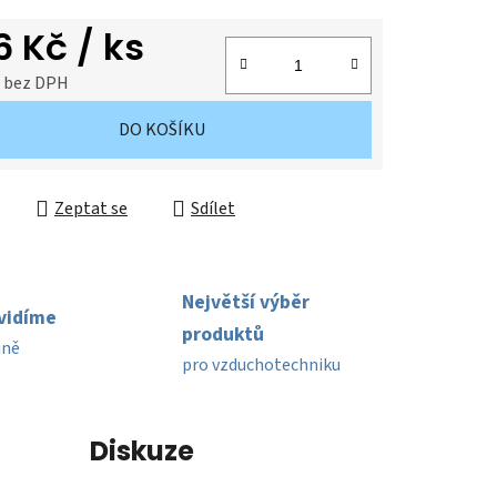
ek.
6 Kč
/ ks
č bez DPH
cena:
DO KOŠÍKU
Zeptat se
Sdílet
Největší výběr
uvidíme
produktů
jně
pro vzduchotechniku
í
Diskuze