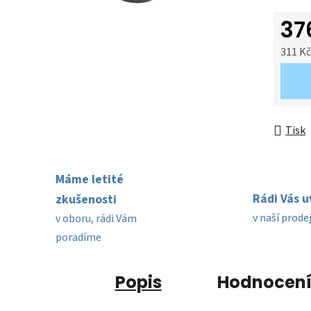
hvězdič
37
311 K
Měrná 
Tisk
Máme letité
Rádi Vás 
zkušenosti
v naší prode
v oboru, rádi Vám
poradíme
Popis
Hodnocen