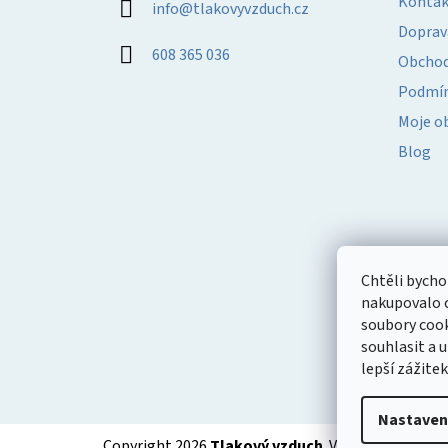
Kontak
info
@
tlakovyvzduch.cz
t
Doprav
í
608 365 036
Obchod
Podmín
Moje o
Blog
Chtěli bych
nakupovalo c
soubory cook
souhlasit a
lepší zážite
Nastaven
Copyright 2026
Tlakový vzduch
. Všechna práva v