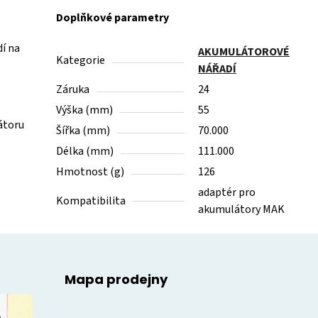
Doplňkové parametry
í na
AKUMULÁTOROVÉ
Kategorie
NÁŘADÍ
Záruka
24
Výška (mm)
55
átoru
Šířka (mm)
70.000
Délka (mm)
111.000
Hmotnost (g)
126
adaptér pro
Kompatibilita
akumulátory MAK
Mapa prodejny