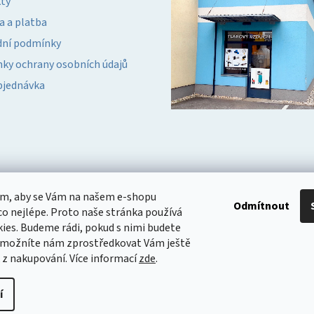
ty
a a platba
ní podmínky
ky ochrany osobních údajů
bjednávka
om, aby se Vám na našem e-shopu
Odmítnout
o nejlépe. Proto naše stránka používá
ies. Budeme rádi, pokud s nimi budete
 umožníte nám zprostředkovat Vám ještě
k z nakupování.
Více informací
zde
.
í
yhrazena.
Upravit nastavení cookies