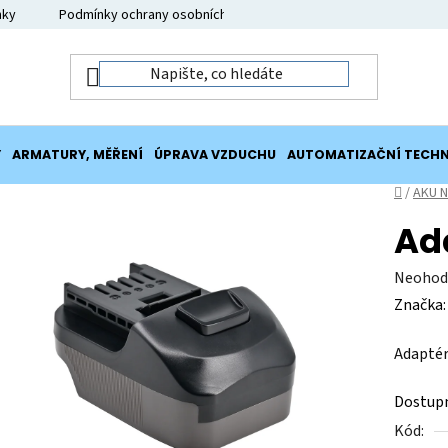
nky
Podmínky ochrany osobních údajů
Moje objednávka
Y
ARMATURY, MĚŘENÍ
ÚPRAVA VZDUCHU
AUTOMATIZAČNÍ TECHN
Domů
/
AKU N
Ad
Průměr
Neohod
hodnoc
Značka
produk
Adaptér
je
0,0
Dostup
z
Kód:
5