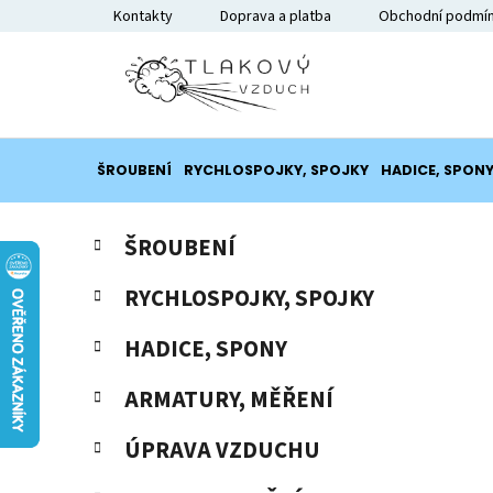
Přejít
Kontakty
Doprava a platba
Obchodní podmí
na
obsah
ŠROUBENÍ
RYCHLOSPOJKY, SPOJKY
HADICE, SPON
P
K
Přeskočit
ŠROUBENÍ
a
o
kategorie
t
s
RYCHLOSPOJKY, SPOJKY
e
t
g
r
HADICE, SPONY
o
a
r
ARMATURY, MĚŘENÍ
i
n
e
n
ÚPRAVA VZDUCHU
í