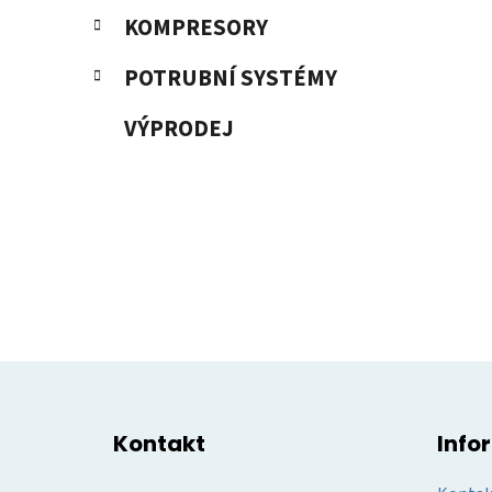
KOMPRESORY
POTRUBNÍ SYSTÉMY
VÝPRODEJ
Z
á
Kontakt
Info
p
a