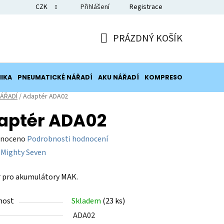
CZK
Přihlášení
Registrace
Blog
PRÁZDNÝ KOŠÍK
NÁKUPNÍ
KOŠÍK
IKA
PNEUMATICKÉ NÁŘADÍ
AKU NÁŘADÍ
KOMPRESORY
POTRUB
ÁŘADÍ
/
Adaptér ADA02
aptér ADA02
né
noceno
Podrobnosti hodnocení
ení
:
Mighty Seven
tu
 pro akumulátory MAK.
nost
Skladem
(
23 ks
)
ADA02