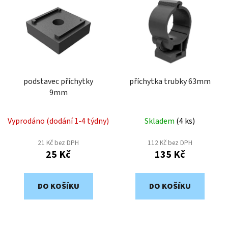
ý
r
p
o
i
d
s
u
p
k
r
t
o
podstavec příchytky
příchytka trubky 63mm
ů
9mm
d
u
k
Vyprodáno (dodání 1-4 týdny)
Skladem
(
4 ks
)
t
21 Kč bez DPH
112 Kč bez DPH
ů
25 Kč
135 Kč
DO KOŠÍKU
DO KOŠÍKU