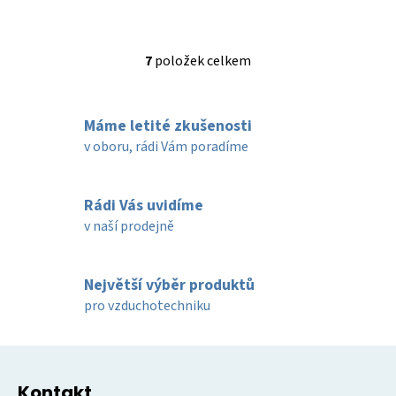
7
položek celkem
O
v
l
Máme letité zkušenosti
á
d
v oboru, rádi Vám poradíme
a
c
í
Rádi Vás uvidíme
p
v naší prodejně
r
v
k
Největší výběr produktů
y
pro vzduchotechniku
v
ý
Z
p
á
i
Kontakt