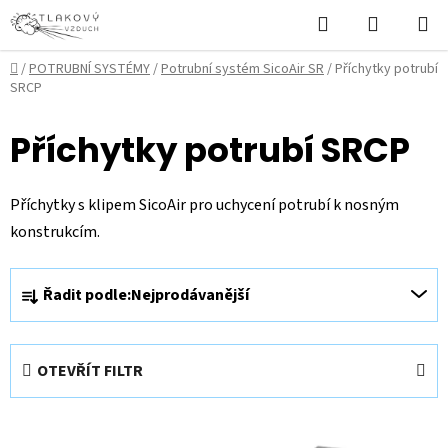
Přejít
Hledat
NÁKUPN
na
KOŠÍK
obsah
Domů
/
POTRUBNÍ SYSTÉMY
/
Potrubní systém SicoAir SR
/
Příchytky potrubí
SRCP
Příchytky potrubí SRCP
Příchytky s klipem SicoAir pro uchycení potrubí k nosným
konstrukcím.
Ř
Řadit podle:
Nejprodávanější
a
z
e
OTEVŘÍT FILTR
n
í
V
p