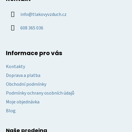
p
s
u
a
info
@
tlakovyvzduch.cz
t
í
608 365 036
Informace pro vás
Kontakty
Doprava a platba
Obchodní podmínky
Podmínky ochrany osobních údajů
Moje objednávka
Blog
Naše prodejna