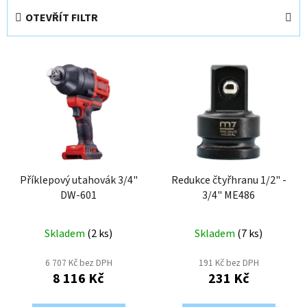
e
OTEVŘÍT FILTR
n
í
V
p
ý
r
p
o
i
d
s
u
p
k
r
t
o
Příklepový utahovák 3/4"
Redukce čtyřhranu 1/2" -
ů
DW-601
3/4" ME486
d
u
k
Skladem
(
2 ks
)
Skladem
(
7 ks
)
t
6 707 Kč bez DPH
191 Kč bez DPH
ů
8 116 Kč
231 Kč