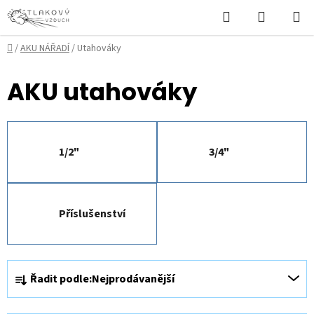
Přejít
Hledat
NÁKUPN
na
KOŠÍK
obsah
Domů
/
AKU NÁŘADÍ
/
Utahováky
AKU utahováky
1/2"
3/4"
Příslušenství
Ř
Řadit podle:
Nejprodávanější
a
z