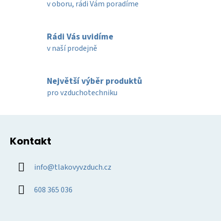
v oboru, rádi Vám poradíme
p
r
v
Rádi Vás uvidíme
k
v naší prodejně
y
v
ý
Největší výběr produktů
p
pro vzduchotechniku
i
s
u
Z
á
Kontakt
p
a
info
@
tlakovyvzduch.cz
t
í
608 365 036