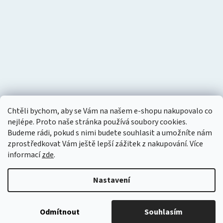
Chtěli bychom, aby se Vám na našem e-shopu nakupovalo co
nejlépe. Proto naše stránka používá soubory cookies.
Budeme rádi, pokud s nimi budete souhlasit a umožníte nám
zprostředkovat Vám ještě lepší zážitek z nakupování.
Více
informací
zde
.
Nastavení
Vytvořil Shoptet
Copyright 2026
Tlakový vzduch
. Všechna práva vyhrazena.
Odmítnout
Souhlasím
Upravit nastavení cookies