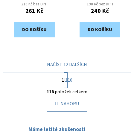
216 Kč bez DPH
198 Kč bez DPH
261 Kč
240 Kč
DO KOŠÍKU
DO KOŠÍKU
NAČÍST 12 DALŠÍCH
S
1
t
10
r
O
á
118
položek celkem
v
n
l
k
NAHORU
á
o
d
v
a
á
c
n
Máme letité zkušenosti
í
í