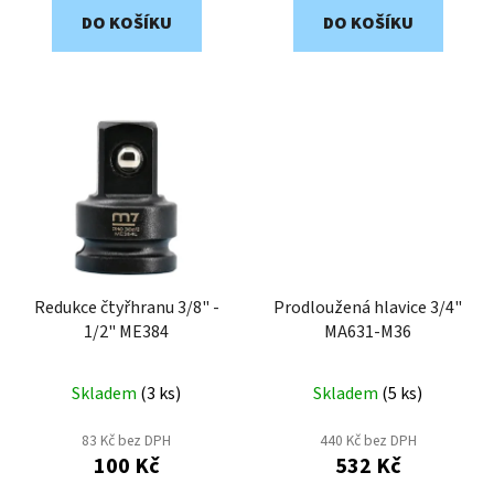
DO KOŠÍKU
DO KOŠÍKU
Redukce čtyřhranu 3/8" -
Prodloužená hlavice 3/4"
1/2" ME384
MA631-M36
Skladem
(
3 ks
)
Skladem
(
5 ks
)
83 Kč bez DPH
440 Kč bez DPH
100 Kč
532 Kč