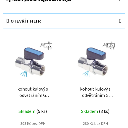
a
z
e
OTEVŘÍT FILTR
n
í
V
p
ý
r
p
o
i
d
s
u
p
k
r
t
o
kohout kulový s
kohout kulový s
ů
odvětráním G
odvětráním G
d
3/8"vnitřní/vnitřní pro
1/8"vnitřní/vnitřní pro
u
vzduch KH38MK
vzduch KH18MK
k
Skladem
(
5 ks
)
Skladem
(
3 ks
)
t
303 Kč bez DPH
280 Kč bez DPH
ů