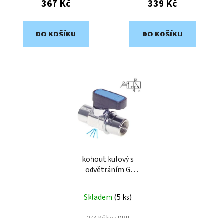
367 Kč
339 Kč
DO KOŠÍKU
DO KOŠÍKU
kohout kulový s
odvětráním G
1/4"vnitřní/vnitřní pro
vzduch KH14MK
Skladem
(
5 ks
)
274 Kč bez DPH