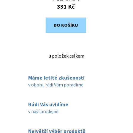
331 Kč
DO KOŠÍKU
3
položek celkem
O
v
l
Máme letité zkušenosti
á
d
v oboru, rádi Vám poradíme
a
c
í
Rádi Vás uvidíme
p
v naší prodejně
r
v
k
Největší výběr produktů