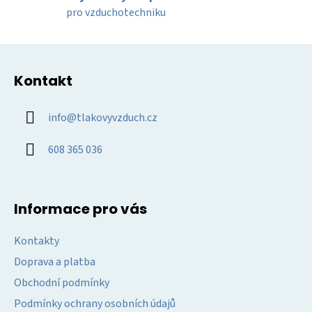
y
pro vzduchotechniku
v
ý
Z
p
á
i
Kontakt
p
s
u
a
info
@
tlakovyvzduch.cz
t
í
608 365 036
Informace pro vás
Kontakty
Doprava a platba
Obchodní podmínky
Podmínky ochrany osobních údajů