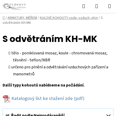
Přejít
Hledat
NÁKUPN
na
KOŠÍK
obsah
Domů
/
ARMATURY, MĚŘENÍ
/
KULOVÉ KOHOUTY voda, vzduch, plyn
/
S
odvětráním KH-MK
S odvětráním KH-MK
tělo - poniklovaná mosaz, koule - chromovaná mosaz,
těsnění - teflon/NBR
určeno pro plnění a odvětrávání vzduchových zařízení a
manometrů
Další typy kohoutů nabídneme na požádání.
Katalogový list ke stažení zde
(pdf)
Ř
Řadit podle:
Nejprodávanější