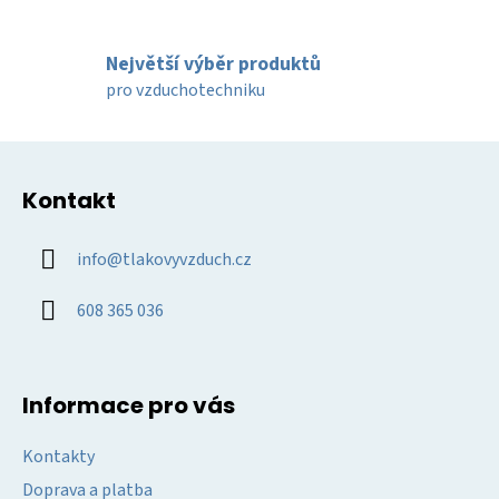
r
v
k
Největší výběr produktů
y
pro vzduchotechniku
v
ý
Z
p
á
i
Kontakt
p
s
u
a
info
@
tlakovyvzduch.cz
t
í
608 365 036
Informace pro vás
Kontakty
Doprava a platba