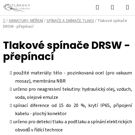
Přejít
Hledat
NÁKUPN
na
KOŠÍK
obsah
Domů
/
ARMATURY, MĚŘENÍ
/
SPÍNAČE A SNÍMAČE TLAKU
/
Tlakové spínače
DRSW - přepínací
Tlakové spínače DRSW -
přepínací
použité materiály: tělo - pozinkovaná ocel (pro vakuum
mosaz), membrána NBR
určeno pro neagresivní tekutiny: hydraulický olej, vzduch,
voda, olejové emulze
spínací diference od 15 do 20 %, krytí IP65, připojení
kabelu - plochý konektor
určeno pro detekci tlaku a podtlaku a spínání elektrických
obvodů v řídící technice