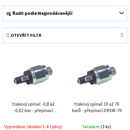
Ř
Řadit podle:
Nejprodávanější
a
z
e
OTEVŘÍT FILTR
n
í
V
p
ý
r
p
o
i
d
s
u
p
k
r
t
o
tlakový spínač -0,8 až
tlakový spínač 10 až 70
ů
-0,02 bar - přepínací
barů - přepínací DRSW-70
d
DRSW-V
u
k
Vyprodáno (dodání 1-4 týdny)
Skladem
(
3 ks
)