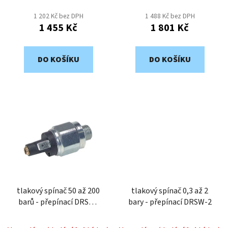
t
1 202 Kč bez DPH
1 488 Kč bez DPH
ů
1 455 Kč
1 801 Kč
DO KOŠÍKU
DO KOŠÍKU
tlakový spínač 50 až 200
tlakový spínač 0,3 až 2
barů - přepínací DRSW-
bary - přepínací DRSW-2
200