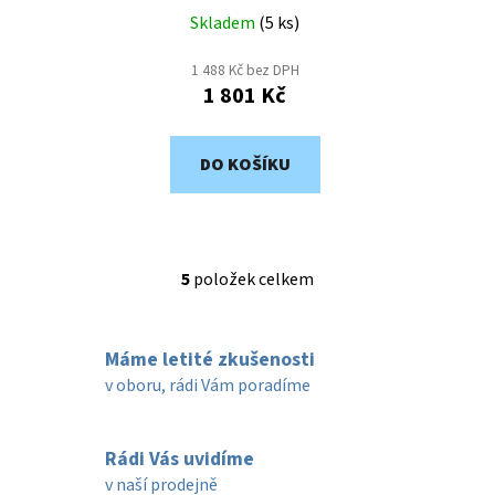
Skladem
(
5 ks
)
1 488 Kč bez DPH
1 801 Kč
DO KOŠÍKU
5
položek celkem
O
v
l
Máme letité zkušenosti
á
d
v oboru, rádi Vám poradíme
a
c
í
Rádi Vás uvidíme
p
v naší prodejně