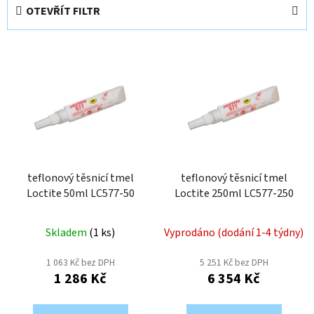
e
OTEVŘÍT FILTR
n
í
V
p
ý
r
p
o
i
d
s
u
p
k
r
t
o
teflonový těsnicí tmel
teflonový těsnicí tmel
ů
Loctite 50ml LC577-50
Loctite 250ml LC577-250
d
u
k
Skladem
(
1 ks
)
Vyprodáno (dodání 1-4 týdny)
t
1 063 Kč bez DPH
5 251 Kč bez DPH
ů
1 286 Kč
6 354 Kč