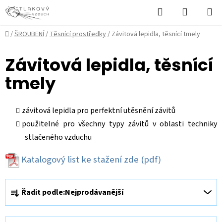
Přejít
Hledat
NÁKUPN
na
KOŠÍK
obsah
Domů
/
ŠROUBENÍ
/
Těsnící prostředky
/
Závitová lepidla, těsnící tmely
Závitová lepidla, těsnící
tmely
závitová lepidla pro perfektní utěsnění závitů
použitelné pro všechny typy závitů v oblasti techniky
stlačeného vzduchu
Katalogový list ke stažení zde
(pdf)
Ř
Řadit podle:
Nejprodávanější
a
z