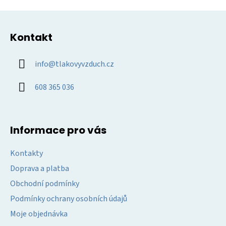
ý
Z
p
á
i
Kontakt
p
s
u
a
info
@
tlakovyvzduch.cz
t
í
608 365 036
Informace pro vás
Kontakty
Doprava a platba
Obchodní podmínky
Podmínky ochrany osobních údajů
Moje objednávka