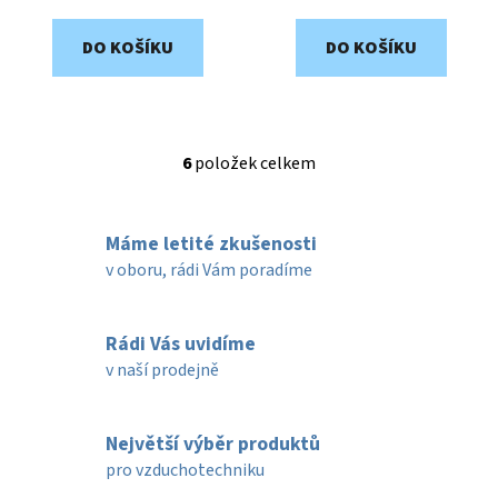
DO KOŠÍKU
DO KOŠÍKU
6
položek celkem
O
v
l
Máme letité zkušenosti
á
d
v oboru, rádi Vám poradíme
a
c
í
Rádi Vás uvidíme
p
v naší prodejně
r
v
k
Největší výběr produktů
y
pro vzduchotechniku
v