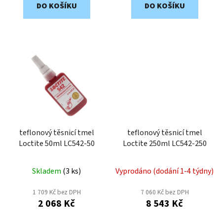
DO KOŠÍKU
DO KOŠÍKU
teflonový těsnicí tmel
teflonový těsnicí tmel
Loctite 50ml LC542-50
Loctite 250ml LC542-250
Skladem
(
3 ks
)
Vyprodáno (dodání 1-4 týdny)
1 709 Kč bez DPH
7 060 Kč bez DPH
2 068 Kč
8 543 Kč