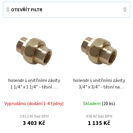
e
OTEVŘÍT FILTR
n
í
V
p
ý
r
p
o
i
d
s
u
p
k
r
t
o
holendr s vnitřními závity
holendr s vnitřními závity
ů
1 1/4" x 1 1/4" - těsní na
3/4" x 3/4" - těsní na
d
kužel DHKI54M
kužel DHKI34M
u
k
Vyprodáno (dodání 1-4 týdny)
Skladem
(
20 ks
)
t
2 812 Kč bez DPH
938 Kč bez DPH
ů
3 403 Kč
1 135 Kč