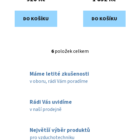
DO KOŠÍKU
DO KOŠÍKU
6
položek celkem
O
v
l
Máme letité zkušenosti
á
d
v oboru, rádi Vám poradíme
a
c
í
Rádi Vás uvidíme
p
v naší prodejně
r
v
k
Největší výběr produktů
y
pro vzduchotechniku