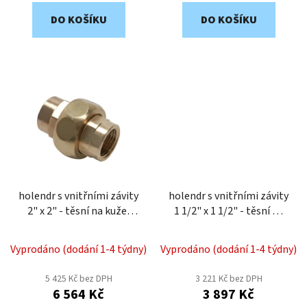
DO KOŠÍKU
DO KOŠÍKU
holendr s vnitřními závity
holendr s vnitřními závity
2" x 2" - těsní na kužel
1 1/2" x 1 1/2" - těsní na
DHKI20M
kužel DHKI15M
Vyprodáno (dodání 1-4 týdny)
Vyprodáno (dodání 1-4 týdny)
5 425 Kč bez DPH
3 221 Kč bez DPH
6 564 Kč
3 897 Kč