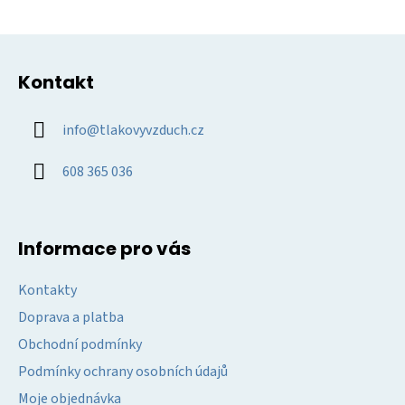
v
ý
Z
p
á
i
Kontakt
p
s
u
a
info
@
tlakovyvzduch.cz
t
í
608 365 036
Informace pro vás
Kontakty
Doprava a platba
Obchodní podmínky
Podmínky ochrany osobních údajů
Moje objednávka