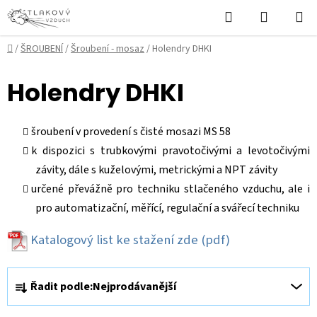
Přejít
Hledat
NÁKUPN
na
KOŠÍK
obsah
Domů
/
ŠROUBENÍ
/
Šroubení - mosaz
/
Holendry DHKI
Holendry DHKI
šroubení v provedení s čisté mosazi MS 58
k dispozici s trubkovými pravotočivými a levotočivými
závity, dále s kuželovými, metrickými a NPT závity
určené převážně pro techniku stlačeného vzduchu, ale i
pro automatizační, měřící, regulační a svářecí techniku
Katalogový list ke stažení zde
(pdf)
Ř
Řadit podle:
Nejprodávanější
a
z