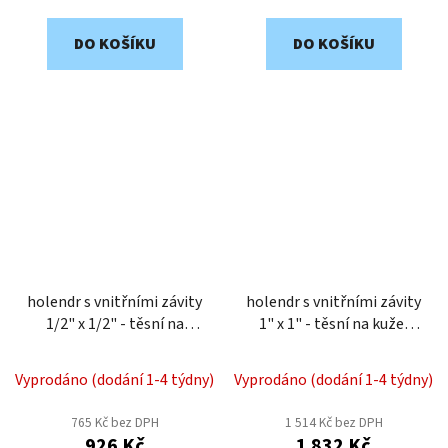
DO KOŠÍKU
DO KOŠÍKU
holendr s vnitřními závity
holendr s vnitřními závity
1/2" x 1/2" - těsní na
1" x 1" - těsní na kužel
kužel DHKI12M
DHKI10M
Vyprodáno (dodání 1-4 týdny)
Vyprodáno (dodání 1-4 týdny)
765 Kč bez DPH
1 514 Kč bez DPH
926 Kč
1 832 Kč