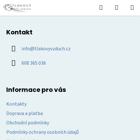
Přejít
Hledat
NÁKUPN
na
KOŠÍK
obsah
Z
á
Kontakt
p
a
info
@
tlakovyvzduch.cz
t
í
608 365 036
Informace pro vás
Kontakty
Doprava a platba
Obchodní podmínky
Podmínky ochrany osobních údajů