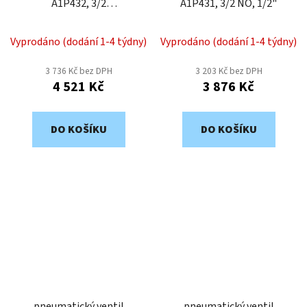
A1P432, 3/2
A1P431, 3/2 NO, 1/2"
vzduch/vzduch, 1/2"
Vyprodáno (dodání 1-4 týdny)
Vyprodáno (dodání 1-4 týdny)
3 736 Kč bez DPH
3 203 Kč bez DPH
4 521 Kč
3 876 Kč
DO KOŠÍKU
DO KOŠÍKU
pneumatický ventil
pneumatický ventil