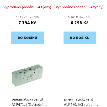
u
1/2"
k
Vyprodáno (dodání 1-4 týdny)
Vyprodáno (dodání 1-4 týdny)
t
6 111 Kč bez DPH
5 205 Kč bez DPH
ů
7 394 Kč
6 298 Kč
DO KOŠÍKU
DO KOŠÍKU
pneumatický ventil
pneumatický ventil
A1P471, 5/3 střední
A1P470, 5/3 střední