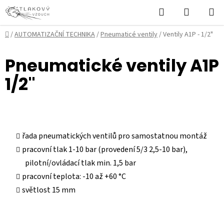
Přejít
Hledat
NÁKUPN
na
KOŠÍK
obsah
Domů
/
AUTOMATIZAČNÍ TECHNIKA
/
Pneumaticé ventily
/
Ventily A1P - 1/2"
Pneumatické ventily A1P
1/2"
řada pneumatických ventilů pro samostatnou montáž
pracovní tlak 1-10 bar (provedení 5/3 2,5-10 bar),
pilotní/ovládací tlak min. 1,5 bar
pracovní teplota: -10 až +60 °C
světlost 15 mm