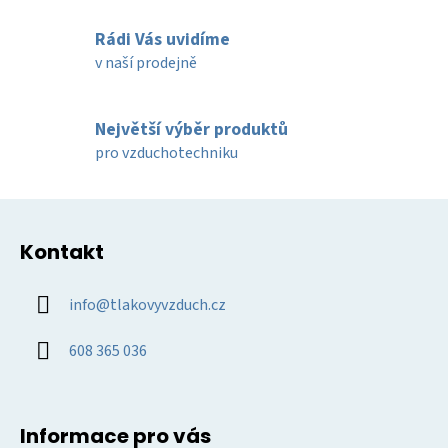
c
í
Rádi Vás uvidíme
p
v naší prodejně
r
v
k
Největší výběr produktů
y
pro vzduchotechniku
v
ý
Z
p
á
i
Kontakt
p
s
u
a
info
@
tlakovyvzduch.cz
t
í
608 365 036
Informace pro vás