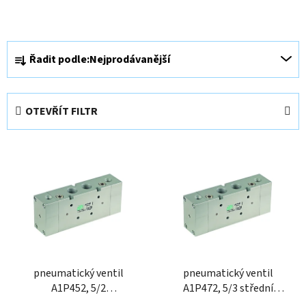
Ř
Řadit podle:
Nejprodávanější
a
z
e
OTEVŘÍT FILTR
n
í
V
p
ý
r
p
o
i
d
s
u
p
k
r
t
o
pneumatický ventil
pneumatický ventil
ů
A1P452, 5/2
A1P472, 5/3 střední
d
vzduch/vzduch diferenční,
poloha pod tlakem, 1/2"