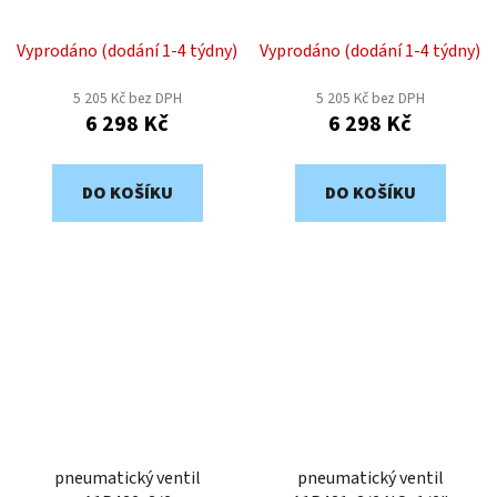
poloha odvětraná, 1/2"
poloha uzavřená, 1/2"
Vyprodáno (dodání 1-4 týdny)
Vyprodáno (dodání 1-4 týdny)
5 205 Kč bez DPH
5 205 Kč bez DPH
6 298 Kč
6 298 Kč
DO KOŠÍKU
DO KOŠÍKU
pneumatický ventil
pneumatický ventil