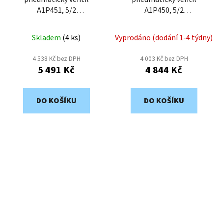
A1P451, 5/2
A1P450, 5/2
vzduch/vzduch, 1/2"
vzduch/pružina, 1/2"
Skladem
(
4 ks
)
Vyprodáno (dodání 1-4 týdny)
4 538 Kč bez DPH
4 003 Kč bez DPH
5 491 Kč
4 844 Kč
DO KOŠÍKU
DO KOŠÍKU