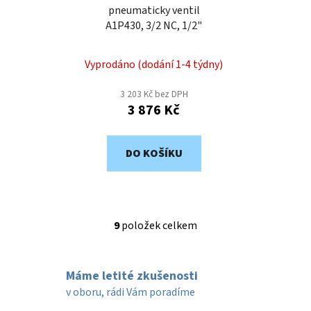
pneumaticky ventil
A1P430, 3/2 NC, 1/2"
Vyprodáno (dodání 1-4 týdny)
3 203 Kč bez DPH
3 876 Kč
DO KOŠÍKU
9
položek celkem
O
v
l
Máme letité zkušenosti
á
d
v oboru, rádi Vám poradíme
a