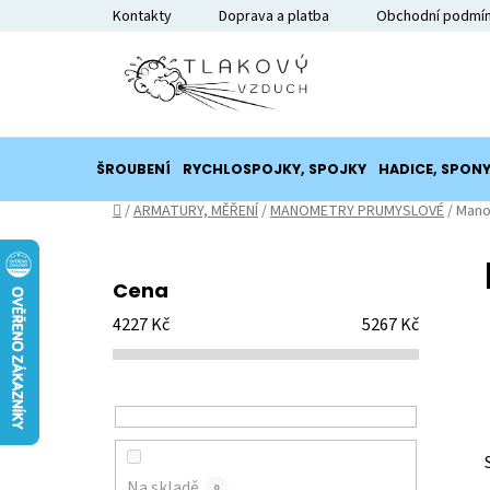
Přejít
Kontakty
Doprava a platba
Obchodní podmí
na
obsah
ŠROUBENÍ
RYCHLOSPOJKY, SPOJKY
HADICE, SPON
Domů
/
ARMATURY, MĚŘENÍ
/
MANOMETRY PRUMYSLOVÉ
/
Mano
P
o
Cena
s
4227
Kč
5267
Kč
t
r
a
n
n
í
Na skladě
0