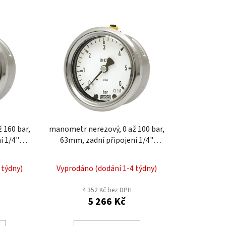
z
e
n
í
p
r
o
d
u
k
manometr nerezový, 0 až 100 bar,
t
í 1/4"
63mm, zadní připojení 1/4"
ů
MNZ219
 týdny)
Vyprodáno (dodání 1-4 týdny)
4 352 Kč bez DPH
5 266 Kč