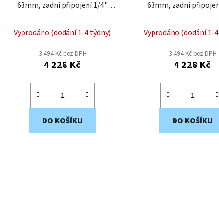
63mm, zadní připojení 1/4"
63mm, zadní připojen
MNZ215
MNZ214
Vyprodáno (dodání 1-4 týdny)
Vyprodáno (dodání 1-4
3 494 Kč bez DPH
3 494 Kč bez DPH
4 228 Kč
4 228 Kč
DO KOŠÍKU
DO KOŠÍKU