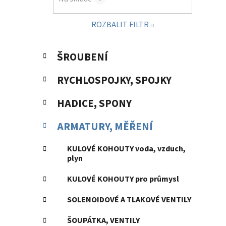
p
a
ROZBALIT FILTR
n
e
K
Přeskočit
l
ŠROUBENÍ
a
kategorie
t
RYCHLOSPOJKY, SPOJKY
e
g
HADICE, SPONY
o
r
ARMATURY, MĚŘENÍ
i
e
KULOVÉ KOHOUTY voda, vzduch,
plyn
KULOVÉ KOHOUTY pro průmysl
SOLENOIDOVÉ A TLAKOVÉ VENTILY
ŠOUPÁTKA, VENTILY