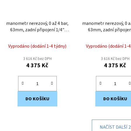
manometr nerezový, 0 až 4 bar,
manometr nerezový, 0 až 2,5 bar,
63mm, zadní připojení 1/4"
63mm, zadní připojen
MNZ212
MNZ211
Vyprodáno (dodání 1-4 týdny)
Vyprodáno (dodání 1-4
3 616 Kč bez DPH
3 616 Kč bez DPH
4 375 Kč
4 375 Kč
DO KOŠÍKU
DO KOŠÍKU
NAČÍST DALŠÍ 2