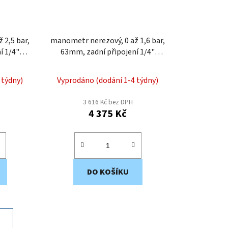
manometr nerezový, 0 až 1,6 bar,
í 1/4"
63mm, zadní připojení 1/4"
MNZ210
 týdny)
Vyprodáno (dodání 1-4 týdny)
3 616 Kč bez DPH
4 375 Kč
DO KOŠÍKU