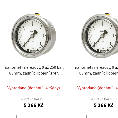
V
ý
p
i
s
p
r
o
d
manometr nerezový, 0 až 250 bar,
manometr nerezový, 0 až 160 bar,
u
63mm, zadní připojení 1/4"
63mm, zadní připojen
k
MNZ221
MNZ220
t
Vyprodáno (dodání 1-4 týdny)
Vyprodáno (dodání 1-4
ů
4 352 Kč bez DPH
4 352 Kč bez DPH
5 266 Kč
5 266 Kč