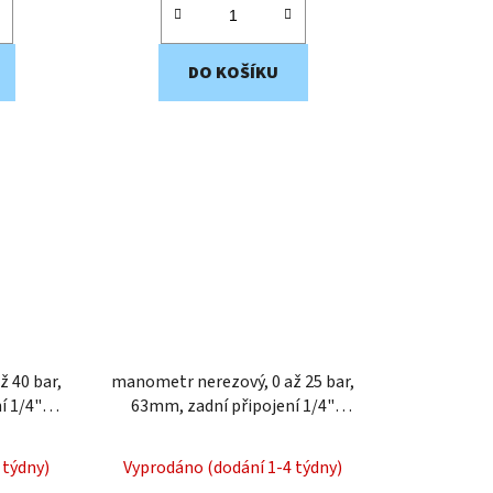
DO KOŠÍKU
manometr nerezový, 0 až 25 bar,
í 1/4"
63mm, zadní připojení 1/4"
MNZ216
 týdny)
Vyprodáno (dodání 1-4 týdny)