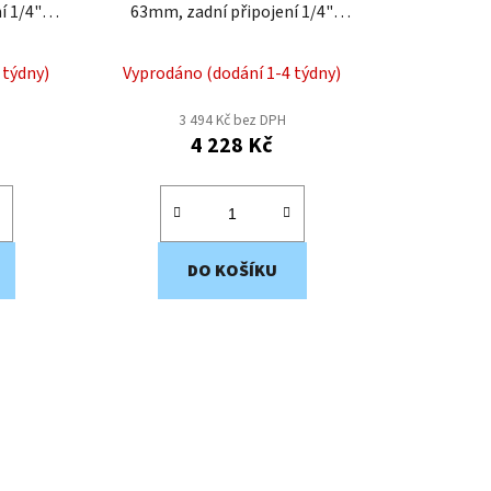
í 1/4"
63mm, zadní připojení 1/4"
MNZ213
 týdny)
Vyprodáno (dodání 1-4 týdny)
3 494 Kč bez DPH
4 228 Kč
DO KOŠÍKU