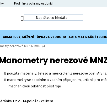
nky
Podmínky ochrany osobních údajů
Moje objednávka
Y
ARMATURY, MĚŘENÍ
ÚPRAVA VZDUCHU
AUTOMATIZAČNÍ TECHN
metry nerezové MNZ 63mm 1/4"
Manometry nerezové MNZ
použité materiály: těleso a měřící člen z nerezové oceli AISI 3
manometry se spodním a zadním připojením, určené pro měřen
mechanickou odolnost přístroje
Stránka
1
z
2
-
14
položek celkem