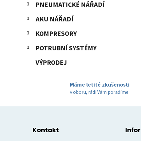
PNEUMATICKÉ NÁŘADÍ
AKU NÁŘADÍ
KOMPRESORY
POTRUBNÍ SYSTÉMY
VÝPRODEJ
Máme letité zkušenosti
v oboru, rádi Vám poradíme
Z
á
Kontakt
Info
p