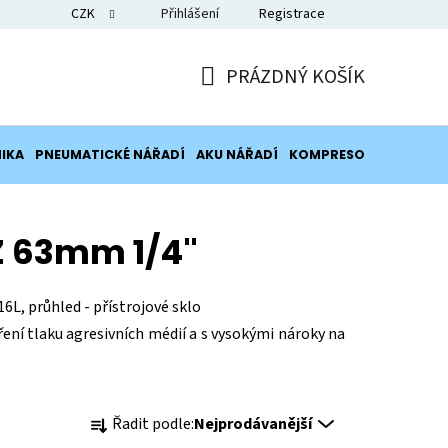
CZK
Přihlášení
Registrace
Blog
PRÁZDNÝ KOŠÍK
NÁKUPNÍ
KOŠÍK
IKA
PNEUMATICKÉ NÁŘADÍ
AKU NÁŘADÍ
KOMPRESORY
POTRUB
 63mm 1/4"
16L, průhled - přístrojové sklo
í tlaku agresivních médií a s vysokými nároky na
Ř
Řadit podle:
Nejprodávanější
a