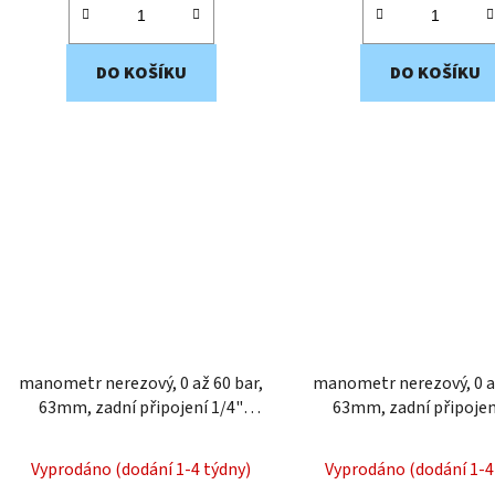
DO KOŠÍKU
DO KOŠÍKU
manometr nerezový, 0 až 60 bar,
manometr nerezový, 0 až 40 bar,
63mm, zadní připojení 1/4"
63mm, zadní připojen
MNZ218
MNZ217
Vyprodáno (dodání 1-4 týdny)
Vyprodáno (dodání 1-4