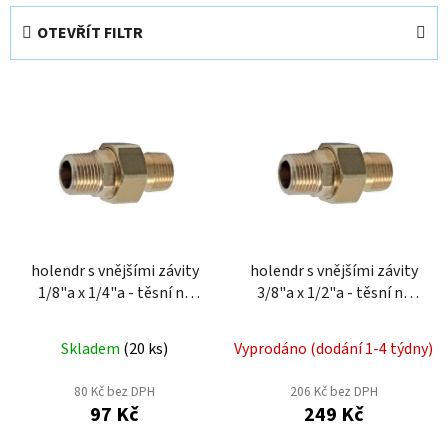
e
OTEVŘÍT FILTR
n
í
V
p
ý
r
p
o
i
d
s
u
p
k
r
t
o
holendr s vnějšími závity
holendr s vnějšími závity
ů
1/8"a x 1/4"a - těsní na
3/8"a x 1/2"a - těsní na
d
kužel DHK84M
kužel DHK82M
u
k
Skladem
(
20 ks
)
Vyprodáno (dodání 1-4 týdny)
t
80 Kč bez DPH
206 Kč bez DPH
ů
97 Kč
249 Kč