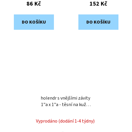
86 Kč
152 Kč
DO KOŠÍKU
DO KOŠÍKU
holendr s vnějšími závity
1"a x 1"a - těsní na kužel
DHK10M
Vyprodáno (dodání 1-4 týdny)