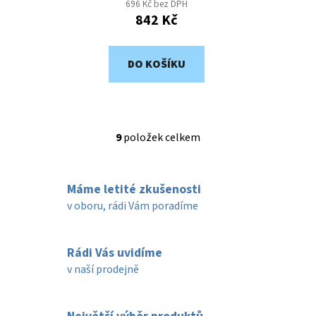
696 Kč bez DPH
842 Kč
DO KOŠÍKU
9
položek celkem
O
v
l
Máme letité zkušenosti
á
d
v oboru, rádi Vám poradíme
a
c
í
Rádi Vás uvidíme
p
v naší prodejně
r
v
k