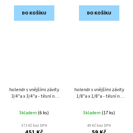
DO KOŠÍKU
DO KOŠÍKU
holendr s vnějšími závity
holendr s vnějšími závity
3/4"a x 3/4"a - těsní na
1/8"a x 1/8"a - těsní na
kužel DHK34M
kužel DHK18M
Skladem
(
6 ks
)
Skladem
(
17 ks
)
373 Kč bez DPH
49 Kč bez DPH
451 Kč
59 Kč