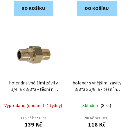
DO KOŠÍKU
DO KOŠÍKU
holendr s vnějšími závity
holendr s vnějšími závity
1/4"a x 3/8"a - těsní na
3/8"a x 3/8"a - těsní na
kužel DHK48M
kužel DHK38M
Vyprodáno (dodání 1-4 týdny)
Skladem
(
8 ks
)
115 Kč bez DPH
98 Kč bez DPH
139 Kč
118 Kč