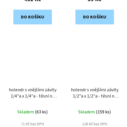
DO KOŠÍKU
DO KOŠÍKU
holendr s vnějšími závity
holendr s vnějšími závity
1/4"a x 1/4"a - těsní na
1/2"a x 1/2"a - těsní na
kužel DHK14M
kužel DHK12M
Skladem
(
63 ks
)
Skladem
(
159 ks
)
71 Kč bez DPH
126 Kč bez DPH