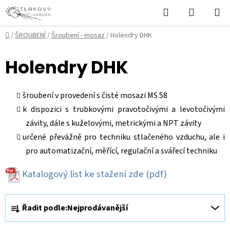
Přejít
Hledat
NÁKUPN
na
KOŠÍK
obsah
Domů
/
ŠROUBENÍ
/
Šroubení - mosaz
/
Holendry DHK
Holendry DHK
šroubení v provedení s čisté mosazi MS 58
k dispozici s trubkovými pravotočivými a levotočivými
závity, dále s kuželovými, metrickými a NPT závity
určené převážně pro techniku stlačeného vzduchu, ale i
pro automatizační, měřící, regulační a svářecí techniku
Katalogový list ke stažení zde
(pdf)
Ř
Řadit podle:
Nejprodávanější
a
z