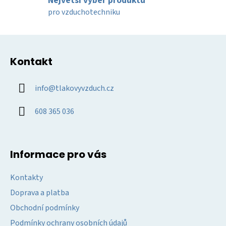
Největší výběr produktů
y
pro vzduchotechniku
v
ý
Z
p
á
i
Kontakt
p
s
u
a
info
@
tlakovyvzduch.cz
t
í
608 365 036
Informace pro vás
Kontakty
Doprava a platba
Obchodní podmínky
Podmínky ochrany osobních údajů