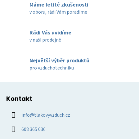
Máme letité zkušenosti
á
d
v oboru, rádi Vám poradíme
a
c
í
Rádi Vás uvidíme
p
v naší prodejně
r
v
k
Největší výběr produktů
y
pro vzduchotechniku
v
ý
Z
p
á
i
Kontakt
p
s
u
a
info
@
tlakovyvzduch.cz
t
í
608 365 036