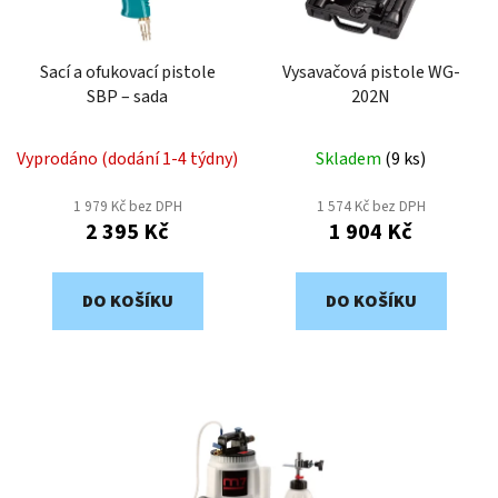
p
k
r
t
o
Sací a ofukovací pistole
Vysavačová pistole WG-
ů
SBP – sada
202N
d
u
k
Vyprodáno (dodání 1-4 týdny)
Skladem
(
9 ks
)
t
1 979 Kč bez DPH
1 574 Kč bez DPH
ů
2 395 Kč
1 904 Kč
DO KOŠÍKU
DO KOŠÍKU