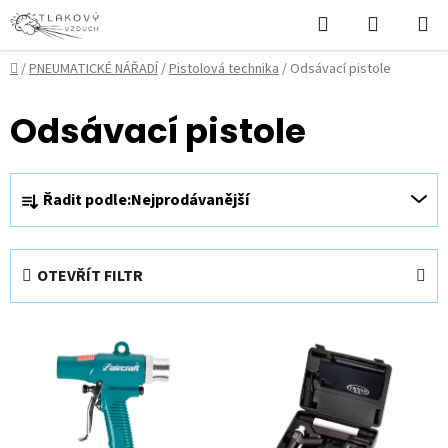
Přejít
Hledat
NÁKUPN
na
KOŠÍK
obsah
Domů
/
PNEUMATICKÉ NÁŘADÍ
/
Pistolová technika
/
Odsávací pistole
Odsávací pistole
Ř
Řadit podle:
Nejprodávanější
a
z
e
OTEVŘÍT FILTR
n
í
V
p
ý
r
p
o
i
d
s
u