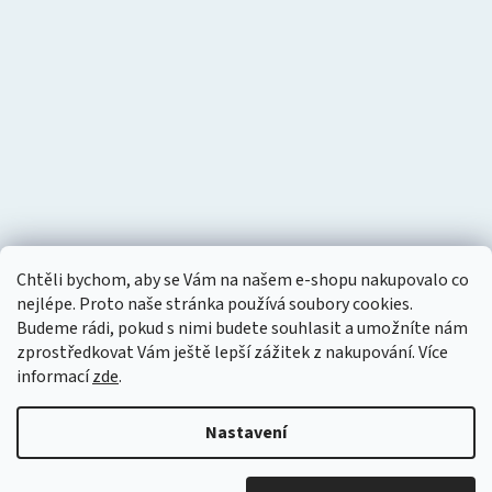
Chtěli bychom, aby se Vám na našem e-shopu nakupovalo co
nejlépe. Proto naše stránka používá soubory cookies.
Budeme rádi, pokud s nimi budete souhlasit a umožníte nám
zprostředkovat Vám ještě lepší zážitek z nakupování.
Více
informací
zde
.
Nastavení
Vytvořil Shoptet
Copyright 2026
Tlakový vzduch
. Všechna práva vyhrazena.