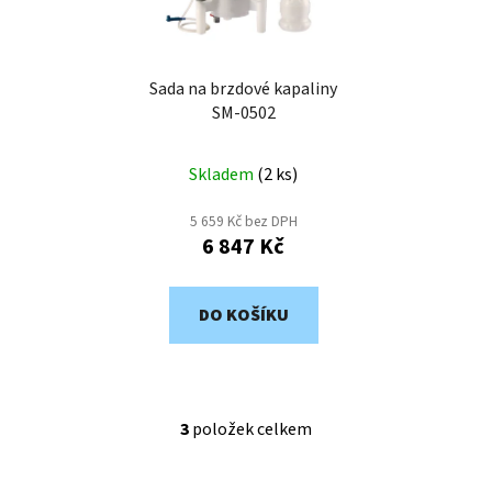
Sada na brzdové kapaliny
SM-0502
Skladem
(
2 ks
)
5 659 Kč bez DPH
6 847 Kč
DO KOŠÍKU
3
položek celkem
O
v
l