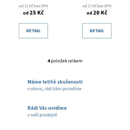
od 21 Kč bez DPH
od 17 Kč bez DPH
25 Kč
20 Kč
od
od
DETAIL
DETAIL
4
položek celkem
O
v
l
Máme letité zkušenosti
á
d
v oboru, rádi Vám poradíme
a
c
í
Rádi Vás uvidíme
p
v naší prodejně
r
v