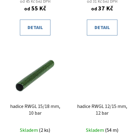
od 45 Kč bez DPH
od 31 Kč bez DPH
ů
55 Kč
37 Kč
od
od
DETAIL
DETAIL
hadice RWGL 15/18 mm,
hadice RWGL 12/15 mm,
10 bar
12 bar
Skladem
(
2 ks
)
Skladem
(
54 m
)