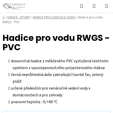
Přejít
Hledat
NÁKUPN
na
KOŠÍK
obsah
Domů
/
HADICE, SPONY
/
HADICE PRO VZDUCH A VODU
/
Hadice pro vodu
RWGS - PVC
Hadice pro vodu RWGS -
PVC
dvouvrstvá hadice z měkčeného PVC vyztužená textilním
opletem z vysocepevnostního polyesterového vlákna
černá neprůhledná duše zabraňující tvorbě řas, zelený
plášť
určené především pro nenáročné vedení vody v
domácnostech a pro zahrady
pracovní teplota: -5/+60 °C