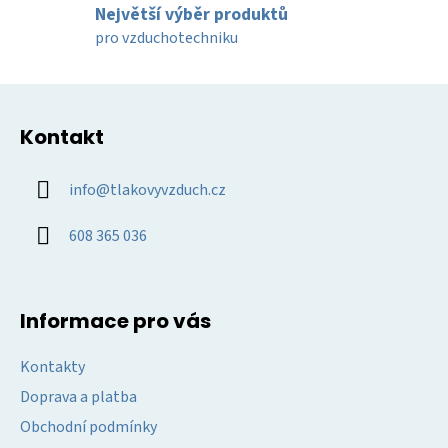
k
Největší výběr produktů
y
pro vzduchotechniku
v
ý
Z
p
á
i
Kontakt
p
s
u
a
info
@
tlakovyvzduch.cz
t
í
608 365 036
Informace pro vás
Kontakty
Doprava a platba
Obchodní podmínky