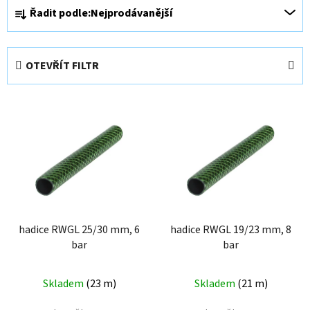
Ř
Řadit podle:
Nejprodávanější
a
z
e
OTEVŘÍT FILTR
n
í
V
p
ý
r
p
o
i
d
s
u
p
k
r
t
o
hadice RWGL 25/30 mm, 6
hadice RWGL 19/23 mm, 8
ů
bar
bar
d
u
k
Skladem
(
23 m
)
Skladem
(
21 m
)
t