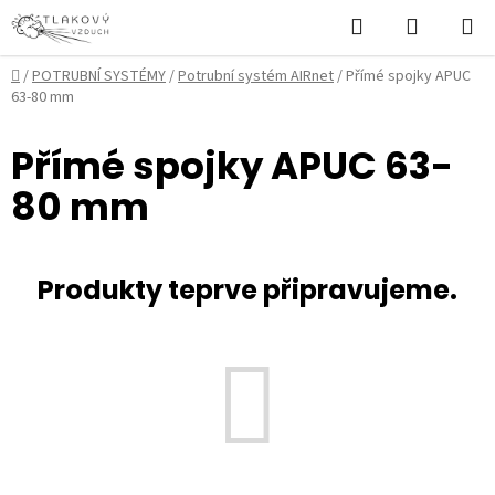
Přejít
Hledat
NÁKUPN
na
KOŠÍK
obsah
Domů
/
POTRUBNÍ SYSTÉMY
/
Potrubní systém AIRnet
/
Přímé spojky APUC
63-80 mm
Přímé spojky APUC 63-
80 mm
Produkty teprve připravujeme.