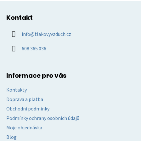
Z
á
Kontakt
p
a
info
@
tlakovyvzduch.cz
t
í
608 365 036
Informace pro vás
Kontakty
Doprava a platba
Obchodní podmínky
Podmínky ochrany osobních údajů
Moje objednávka
Blog