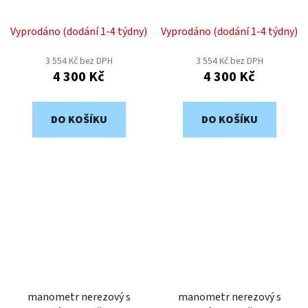
63mm, zadní připojení
63mm, zadní připojení
1/2" MGNZ215
1/2" MGNZ214
Vyprodáno (dodání 1-4 týdny)
Vyprodáno (dodání 1-4 týdny)
3 554 Kč bez DPH
3 554 Kč bez DPH
4 300 Kč
4 300 Kč
DO KOŠÍKU
DO KOŠÍKU
manometr nerezový s
manometr nerezový s