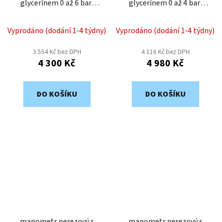
glycerínem 0 až 6 bar,
glycerínem 0 až 4 bar,
63mm, zadní připojení
63mm, zadní připojení
1/2" MGNZ213
1/2" MGNZ212
Vyprodáno (dodání 1-4 týdny)
Vyprodáno (dodání 1-4 týdny)
3 554 Kč bez DPH
4 116 Kč bez DPH
4 300 Kč
4 980 Kč
DO KOŠÍKU
DO KOŠÍKU
manometr nerezový s
manometr nerezový s