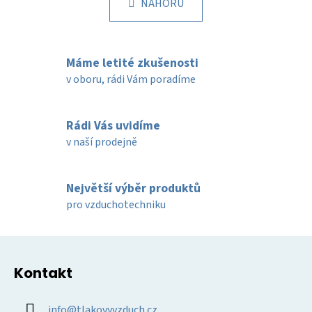
k
NAHORU
á
o
d
v
a
á
c
n
Máme letité zkušenosti
í
í
v oboru, rádi Vám poradíme
p
r
v
Rádi Vás uvidíme
k
v naší prodejně
y
v
ý
Největší výběr produktů
p
pro vzduchotechniku
i
s
u
Z
á
Kontakt
p
a
info
@
tlakovyvzduch.cz