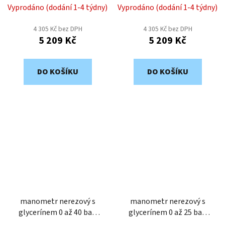
1/2" MGNZ219
1/2" MGNZ218
Vyprodáno (dodání 1-4 týdny)
Vyprodáno (dodání 1-4 týdny)
4 305 Kč bez DPH
4 305 Kč bez DPH
5 209 Kč
5 209 Kč
DO KOŠÍKU
DO KOŠÍKU
manometr nerezový s
manometr nerezový s
glycerínem 0 až 40 bar,
glycerínem 0 až 25 bar,
63mm, zadní připojení
63mm, zadní připojení