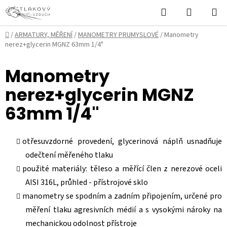
Přejít
Hledat
NÁKUPN
na
KOŠÍK
obsah
Domů
/
ARMATURY, MĚŘENÍ
/
MANOMETRY PRUMYSLOVÉ
/
Manometry
nerez+glycerin MGNZ 63mm 1/4"
Manometry
nerez+glycerin MGNZ
63mm 1/4"
otřesuvzdorné provedení, glycerinová náplň usnadňuje
odečtení měřeného tlaku
použité materiály: těleso a měřící člen z nerezové oceli
AISI 316L, průhled - přístrojové sklo
manometry se spodním a zadním připojením, určené pro
měření tlaku agresivních médií a s vysokými nároky na
mechanickou odolnost přístroje