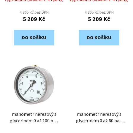
k
t
4 305 Kč bez DPH
4 305 Kč bez DPH
ů
5 209 Kč
5 209 Kč
DO KOŠÍKU
DO KOŠÍKU
manometr nerezový s
manometr nerezový s
glycerínem 0 až 100 bar,
glycerínem 0 až 60 bar,
63mm, zadní připojení
63mm, zadní připojení