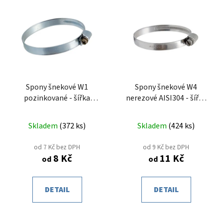
p
ý
r
p
o
i
d
s
u
p
k
r
t
o
Spony šnekové W1
Spony šnekové W4
ů
pozinkované - šířka
nerezové AISI304 - šířka
d
pásku 12mm
pásku 9mm
u
k
Skladem
(
372 ks
)
Skladem
(
424 ks
)
t
od 7 Kč bez DPH
od 9 Kč bez DPH
ů
8 Kč
11 Kč
od
od
DETAIL
DETAIL