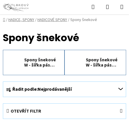
Přejít
Hledat
NÁKUPN
na
KOŠÍK
obsah
Domů
/
HADICE, SPONY
/
HADICOVÉ SPONY
/
Spony šnekové
Spony šnekové
Spony šnekové
Spony šnekové
W - šířka pásku
W - šířka pásku
9mm
12mm
Ř
Řadit podle:
Nejprodávanější
a
z
e
OTEVŘÍT FILTR
n
í
V