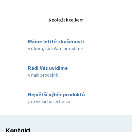
6
položek celkem
O
v
l
Máme letité zkušenosti
á
d
v oboru, rádi Vám poradíme
a
c
í
Rádi Vás uvidíme
p
v naší prodejně
r
v
k
Největší výběr produktů
y
pro vzduchotechniku
v
ý
Z
p
á
i
Kontakt