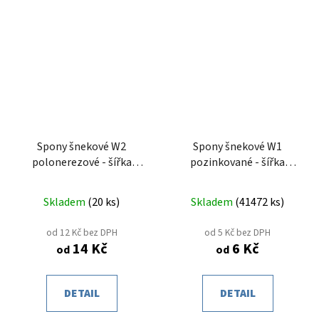
Spony šnekové W2
Spony šnekové W1
polonerezové - šířka
pozinkované - šířka
pásku 12mm
pásku 9mm
Skladem
(
20 ks
)
Skladem
(
41472 ks
)
od 12 Kč bez DPH
od 5 Kč bez DPH
14 Kč
6 Kč
od
od
DETAIL
DETAIL