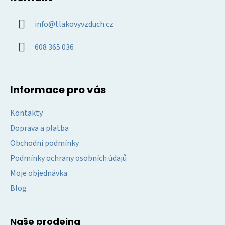
p
s
u
a
info
@
tlakovyvzduch.cz
t
í
608 365 036
Informace pro vás
Kontakty
Doprava a platba
Obchodní podmínky
Podmínky ochrany osobních údajů
Moje objednávka
Blog
Naše prodejna