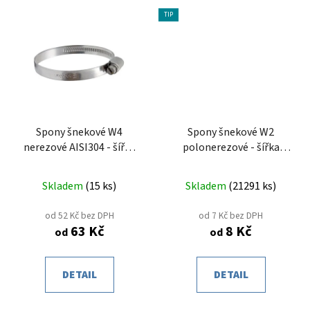
TIP
Spony šnekové W4
Spony šnekové W2
nerezové AISI304 - šířka
polonerezové - šířka
pásku 12mm
pásku 9mm
Skladem
(
15 ks
)
Skladem
(
21291 ks
)
od 52 Kč bez DPH
od 7 Kč bez DPH
63 Kč
8 Kč
od
od
DETAIL
DETAIL