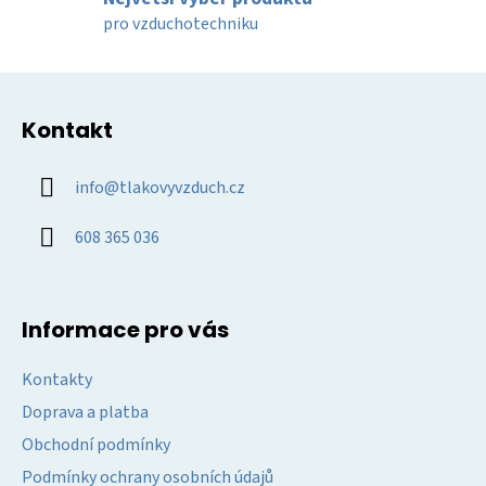
p
pro vzduchotechniku
i
s
u
Z
á
Kontakt
p
a
info
@
tlakovyvzduch.cz
t
í
608 365 036
Informace pro vás
Kontakty
Doprava a platba
Obchodní podmínky
Podmínky ochrany osobních údajů