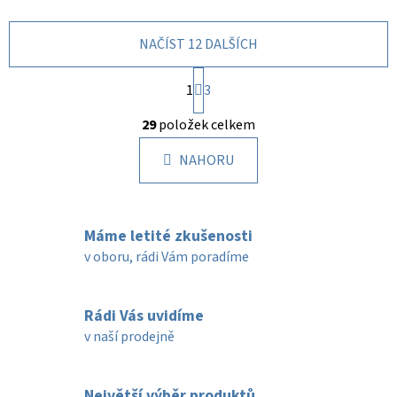
NAČÍST 12 DALŠÍCH
S
1
t
3
r
O
á
29
položek celkem
v
n
l
k
NAHORU
á
o
d
v
a
á
c
n
Máme letité zkušenosti
í
í
v oboru, rádi Vám poradíme
p
r
v
Rádi Vás uvidíme
k
v naší prodejně
y
v
ý
Největší výběr produktů