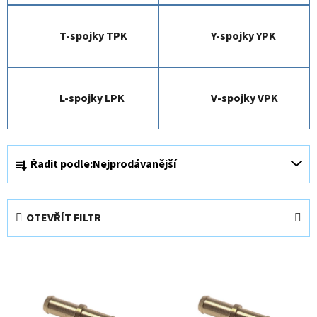
T-spojky TPK
Y-spojky YPK
L-spojky LPK
V-spojky VPK
Ř
Řadit podle:
Nejprodávanější
a
z
e
OTEVŘÍT FILTR
n
í
V
p
ý
r
p
o
i