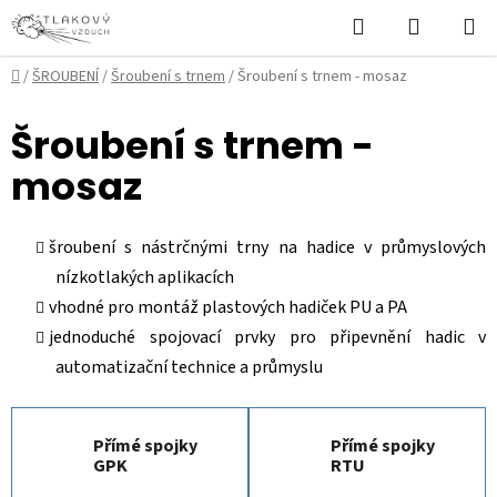
Přejít
Hledat
NÁKUPN
na
KOŠÍK
obsah
Domů
/
ŠROUBENÍ
/
Šroubení s trnem
/
Šroubení s trnem - mosaz
Šroubení s trnem -
mosaz
šroubení s nástrčnými trny na hadice v průmyslových
nízkotlakých aplikacích
vhodné pro montáž plastových hadiček PU a PA
jednoduché spojovací prvky pro připevnění hadic v
automatizační technice a průmyslu
Přímé spojky
Přímé spojky
GPK
RTU