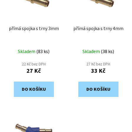
d
s
u
p
k
r
t
o
přímá spojka s trny 3mm
přímá spojka s trny 4mm
ů
d
u
k
Skladem
(
83 ks
)
Skladem
(
38 ks
)
t
22 Kč bez DPH
27 Kč bez DPH
ů
27 Kč
33 Kč
DO KOŠÍKU
DO KOŠÍKU