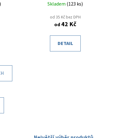
)
Skladem
(
123 ks
)
od 35 Kč bez DPH
42 Kč
od
DETAIL
CH
Největší výběr produktů