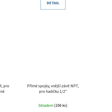
DETAIL
R, pro
Přímé spojky, vnější závit NPT,
čné
pro hadičku 1/2"
Skladem
(
106 ks
)