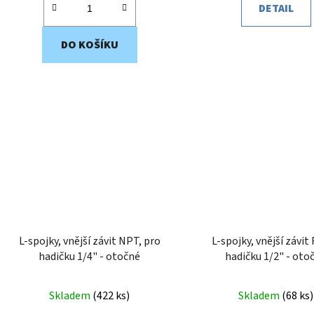
DETAIL
DO KOŠÍKU
L-spojky, vnější závit NPT, pro
L-spojky, vnější závit 
hadičku 1/4" - otočné
hadičku 1/2" - oto
Skladem
(
422 ks
)
Skladem
(
68 ks
)