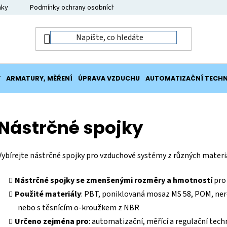
nky
Podmínky ochrany osobních údajů
Moje objednávka
Y
ARMATURY, MĚŘENÍ
ÚPRAVA VZDUCHU
AUTOMATIZAČNÍ TECHN
Nástrčné spojky
Vybírejte nástrčné spojky pro vzduchové systémy z různých materi
Nástrčné spojky se zmenšenými rozměry a hmotností
pro
Použité materiály
: PBT, poniklovaná mosaz MS 58, POM, ner
nebo s těsnícím o-kroužkem z NBR
Určeno zejména pro
: automatizační, měřící a regulační tec