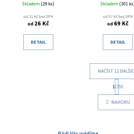
Skladem
(
29 ks
)
Skladem
(
301 ks
od 21 Kč bez DPH
od 57 Kč bez DPH
26 Kč
69 Kč
od
od
DETAIL
DETAIL
NAČÍST 12 DALŠÍ
S
1
t
55
O
r
v
á
l
NAHORU
n
á
k
d
o
v
a
á
c
n
Rádi Vás uvidíme