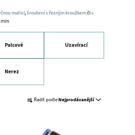
ečnou maticí
,
šroubení s řezným kroužkem
či
s
16 mm
Palcové
Uzavírací
Nerez
Ř
Řadit podle:
Nejprodávanější
a
z
e
n
í