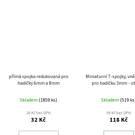
přímá spojka redukovaná pro
Miniaturní T-spojky, vněj
hadičky 6mm a 8mm
pro hadičku 3mm - o
Skladem
(
1859 ks
)
Skladem
(
519 ks
26 Kč bez DPH
98 Kč bez DPH
32 Kč
118 Kč