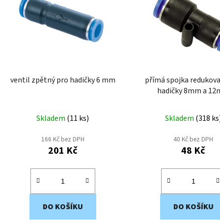
i
s
p
r
o
d
ventil zpětný pro hadičky 6 mm
přímá spojka redukov
u
hadičky 8mm a 1
k
t
Skladem
(
11 ks
)
Skladem
(
318 ks
ů
166 Kč bez DPH
40 Kč bez DPH
201 Kč
48 Kč
DO KOŠÍKU
DO KOŠÍKU