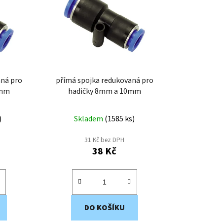
p
r
o
d
u
k
aná pro
přímá spojka redukovaná pro
t
2mm
hadičky 8mm a 10mm
ů
)
Skladem
(
1585 ks
)
31 Kč bez DPH
38 Kč
DO KOŠÍKU