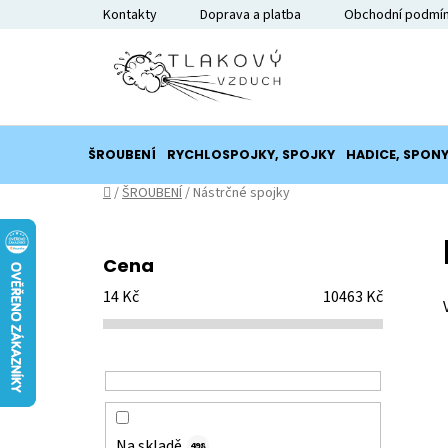
Přejít
Kontakty
Doprava a platba
Obchodní podmí
na
obsah
ŠROUBENÍ
RYCHLOSPOJKY, SPOJKY
HADICE, SPON
Domů
/
ŠROUBENÍ
/
Nástrčné spojky
P
o
Cena
s
14
Kč
10463
Kč
t
r
a
n
n
í
Na skladě
498