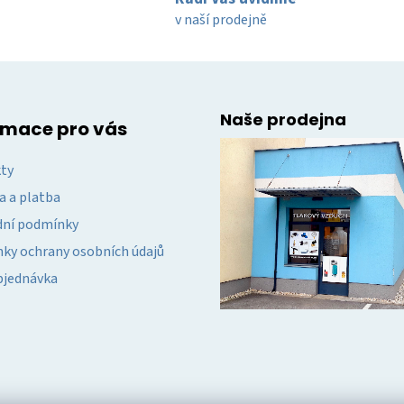
í
í
v naší prodejně
p
r
v
k
y
Naše prodejna
v
rmace pro vás
ý
p
ty
i
a a platba
s
u
ní podmínky
ky ochrany osobních údajů
bjednávka