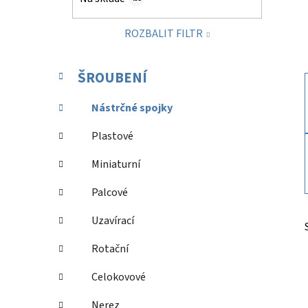
p
a
ROZBALIT FILTR
n
e
K
Přeskočit
l
ŠROUBENÍ
a
kategorie
t
Nástrčné spojky
e
g
Plastové
o
r
Miniaturní
i
e
Palcové
Uzavírací
Rotační
Celokovové
Nerez