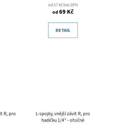
od 57 Kč bez DPH
69 Kč
od
DETAIL
it R, pro
L-spojky, vnější závit R, pro
hadičku 1/4" - otočné