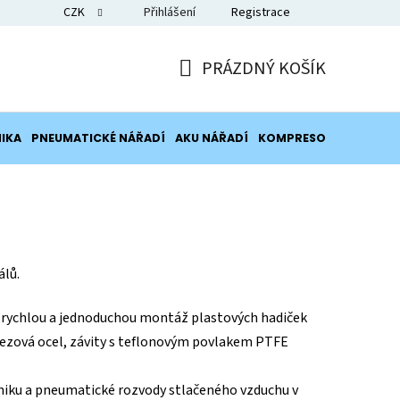
CZK
Přihlášení
Registrace
Blog
PRÁZDNÝ KOŠÍK
NÁKUPNÍ
KOŠÍK
IKA
PNEUMATICKÉ NÁŘADÍ
AKU NÁŘADÍ
KOMPRESORY
POTRUB
álů.
 rychlou a jednoduchou montáž plastových hadiček
ezová ocel, závity s teflonovým povlakem PTFE
hniku a pneumatické rozvody stlačeného vzduchu v