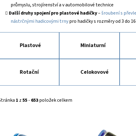
průmyslu, strojírenství a v automobilové technice
Další druhy spojení pro plastové hadičky
–
šroubení s převl
nástrčnými hadicovými trny
pro hadičky s rozměry od 3 do 
Plastové
Miniaturní
Rotační
Celokovové
Stránka
1
z
55
-
653
položek celkem
V
ý
p