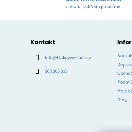
v oboru, rádi Vám poradíme
Z
á
Kontakt
Info
p
a
Kontak
info
@
tlakovyvzduch.cz
t
Doprav
í
608 365 036
Obchod
Podmín
Moje o
Blog