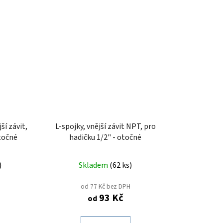
ší závit,
L-spojky, vnější závit NPT, pro
točné
hadičku 1/2" - otočné
)
Skladem
(
62 ks
)
od 77 Kč bez DPH
93 Kč
od