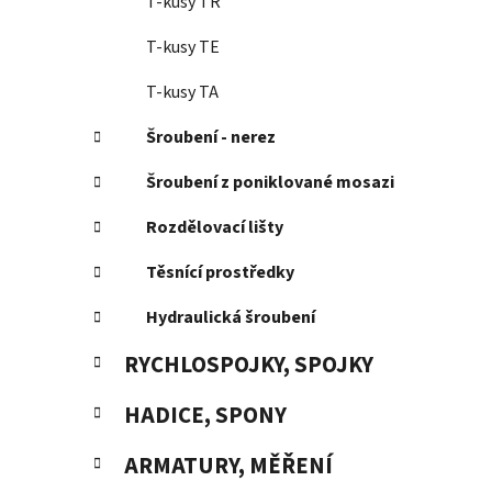
T-kusy TR
T-kusy TE
T-kusy TA
Šroubení - nerez
Šroubení z poniklované mosazi
Rozdělovací lišty
Těsnící prostředky
Hydraulická šroubení
RYCHLOSPOJKY, SPOJKY
HADICE, SPONY
ARMATURY, MĚŘENÍ