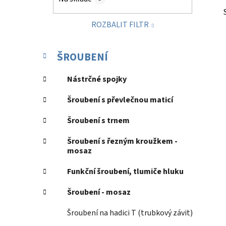
p
a
ROZBALIT FILTR
n
e
K
Přeskočit
l
ŠROUBENÍ
a
kategorie
t
Nástrčné spojky
e
g
Šroubení s převlečnou maticí
o
r
Šroubení s trnem
i
e
Šroubení s řezným kroužkem -
mosaz
Funkční šroubení, tlumiče hluku
Šroubení - mosaz
Šroubení na hadici T (trubkový závit)