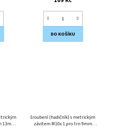
109 Kč
DO KOŠÍKU
etrickým
šroubení (hadičník) s metrickým
závitem M10x 1 pro trn 9mm
TM109M