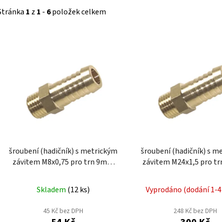
Stránka
1
z
1
-
6
položek celkem
V
ý
p
i
s
p
r
o
d
šroubení (hadičník) s metrickým
šroubení (hadičník) s m
u
závitem M8x0,75 pro trn 9mm
závitem M24x1,5 pro trn 19mm
k
TM89M
TM2419M
t
Skladem
(
12 ks
)
Vyprodáno (dodání 1-4
ů
45 Kč bez DPH
248 Kč bez DPH