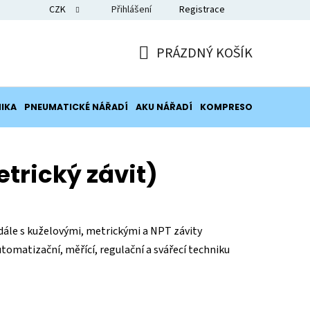
CZK
Přihlášení
Registrace
Blog
PRÁZDNÝ KOŠÍK
NÁKUPNÍ
KOŠÍK
IKA
PNEUMATICKÉ NÁŘADÍ
AKU NÁŘADÍ
KOMPRESORY
POTRUB
trický závit)
 dále s kuželovými, metrickými a NPT závity
tomatizační, měřící, regulační a svářecí techniku