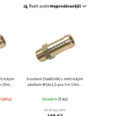
Ř
Řadit podle:
Nejprodávanější
a
z
e
n
í
p
r
o
d
u
k
etrickým
šroubení (hadičník) s metrickým
t
závitem M16x1,5 pro trn 13mm
ů
TM1613M
 týdny)
Skladem
(
5 ks
)
90 Kč bez DPH