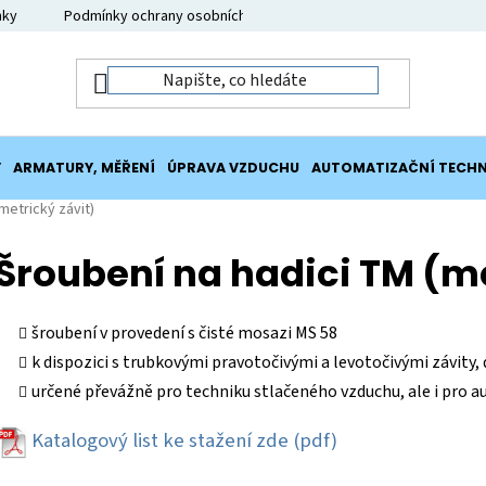
nky
Podmínky ochrany osobních údajů
Moje objednávka
Y
ARMATURY, MĚŘENÍ
ÚPRAVA VZDUCHU
AUTOMATIZAČNÍ TECHN
metrický závit)
Šroubení na hadici TM (me
šroubení v provedení s čisté mosazi MS 58
k dispozici s trubkovými pravotočivými a levotočivými závity,
určené převážně pro techniku stlačeného vzduchu, ale i pro au
Katalogový list ke stažení zde
(pdf)