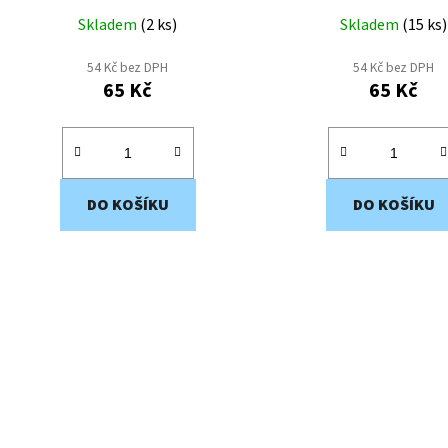
Skladem
(
2 ks
)
Skladem
(
15 ks
)
54 Kč bez DPH
54 Kč bez DPH
65 Kč
65 Kč
DO KOŠÍKU
DO KOŠÍKU
O
v
l
á
d
a
c
í