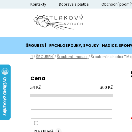
Přejít
Kontakty
Doprava a platba
Obchodní podmí
na
obsah
ŠROUBENÍ
RYCHLOSPOJKY, SPOJKY
HADICE, SPON
Domů
/
ŠROUBENÍ
/
Šroubení - mosaz
/
Šroubení na hadici TM (
P
o
Cena
s
54
Kč
300
Kč
t
r
a
n
n
í
Na skladě
5