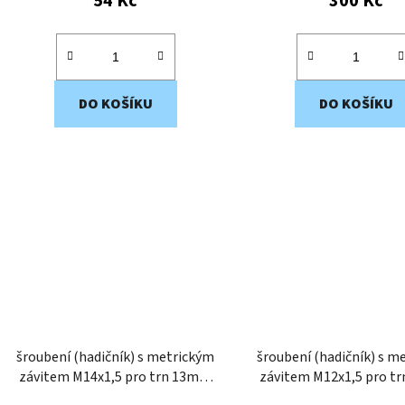
54 Kč
300 Kč
DO KOŠÍKU
DO KOŠÍKU
šroubení (hadičník) s metrickým
šroubení (hadičník) s m
závitem M14x1,5 pro trn 13mm
závitem M12x1,5 pro trn 13mm
TM1413M
TM1213M