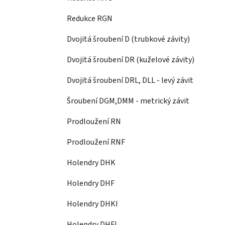
Redukce RGN
Dvojitá šroubení D (trubkové závity)
Dvojitá šroubení DR (kuželové závity)
Dvojitá šroubení DRL, DLL - levý závit
Šroubení DGM,DMM - metrický závit
Prodloužení RN
Prodloužení RNF
Holendry DHK
Holendry DHF
Holendry DHKI
Holendry DHFI