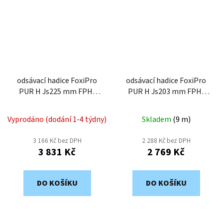
odsávací hadice FoxiPro
odsávací hadice FoxiPro
PUR H Js225 mm FPH-
PUR H Js203 mm FPH-
225
203
Vyprodáno (dodání 1-4 týdny)
Skladem
(
9 m
)
3 166 Kč bez DPH
2 288 Kč bez DPH
3 831 Kč
2 769 Kč
DO KOŠÍKU
DO KOŠÍKU