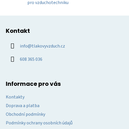
pro vzduchotechniku
i
s
u
Z
á
Kontakt
p
a
info
@
tlakovyvzduch.cz
t
í
608 365 036
Informace pro vás
Kontakty
Doprava a platba
Obchodní podmínky
Podmínky ochrany osobních údajů