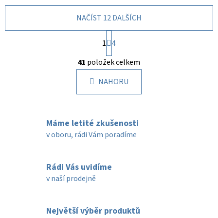
NAČÍST 12 DALŠÍCH
S
1
t
4
r
O
á
41
položek celkem
v
n
l
k
NAHORU
á
o
d
v
a
á
c
n
Máme letité zkušenosti
í
í
v oboru, rádi Vám poradíme
p
r
v
Rádi Vás uvidíme
k
v naší prodejně
y
v
ý
Největší výběr produktů
p