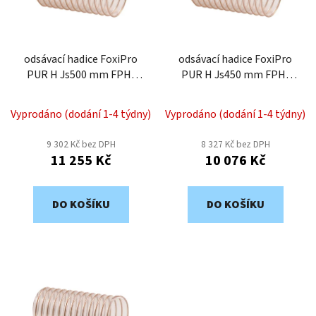
s
u
p
k
r
t
o
odsávací hadice FoxiPro
odsávací hadice FoxiPro
ů
PUR H Js500 mm FPH-
PUR H Js450 mm FPH-
d
500
450
u
k
Vyprodáno (dodání 1-4 týdny)
Vyprodáno (dodání 1-4 týdny)
t
9 302 Kč bez DPH
8 327 Kč bez DPH
ů
11 255 Kč
10 076 Kč
DO KOŠÍKU
DO KOŠÍKU