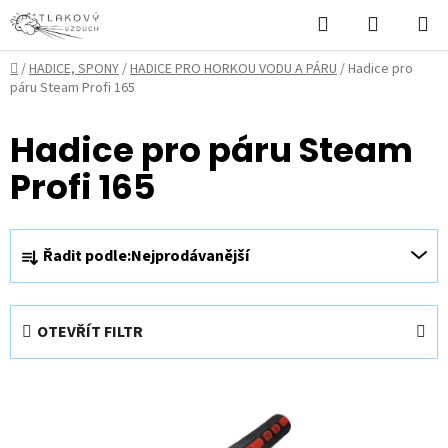
Přejít
Hledat
NÁKUPN
na
KOŠÍK
obsah
Domů
/
HADICE, SPONY
/
HADICE PRO HORKOU VODU A PÁRU
/
Hadice pro
páru Steam Profi 165
Hadice pro páru Steam
Profi 165
Ř
Řadit podle:
Nejprodávanější
a
z
e
OTEVŘÍT FILTR
n
í
V
p
ý
r
p