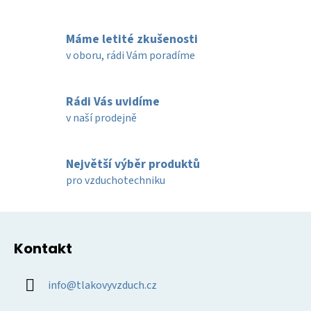
v
l
Máme letité zkušenosti
á
d
v oboru, rádi Vám poradíme
a
c
í
Rádi Vás uvidíme
p
v naší prodejně
r
v
k
Největší výběr produktů
y
pro vzduchotechniku
v
ý
Z
p
á
i
Kontakt
p
s
u
a
info
@
tlakovyvzduch.cz
t
í