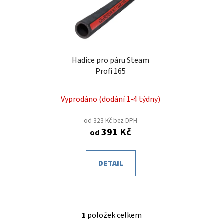
o
i
d
s
u
p
k
r
t
o
Hadice pro páru Steam
ů
Profi 165
d
u
k
Vyprodáno (dodání 1-4 týdny)
t
od 323 Kč bez DPH
ů
391 Kč
od
DETAIL
1
položek celkem
O