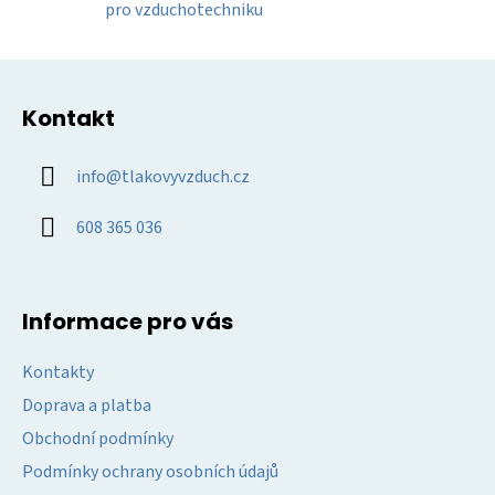
pro vzduchotechniku
i
s
u
Z
á
Kontakt
p
a
info
@
tlakovyvzduch.cz
t
í
608 365 036
Informace pro vás
Kontakty
Doprava a platba
Obchodní podmínky
Podmínky ochrany osobních údajů