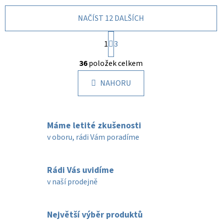
NAČÍST 12 DALŠÍCH
S
1
t
3
r
O
á
36
položek celkem
v
n
l
k
NAHORU
á
o
d
v
a
á
c
n
Máme letité zkušenosti
í
í
v oboru, rádi Vám poradíme
p
r
v
Rádi Vás uvidíme
k
v naší prodejně
y
v
ý
Největší výběr produktů
p