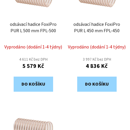
s
u
p
k
r
t
o
odsávací hadice FoxiPro
odsávací hadice FoxiPro
ů
PUR L 500 mm FPL-500
PUR L 450 mm FPL-450
d
u
k
Vyprodáno (dodání 1-4 týdny)
Vyprodáno (dodání 1-4 týdny)
t
4 611 Kč bez DPH
3 997 Kč bez DPH
ů
5 579 Kč
4 836 Kč
DO KOŠÍKU
DO KOŠÍKU