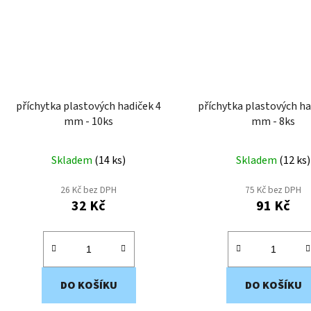
příchytka plastových hadiček 4
příchytka plastových ha
mm - 10ks
mm - 8ks
Skladem
(
14 ks
)
Skladem
(
12 ks
)
26 Kč bez DPH
75 Kč bez DPH
32 Kč
91 Kč
DO KOŠÍKU
DO KOŠÍKU