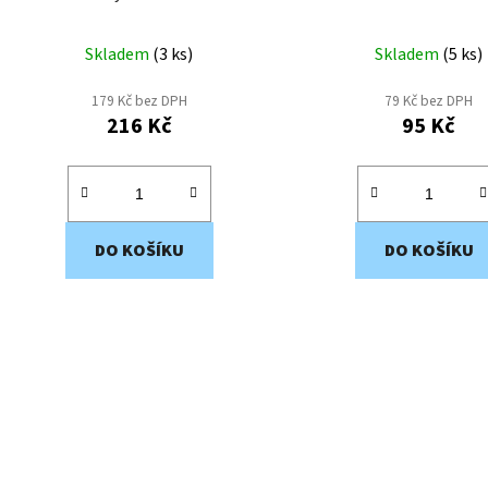
k
t
Skladem
(
3 ks
)
Skladem
(
5 ks
)
ů
179 Kč bez DPH
79 Kč bez DPH
216 Kč
95 Kč
DO KOŠÍKU
DO KOŠÍKU