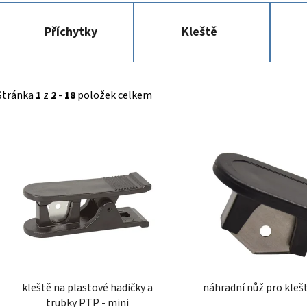
Příchytky
Kleště
Stránka
1
z
2
-
18
položek celkem
V
ý
p
i
s
p
r
o
d
kleště na plastové hadičky a
náhradní nůž pro kle
u
trubky PTP - mini