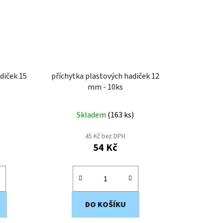
diček 15
příchytka plastových hadiček 12
mm - 10ks
Skladem
(
163 ks
)
45 Kč bez DPH
54 Kč
DO KOŠÍKU