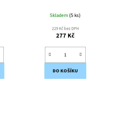
ů
Skladem
(
5 ks
)
229 Kč bez DPH
277 Kč
DO KOŠÍKU