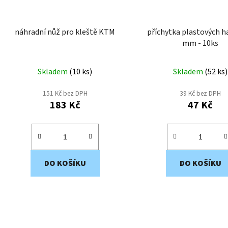
náhradní nůž pro kleště KTM
příchytka plastových h
mm - 10ks
Skladem
(
10 ks
)
Skladem
(
52 ks
)
151 Kč bez DPH
39 Kč bez DPH
183 Kč
47 Kč
DO KOŠÍKU
DO KOŠÍKU