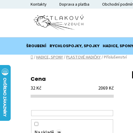
Přejít
Kontakty
Doprava a platba
Obchodní podmí
na
obsah
ŠROUBENÍ
RYCHLOSPOJKY, SPOJKY
HADICE, SPON
Domů
/
HADICE, SPONY
/
PLASTOVÉ HADIČKY
/
Příslušenství
P
o
Cena
s
32
Kč
2069
Kč
t
r
a
n
n
í
Na skladě
10