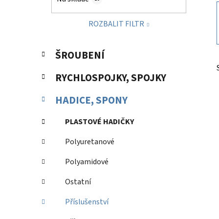
p
a
ROZBALIT FILTR
n
e
K
Přeskočit
l
ŠROUBENÍ
a
kategorie
t
RYCHLOSPOJKY, SPOJKY
e
g
HADICE, SPONY
o
r
PLASTOVÉ HADIČKY
i
e
Polyuretanové
Polyamidové
Ostatní
Příslušenství