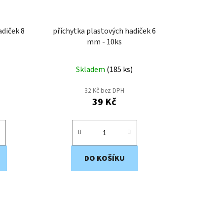
adiček 8
příchytka plastových hadiček 6
mm - 10ks
Skladem
(
185 ks
)
32 Kč bez DPH
39 Kč
DO KOŠÍKU