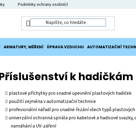
nky
Podmínky ochrany osobních údajů
Moje objednávka
Y
ARMATURY, MĚŘENÍ
ÚPRAVA VZDUCHU
AUTOMATIZAČNÍ TECHN
Příslušenství k hadičkám
plastové příchytky pro snadné upevnění plastových hadiček
použití zejména v automatizační technice
profesionální nářadí pro snadné řezání všech typů plastových
univerzální ochranná spirála pro kabelové a hadicové svazk
namáhání a UV-záření