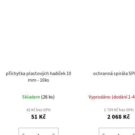
příchytka plastových hadiček 10
ochranná spirála S
mm - 10ks
Skladem
(
26 ks
)
Vyprodáno (dodání 1-4
42 Kč bez DPH
1 709 Kč bez DPH
51 Kč
2 068 Kč