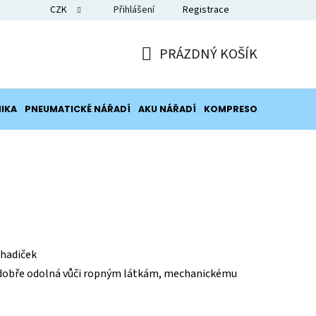
CZK
Přihlášení
Registrace
Blog
PRÁZDNÝ KOŠÍK
NÁKUPNÍ
KOŠÍK
IKA
PNEUMATICKÉ NÁŘADÍ
AKU NÁŘADÍ
KOMPRESORY
POTRUB
 hadiček
y, dobře odolná vůči ropným látkám, mechanickému