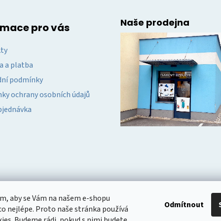
k
y
Naše prodejna
v
rmace pro vás
ý
p
ty
i
a a platba
s
u
ní podmínky
ky ochrany osobních údajů
bjednávka
om, aby se Vám na našem e-shopu
Odmítnout
o nejlépe. Proto naše stránka používá
ies. Budeme rádi, pokud s nimi budete