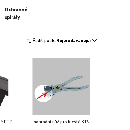
Ochranné
spirály
Ř
Řadit podle:
Nejprodávanější
a
z
e
n
í
p
r
o
d
u
k
ště PTP
náhradní nůž pro kleště KTV
t