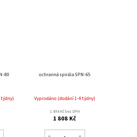
PN-80
ochranná spirála SPN-65
 týdny)
Vyprodáno (dodání 1-4 týdny)
1 494 Kč bez DPH
1 808 Kč