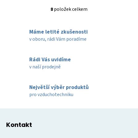
8
položek celkem
O
v
l
Máme letité zkušenosti
á
d
v oboru, rádi Vám poradíme
a
c
í
Rádi Vás uvidíme
p
v naší prodejně
r
v
k
Největší výběr produktů
y
pro vzduchotechniku
v
ý
Z
p
á
i
Kontakt
p
s
u
a