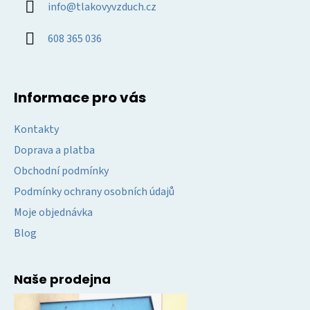
info
@
tlakovyvzduch.cz
t
í
608 365 036
Informace pro vás
Kontakty
Doprava a platba
Obchodní podmínky
Podmínky ochrany osobních údajů
Moje objednávka
Blog
Naše prodejna