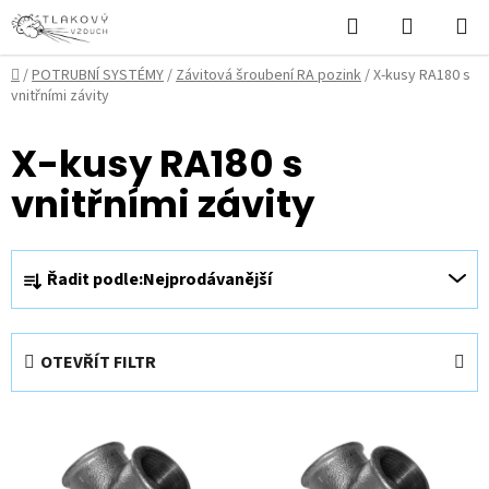
Přejít
Hledat
NÁKUPN
na
KOŠÍK
obsah
Domů
/
POTRUBNÍ SYSTÉMY
/
Závitová šroubení RA pozink
/
X-kusy RA180 s
vnitřními závity
X-kusy RA180 s
vnitřními závity
Ř
Řadit podle:
Nejprodávanější
a
z
e
OTEVŘÍT FILTR
n
í
V
p
ý
r
p