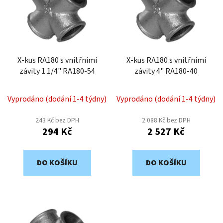
o
i
d
s
u
p
k
r
t
o
X-kus RA180 s vnitřními
X-kus RA180 s vnitřními
ů
závity 1 1/4" RA180-54
závity 4" RA180-40
d
u
k
Vyprodáno (dodání 1-4 týdny)
Vyprodáno (dodání 1-4 týdny)
t
243 Kč bez DPH
2 088 Kč bez DPH
ů
294 Kč
2 527 Kč
DO KOŠÍKU
DO KOŠÍKU