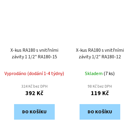
X-kus RA180 s vnitřními
X-kus RA180 s vnitřními
závity 1 1/2" RA180-15
závity 1/2" RA180-12
Vyprodáno (dodání 1-4 týdny)
Skladem
(
7 ks
)
324 Kč bez DPH
98 Kč bez DPH
392 Kč
119 Kč
DO KOŠÍKU
DO KOŠÍKU