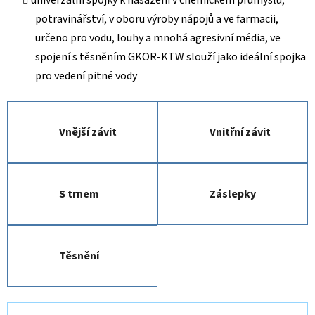
potravinářství, v oboru výroby nápojů a ve farmacii,
určeno pro vodu, louhy a mnohá agresivní média, ve
spojení s těsněním GKOR-KTW slouží jako ideální spojka
pro vedení pitné vody
Vnější závit
Vnitřní závit
S trnem
Záslepky
Těsnění
Ř