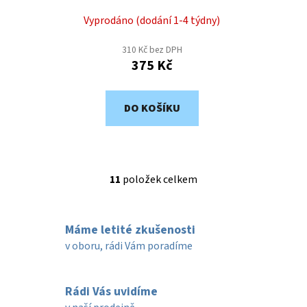
Vyprodáno (dodání 1-4 týdny)
310 Kč bez DPH
375 Kč
DO KOŠÍKU
11
položek celkem
O
v
l
Máme letité zkušenosti
á
d
v oboru, rádi Vám poradíme
a
c
í
Rádi Vás uvidíme