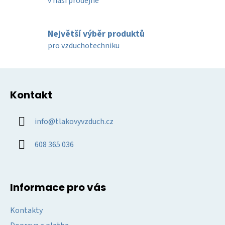
p
v naší prodejně
r
v
k
Největší výběr produktů
y
pro vzduchotechniku
v
ý
Z
p
á
i
Kontakt
p
s
u
a
info
@
tlakovyvzduch.cz
t
í
608 365 036
Informace pro vás
Kontakty