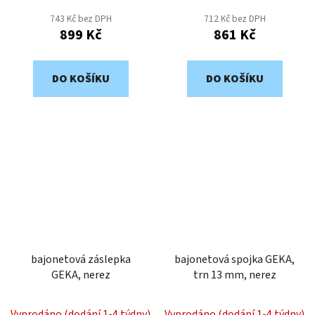
743 Kč bez DPH
712 Kč bez DPH
899 Kč
861 Kč
DO KOŠÍKU
DO KOŠÍKU
bajonetová záslepka
bajonetová spojka GEKA,
GEKA, nerez
trn 13 mm, nerez
Vyprodáno (dodání 1-4 týdny)
Vyprodáno (dodání 1-4 týdny)