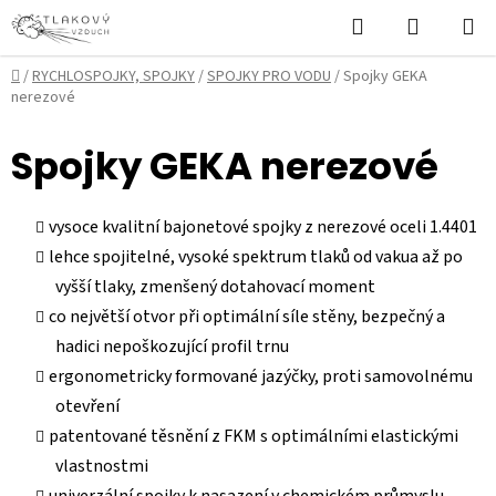
Přejít
Hledat
NÁKUPN
na
KOŠÍK
obsah
Domů
/
RYCHLOSPOJKY, SPOJKY
/
SPOJKY PRO VODU
/
Spojky GEKA
nerezové
Spojky GEKA nerezové
vysoce kvalitní bajonetové spojky z nerezové oceli 1.4401
lehce spojitelné, vysoké spektrum tlaků od vakua až po
vyšší tlaky, zmenšený dotahovací moment
co největší otvor při optimální síle stěny, bezpečný a
hadici nepoškozující profil trnu
ergonometricky formované jazýčky, proti samovolnému
otevření
patentované těsnění z FKM s optimálními elastickými
vlastnostmi
univerzální spojky k nasazení v chemickém průmyslu,