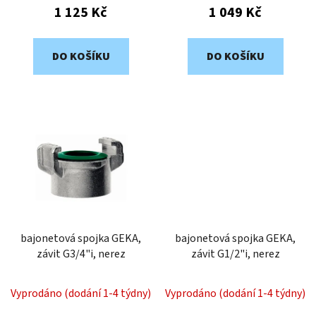
ů
1 125 Kč
1 049 Kč
DO KOŠÍKU
DO KOŠÍKU
bajonetová spojka GEKA,
bajonetová spojka GEKA,
závit G3/4"i, nerez
závit G1/2"i, nerez
Vyprodáno (dodání 1-4 týdny)
Vyprodáno (dodání 1-4 týdny)