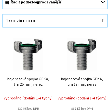
Řadit podle:
Nejprodávanější
a
z
e
OTEVŘÍT FILTR
n
í
V
p
ý
r
p
o
i
d
s
u
p
k
r
t
o
bajonetová spojka GEKA,
bajonetová spojka GEKA,
ů
trn 25 mm, nerez
trn 19 mm, nerez
d
u
k
Vyprodáno (dodání 1-4 týdny)
Vyprodáno (dodání 1-4 týdny)
t
930 Kč bez DPH
867 Kč bez DPH