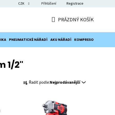
CZK
Přihlášení
Registrace
Blog
PRÁZDNÝ KOŠÍK
NÁKUPNÍ
KOŠÍK
IKA
PNEUMATICKÉ NÁŘADÍ
AKU NÁŘADÍ
KOMPRESORY
POTRUB
 1/2"
Ř
Řadit podle:
Nejprodávanější
a
z
e
n
í