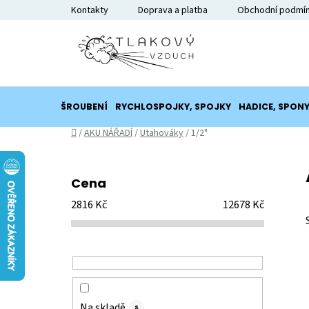
Přejít
Kontakty
Doprava a platba
Obchodní podmí
na
obsah
ŠROUBENÍ
RYCHLOSPOJKY, SPOJKY
HADICE, SPON
Domů
/
AKU NÁŘADÍ
/
Utahováky
/
1/2"
P
o
Cena
s
2816
Kč
12678
Kč
t
r
a
n
n
í
Na skladě
8