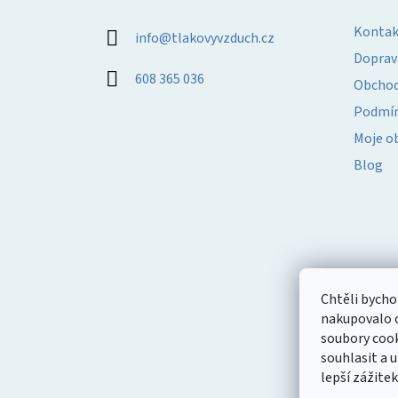
p
a
Kontak
info
@
tlakovyvzduch.cz
t
Doprav
í
608 365 036
Obchod
Podmín
Moje o
Blog
Chtěli bych
nakupovalo c
soubory cook
souhlasit a
lepší zážite