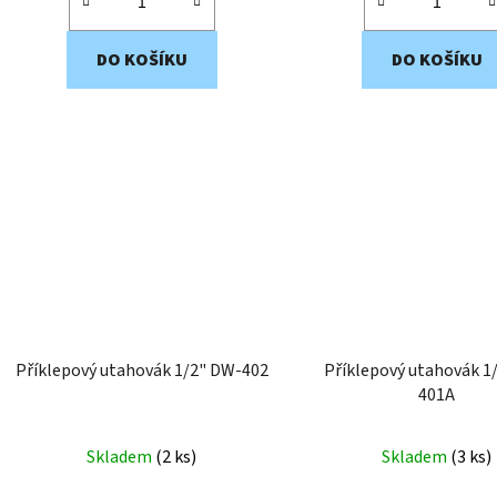
DO KOŠÍKU
DO KOŠÍKU
Příklepový utahovák 1/2" DW-402
Příklepový utahovák 1
401A
Skladem
(
2 ks
)
Skladem
(
3 ks
)