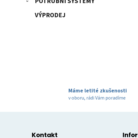
POTRUBNÍ SYSTÉMY
VÝPRODEJ
Máme letité zkušenosti
v oboru, rádi Vám poradíme
Z
á
Kontakt
Info