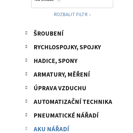
p
a
ROZBALIT FILTR
n
e
K
Přeskočit
l
ŠROUBENÍ
a
kategorie
t
RYCHLOSPOJKY, SPOJKY
e
g
HADICE, SPONY
o
r
ARMATURY, MĚŘENÍ
i
e
ÚPRAVA VZDUCHU
AUTOMATIZAČNÍ TECHNIKA
PNEUMATICKÉ NÁŘADÍ
AKU NÁŘADÍ