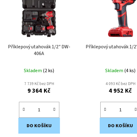
i
s
p
r
o
d
Příklepový utahovák 1/2" DW-
Příklepový utahovák 1/
u
406A
k
t
Skladem
(
2 ks
)
Skladem
(
4 ks
)
ů
7 739 Kč bez DPH
4 093 Kč bez DPH
9 364 Kč
4 952 Kč
DO KOŠÍKU
DO KOŠÍKU