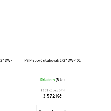
/2" DW-
Příklepový utahovák 1/2" DW-401
Skladem
(
5 ks
)
2 952 Kč bez DPH
3 572 Kč