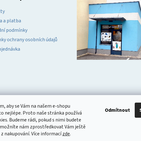
k
ty
y
v
a a platba
ý
ní podmínky
p
i
ky ochrany osobních údajů
s
bjednávka
u
om, aby se Vám na našem e-shopu
Odmítnout
o nejlépe. Proto naše stránka používá
ies. Budeme rádi, pokud s nimi budete
 umožníte nám zprostředkovat Vám ještě
k z nakupování.
Více informací
zde
.