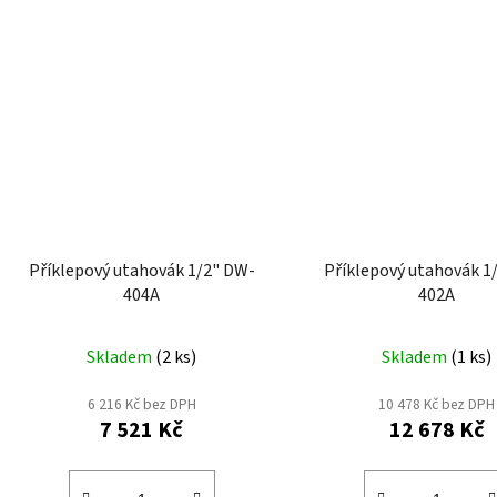
Příklepový utahovák 1/2" DW-
Příklepový utahovák 1
404A
402A
Skladem
(
2 ks
)
Skladem
(
1 ks
)
6 216 Kč bez DPH
10 478 Kč bez DPH
7 521 Kč
12 678 Kč