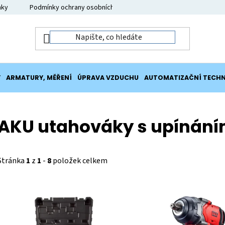
nky
Podmínky ochrany osobních údajů
Moje objednávka
Y
ARMATURY, MĚŘENÍ
ÚPRAVA VZDUCHU
AUTOMATIZAČNÍ TECHN
AKU utahováky s upínáním
Stránka
1
z
1
-
8
položek celkem
V
ý
p