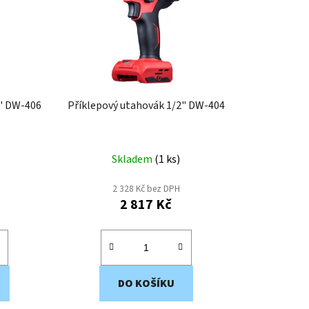
p
r
o
d
u
k
2" DW-406
Příklepový utahovák 1/2" DW-404
t
ů
Skladem
(
1 ks
)
2 328 Kč bez DPH
2 817 Kč
DO KOŠÍKU