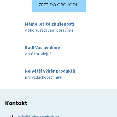
ZPĚT DO OBCHODU
Máme letité zkušenosti
v oboru, rádi Vám poradíme
Rádi Vás uvidíme
v naší prodejně
Největší výběr produktů
pro vzduchotechniku
Z
á
Kontakt
p
a
info
@
tlakovyvzduch.cz