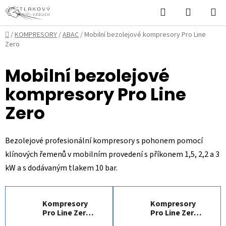
Přejít
Hledat
NÁKUPN
na
KOŠÍK
obsah
Domů
/
KOMPRESORY
/
ABAC
/
Mobilní bezolejové kompresory Pro Line
Zero
Mobilní bezolejové
kompresory Pro Line
Zero
Bezolejové profesionální kompresory s pohonem pomocí
klínových řemenů v mobilním provedení s příkonem 1,5, 2,2 a 3
kW a s dodávaným tlakem 10 bar.
Kompresory
Kompresory
Pro Line Zero
Pro Line Zero
A29B0, 1,5 kW
A29B0, 2,2 kW