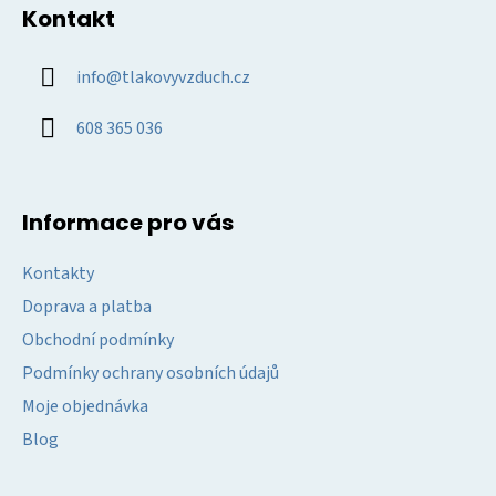
á
i
Kontakt
p
s
u
a
info
@
tlakovyvzduch.cz
t
í
608 365 036
Informace pro vás
Kontakty
Doprava a platba
Obchodní podmínky
Podmínky ochrany osobních údajů
Moje objednávka
Blog