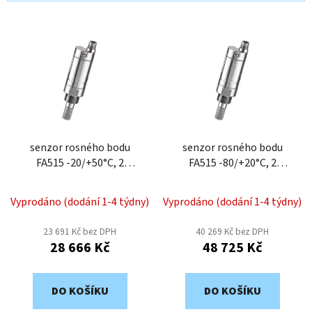
í
V
p
ý
r
p
o
i
d
s
u
p
k
r
t
o
senzor rosného bodu
senzor rosného bodu
ů
FA515 -20/+50°C, 2
FA515 -80/+20°C, 2
d
žil.kabel, 4-20mA CS-
žil.kabel, 4-20mA CS-
u
06990517
06990515
k
Vyprodáno (dodání 1-4 týdny)
Vyprodáno (dodání 1-4 týdny)
t
23 691 Kč bez DPH
40 269 Kč bez DPH
ů
28 666 Kč
48 725 Kč
DO KOŠÍKU
DO KOŠÍKU