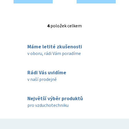
4
položek celkem
O
v
l
Máme letité zkušenosti
á
d
v oboru, rádi Vám poradíme
a
c
í
Rádi Vás uvidíme
p
v naší prodejně
r
v
k
Největší výběr produktů
y
pro vzduchotechniku
v
ý
Z
p