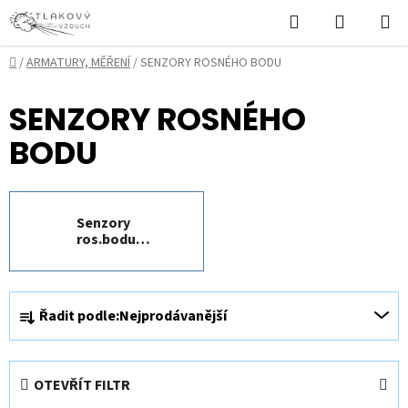
Přejít
Hledat
NÁKUPN
na
KOŠÍK
obsah
Domů
/
ARMATURY, MĚŘENÍ
/
SENZORY ROSNÉHO BODU
SENZORY ROSNÉHO
BODU
Senzory
ros.bodu
FA510/FA515 se
závitem,
samost.
Ř
Řadit podle:
Nejprodávanější
a
z
e
OTEVŘÍT FILTR
n