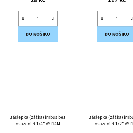
28 Kč
117 Kč
DO KOŠÍKU
DO KOŠÍKU
záslepka (zátka) imbus bez
záslepka (zátka) imb
osazení R 1/4" VSI14M
osazení R 1/