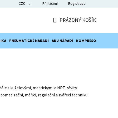
CZK
Přihlášení
Registrace
Blog
PRÁZDNÝ KOŠÍK
NÁKUPNÍ
KOŠÍK
IKA
PNEUMATICKÉ NÁŘADÍ
AKU NÁŘADÍ
KOMPRESORY
POTRUB
 dále s kuželovými, metrickými a NPT závity
tomatizační, měřící, regulační a svářecí techniku