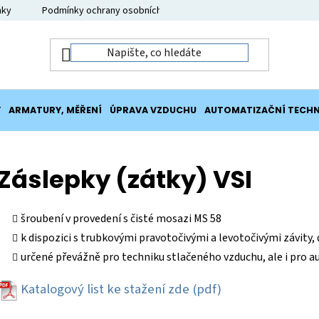
nky
Podmínky ochrany osobních údajů
Moje objednávka
Y
ARMATURY, MĚŘENÍ
ÚPRAVA VZDUCHU
AUTOMATIZAČNÍ TECHN
Záslepky (zátky) VSI
šroubení v provedení s čisté mosazi MS 58
k dispozici s trubkovými pravotočivými a levotočivými závity,
určené převážně pro techniku stlačeného vzduchu, ale i pro au
Katalogový list ke stažení zde
(pdf)