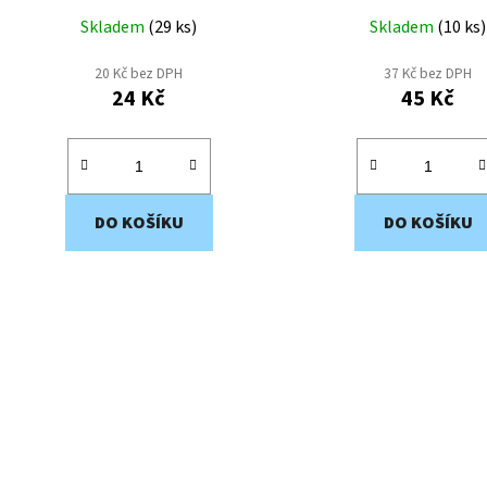
Skladem
(
29 ks
)
Skladem
(
10 ks
)
20 Kč bez DPH
37 Kč bez DPH
24 Kč
45 Kč
DO KOŠÍKU
DO KOŠÍKU
O
v
l
á
d
a
c
í