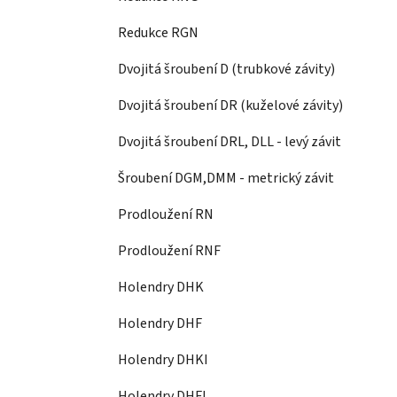
Redukce RGN
Dvojitá šroubení D (trubkové závity)
Dvojitá šroubení DR (kuželové závity)
Dvojitá šroubení DRL, DLL - levý závit
Šroubení DGM,DMM - metrický závit
Prodloužení RN
Prodloužení RNF
Holendry DHK
Holendry DHF
Holendry DHKI
Holendry DHFI