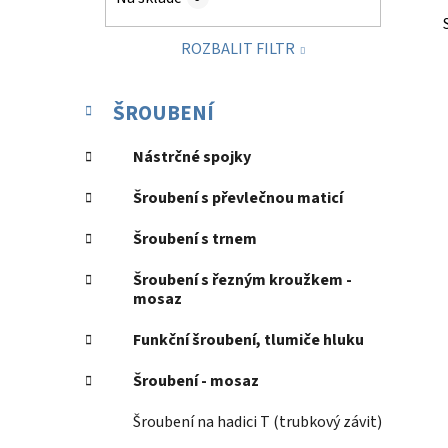
p
a
ROZBALIT FILTR
n
e
K
Přeskočit
l
ŠROUBENÍ
a
kategorie
t
Nástrčné spojky
e
g
Šroubení s převlečnou maticí
o
r
Šroubení s trnem
i
e
Šroubení s řezným kroužkem -
mosaz
Funkční šroubení, tlumiče hluku
Šroubení - mosaz
Šroubení na hadici T (trubkový závit)