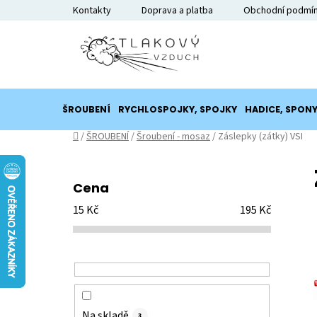
Přejít
Kontakty
Doprava a platba
Obchodní podmí
na
obsah
ŠROUBENÍ
RYCHLOSPOJKY, SPOJKY
HADICE, SPON
Domů
/
ŠROUBENÍ
/
Šroubení - mosaz
/
Záslepky (zátky) VSI
P
o
Cena
s
15
Kč
195
Kč
t
r
a
n
n
í
Na skladě
3