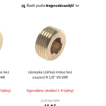
Ř
Řadit podle:
Nejprodávanější
a
z
e
n
í
p
r
o
d
u
k
us bez
záslepka (zátka) imbus bez
t
4" VSI34M
osazení R 1/8" VSI18M
ů
 týdny)
Vyprodáno (dodání 1-4 týdny)
12 Kč bez DPH