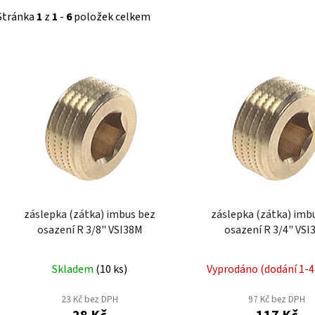
Stránka
1
z
1
-
6
položek celkem
V
ý
p
i
s
p
r
o
d
záslepka (zátka) imbus bez
záslepka (zátka) imb
u
osazení R 3/8" VSI38M
osazení R 3/
k
t
Skladem
(
10 ks
)
Vyprodáno (dodání 1-4
ů
23 Kč bez DPH
97 Kč bez DPH