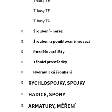
T-kusy TR
T-kusy TE
T-kusy TA
Šroubení - nerez
Šroubení z poniklované mosazi
Rozdělovací lišty
Těsnící prostředky
Hydraulická šroubení
RYCHLOSPOJKY, SPOJKY
HADICE, SPONY
ARMATURY, MĚŘENÍ