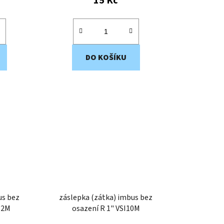
15 Kč
DO KOŠÍKU
us bez
záslepka (zátka) imbus bez
2" VSI12M
osazení R 1" VSI10M