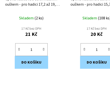
ouškem - pro hadici 17,2 až 19,5
ouškem - pro hadici 15,3 až 17,5
mm EWS4-20
mm EWS4-18
Skladem
(
2 ks
)
Skladem
(
108 ks
17 Kč bez DPH
17 Kč bez DPH
21 Kč
20 Kč
DO KOŠÍKU
DO KOŠÍKU