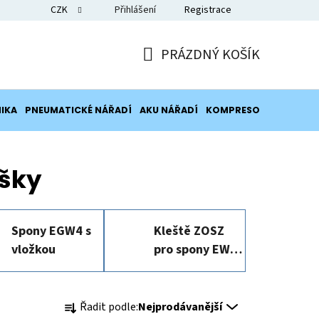
CZK
Přihlášení
Registrace
Blog
PRÁZDNÝ KOŠÍK
NÁKUPNÍ
KOŠÍK
IKA
PNEUMATICKÉ NÁŘADÍ
AKU NÁŘADÍ
KOMPRESORY
POTRUB
šky
Spony EGW4 s
Kleště ZOSZ
vložkou
pro spony EWS,
EWD, EGW
Ř
Řadit podle:
Nejprodávanější
a