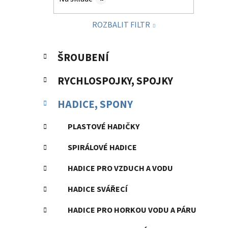
p
a
ROZBALIT FILTR
n
e
K
Přeskočit
l
ŠROUBENÍ
a
kategorie
t
RYCHLOSPOJKY, SPOJKY
e
g
HADICE, SPONY
o
r
PLASTOVÉ HADIČKY
i
e
SPIRÁLOVÉ HADICE
HADICE PRO VZDUCH A VODU
HADICE SVÁŘECÍ
HADICE PRO HORKOU VODU A PÁRU