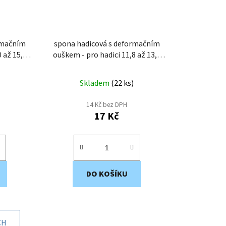
rmačním
spona hadicová s deformačním
ouškem - pro hadici 11,8 až 13,8
mm EWS4-14
Skladem
(
22 ks
)
14 Kč bez DPH
17 Kč
DO KOŠÍKU
CH