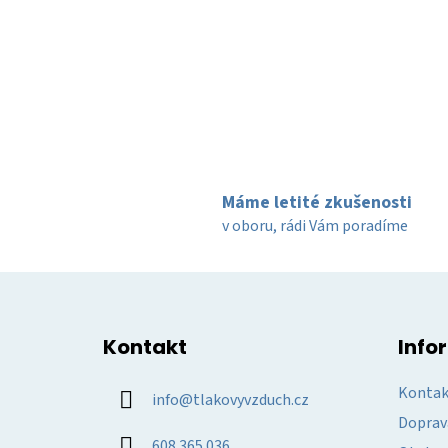
Máme letité zkušenosti
v oboru, rádi Vám poradíme
Z
á
Kontakt
Info
p
a
Kontak
info
@
tlakovyvzduch.cz
t
Doprav
í
608 365 036