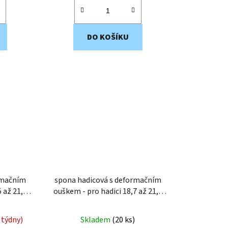
DO KOŠÍKU
rmačním
spona hadicová s deformačním
ouškem - pro hadici 18,7 až 21,0
mm EWS4-21
 týdny)
Skladem
(
20 ks
)