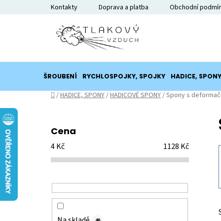
Přejít
Kontakty
Doprava a platba
Obchodní podmí
na
obsah
ŠROUBENÍ
RYCHLOSPOJKY, SPOJKY
HADICE, SPON
Domů
/
HADICE, SPONY
/
HADICOVÉ SPONY
/
Spony s deformač
P
o
Cena
s
4
Kč
1128
Kč
t
r
a
n
n
í
Na skladě
48