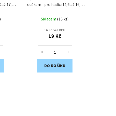
ouškem - pro hadici 14,6 až 16,8
mm EWS4-17
)
Skladem
(
15 ks
)
16 Kč bez DPH
19 Kč
DO KOŠÍKU