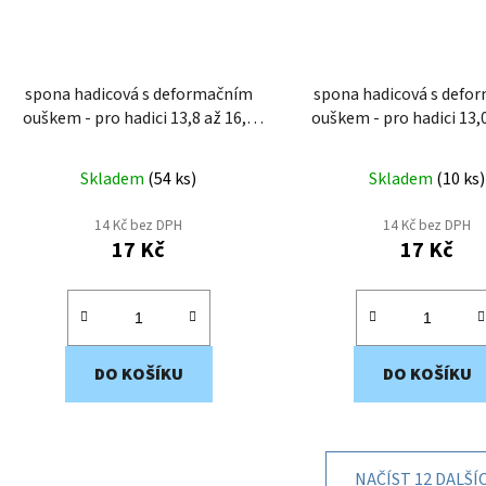
spona hadicová s deformačním
spona hadicová s defo
ouškem - pro hadici 13,8 až 16,0
ouškem - pro hadici 13,0 až 15,0
mm EWS4-16
mm EWS4-15
Skladem
(
54 ks
)
Skladem
(
10 ks
)
14 Kč bez DPH
14 Kč bez DPH
17 Kč
17 Kč
DO KOŠÍKU
DO KOŠÍKU
NAČÍST 12 DALŠÍ