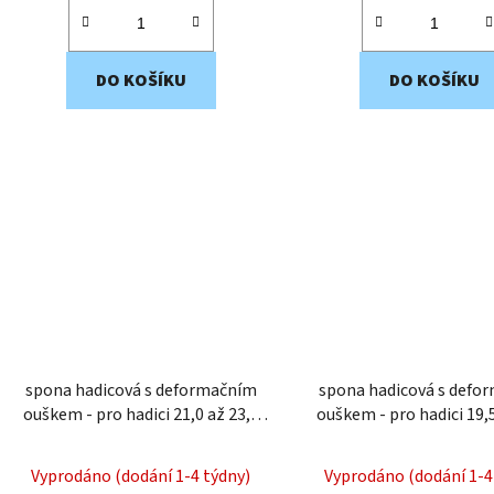
DO KOŠÍKU
DO KOŠÍKU
spona hadicová s deformačním
spona hadicová s defo
ouškem - pro hadici 21,0 až 23,5
ouškem - pro hadici 19,5 až 21,8
mm EWS4-24
mm EWS4-22
Vyprodáno (dodání 1-4 týdny)
Vyprodáno (dodání 1-4