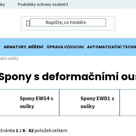
nky
Podmínky ochrany osobních údajů
Moje objednávka
Y
ARMATURY, MĚŘENÍ
ÚPRAVA VZDUCHU
AUTOMATIZAČNÍ TECHN
ními oušky
Spony s deformačními ou
Spony EWS4 s
Spony EWD1 s
oušky
oušky
Stránka
1
z
6
-
62
položek celkem