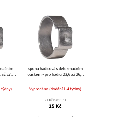
z
e
n
í
p
r
o
d
u
k
rmačním
spona hadicová s deformačním
t
ouškem - pro hadici 23,6 až 26,3
ů
mm EWS4-26
 týdny)
Vyprodáno (dodání 1-4 týdny)
21 Kč bez DPH
25 Kč