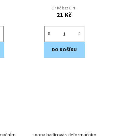
17 Kč bez DPH
21 Kč
DO KOŠÍKU
rmačním
spona hadicová s deformačním