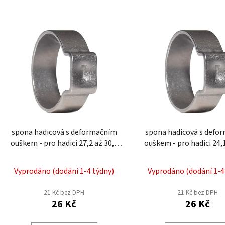
V
ý
p
i
s
p
r
o
d
spona hadicová s deformačním
spona hadicová s defo
u
ouškem - pro hadici 27,2 až 30,7
ouškem - pro hadici 24,1 až 27,0
k
mm EWS4-31
mm EWS4-27
t
Vyprodáno (dodání 1-4 týdny)
Vyprodáno (dodání 1-4
ů
21 Kč bez DPH
21 Kč bez DPH
26 Kč
26 Kč