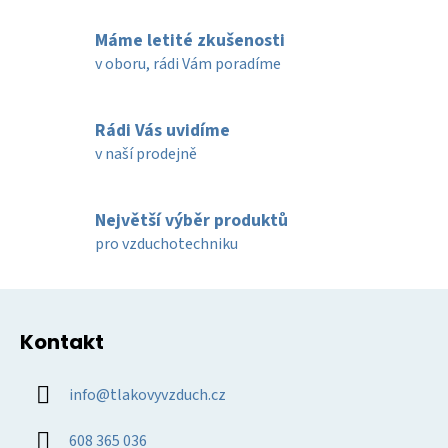
a
á
c
n
Máme letité zkušenosti
í
í
v oboru, rádi Vám poradíme
p
r
v
Rádi Vás uvidíme
k
v naší prodejně
y
v
ý
Největší výběr produktů
p
pro vzduchotechniku
i
s
u
Z
á
Kontakt
p
a
info
@
tlakovyvzduch.cz
t
í
608 365 036