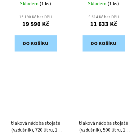
Skladem
(
1 ks
)
Skladem
(
1 ks
)
16 190 Kč bez DPH
9 614 Kč bez DPH
19 590 Kč
11 633 Kč
DO KOŠÍKU
DO KOŠÍKU
tlaková nádoba stojaté
tlaková nádoba stojaté
(vzdušník), 720 litru, 11
(vzdušník), 500 litru, 11
bar, vnitřní nátěr ALM
bar, vnitřní nátěr ALM