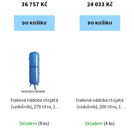
ů
36 757 Kč
24 033 Kč
DO KOŠÍKU
DO KOŠÍKU
tlaková nádoba stojatá
tlaková nádoba stojatá
(vzdušník), 270 litru, 11
(vzdušník), 200 litru, 11
bar, lakovaný VVP2-270-
bar, lakovaný VVP2-200-
11
11
Skladem
(
9 ks
)
Skladem
(
4 ks
)