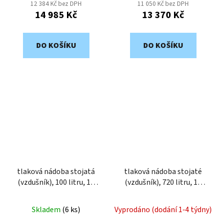
12 384 Kč bez DPH
11 050 Kč bez DPH
14 985 Kč
13 370 Kč
DO KOŠÍKU
DO KOŠÍKU
tlaková nádoba stojatá
tlaková nádoba stojaté
(vzdušník), 100 litru, 11
(vzdušník), 720 litru, 11
bar, lakovaný VVP2-100-
bar, galvanizovaný VVG2-
11
720-11
Skladem
(
6 ks
)
Vyprodáno (dodání 1-4 týdny)