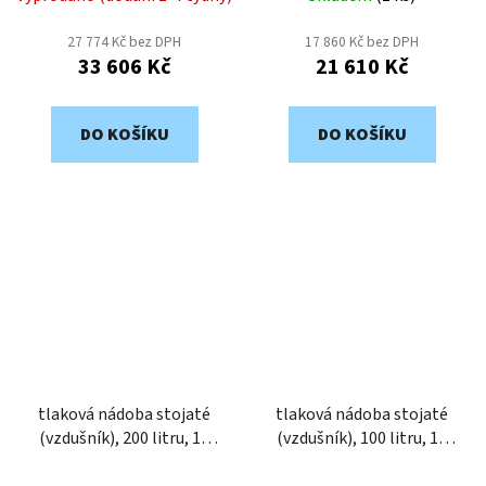
27 774 Kč bez DPH
17 860 Kč bez DPH
33 606 Kč
21 610 Kč
DO KOŠÍKU
DO KOŠÍKU
tlaková nádoba stojaté
tlaková nádoba stojaté
(vzdušník), 200 litru, 11
(vzdušník), 100 litru, 11
bar, galvanizovaný VVG2-
bar, galvanizovaný VVG2-
200-11
100-11