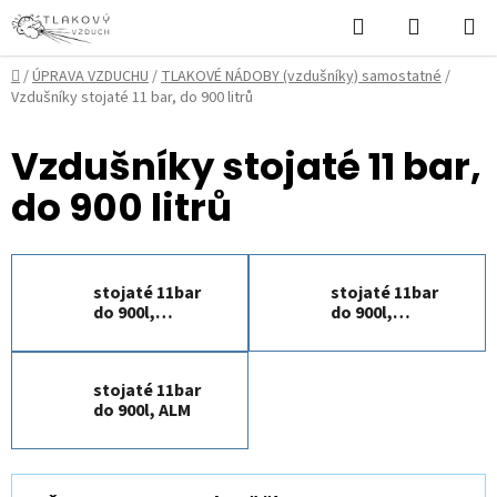
Přejít
Hledat
NÁKUPN
na
KOŠÍK
obsah
Domů
/
ÚPRAVA VZDUCHU
/
TLAKOVÉ NÁDOBY (vzdušníky) samostatné
/
Vzdušníky stojaté 11 bar, do 900 litrů
Vzdušníky stojaté 11 bar,
do 900 litrů
stojaté 11bar
stojaté 11bar
do 900l,
do 900l,
lakované
galvanizované
stojaté 11bar
do 900l, ALM
Ř