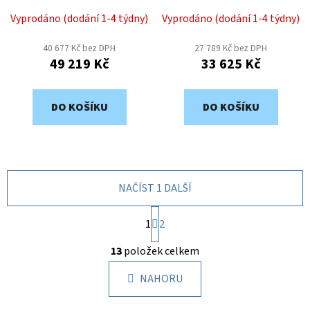
VVA2-720-11
VVA2-500-11
Vyprodáno (dodání 1-4 týdny)
Vyprodáno (dodání 1-4 týdny)
40 677 Kč bez DPH
27 789 Kč bez DPH
49 219 Kč
33 625 Kč
DO KOŠÍKU
DO KOŠÍKU
NAČÍST 1 DALŠÍ
S
1
t
2
r
O
á
13
položek celkem
v
n
l
k
NAHORU
á
o
d
v