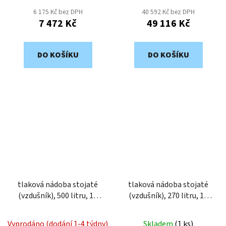
6 175 Kč bez DPH
40 592 Kč bez DPH
7 472 Kč
49 116 Kč
DO KOŠÍKU
DO KOŠÍKU
tlaková nádoba stojaté
tlaková nádoba stojaté
(vzdušník), 500 litru, 11
(vzdušník), 270 litru, 11
bar, galvanizovaný VVG2-
bar, galvanizovaný VVG2-
500-11
270-11
Vyprodáno (dodání 1-4 týdny)
Skladem
(
1 ks
)