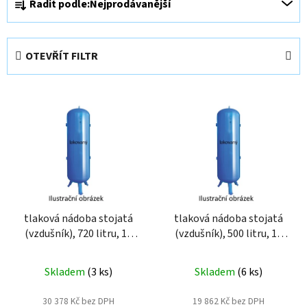
Řadit podle:
Nejprodávanější
a
z
e
OTEVŘÍT FILTR
n
í
V
p
ý
r
p
o
i
d
s
u
p
k
r
t
o
tlaková nádoba stojatá
tlaková nádoba stojatá
ů
(vzdušník), 720 litru, 11
(vzdušník), 500 litru, 11
d
bar, lakovaný VVP2-720-
bar, lakovaný VVP2-500-
u
11
11
k
Skladem
(
3 ks
)
Skladem
(
6 ks
)
t
30 378 Kč bez DPH
19 862 Kč bez DPH