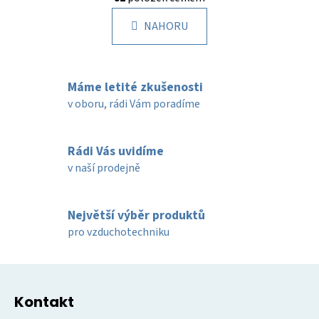
v
n
l
k
NAHORU
á
o
d
v
a
á
c
n
Máme letité zkušenosti
í
í
v oboru, rádi Vám poradíme
p
r
v
Rádi Vás uvidíme
k
v naší prodejně
y
v
ý
Největší výběr produktů
p
pro vzduchotechniku
i
s
u
Z
á
Kontakt
p