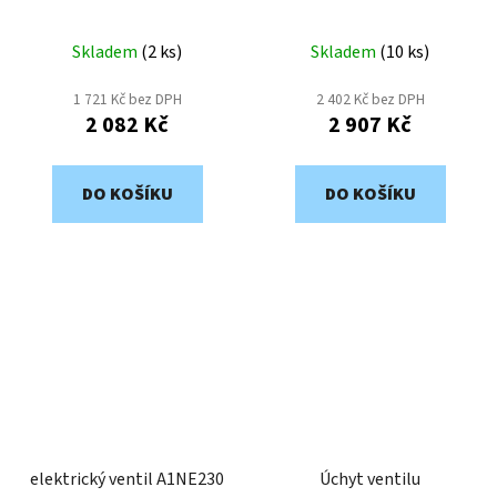
cívka/pružina, 1/4"
1/4"
Skladem
(
2 ks
)
Skladem
(
10 ks
)
1 721 Kč bez DPH
2 402 Kč bez DPH
2 082 Kč
2 907 Kč
DO KOŠÍKU
DO KOŠÍKU
elektrický ventil A1NE230
Úchyt ventilu