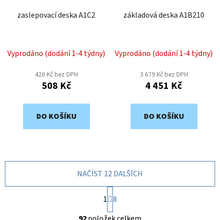
zaslepovací deska A1C2
základová deska A1B210
Vyprodáno (dodání 1-4 týdny)
Vyprodáno (dodání 1-4 týdny)
420 Kč bez DPH
3 679 Kč bez DPH
508 Kč
4 451 Kč
DO KOŠÍKU
DO KOŠÍKU
NAČÍST 12 DALŠÍCH
S
1
t
8
r
O
á
92
položek celkem