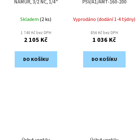
NAMUR, 3/2 NC, 1/4"
PSV/A1/AMT-160-200
Skladem
(
2 ks
)
Vyprodáno (dodání 1-4 týdny)
1 740 Kč bez DPH
856 Kč bez DPH
2 105 Kč
1 036 Kč
DO KOŠÍKU
DO KOŠÍKU
Úchyt ventilu
Úchyt ventilu