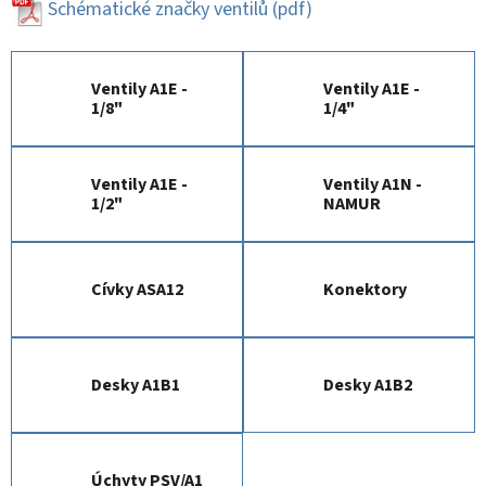
Schématické značky ventilů
(pdf)
Ventily A1E -
Ventily A1E -
1/8"
1/4"
Ventily A1E -
Ventily A1N -
1/2"
NAMUR
Cívky ASA12
Konektory
Desky A1B1
Desky A1B2
Úchyty PSV/A1