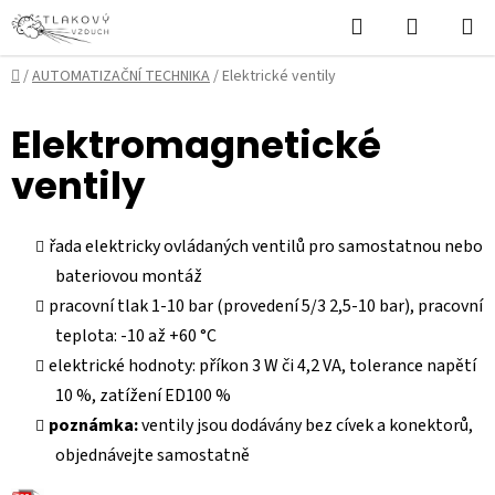
Přejít
Hledat
NÁKUPN
na
KOŠÍK
obsah
Domů
/
AUTOMATIZAČNÍ TECHNIKA
/
Elektrické ventily
Elektromagnetické
ventily
řada elektricky ovládaných ventilů pro samostatnou nebo
bateriovou montáž
pracovní tlak 1-10 bar (provedení 5/3 2,5-10 bar), pracovní
teplota: -10 až +60 °C
elektrické hodnoty: příkon 3 W či 4,2 VA, tolerance napětí
10 %, zatížení ED100 %
poznámka:
ventily jsou dodávány bez cívek a konektorů,
objednávejte samostatně