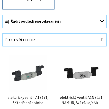
Ř
Řadit podle:
Nejprodávanější
a
z
e
OTEVŘÍT FILTR
n
í
V
p
ý
r
p
o
i
d
s
u
p
k
r
t
o
elektrický ventil A1E171,
elektrický ventil A1NE251
ů
5/3 střední poloha
NAMUR, 5/2 cívka/cívka,
d
odvětraná 1/8"
1/4"