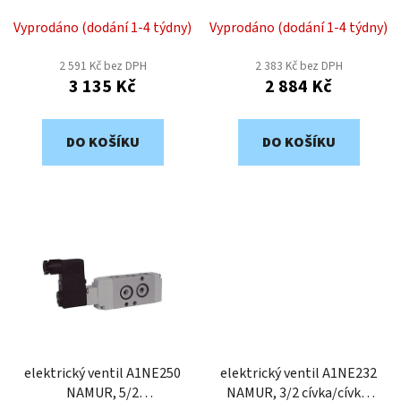
u
k
Vyprodáno (dodání 1-4 týdny)
Vyprodáno (dodání 1-4 týdny)
t
2 591 Kč bez DPH
2 383 Kč bez DPH
ů
3 135 Kč
2 884 Kč
DO KOŠÍKU
DO KOŠÍKU
elektrický ventil A1NE250
elektrický ventil A1NE232
NAMUR, 5/2
NAMUR, 3/2 cívka/cívka,