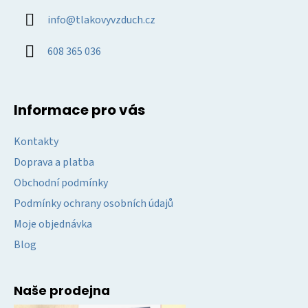
a
info
@
tlakovyvzduch.cz
t
í
608 365 036
Informace pro vás
Kontakty
Doprava a platba
Obchodní podmínky
Podmínky ochrany osobních údajů
Moje objednávka
Blog
Naše prodejna