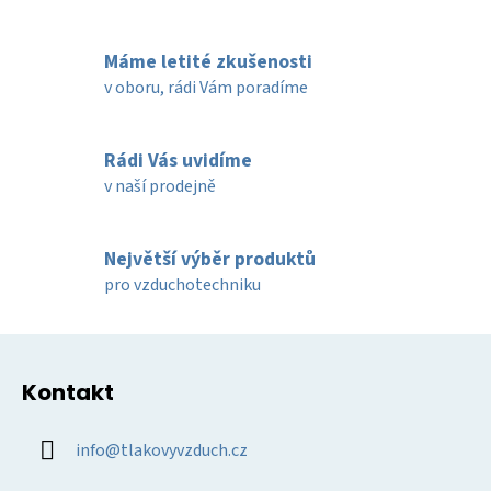
v
l
Máme letité zkušenosti
á
d
v oboru, rádi Vám poradíme
a
c
í
Rádi Vás uvidíme
p
v naší prodejně
r
v
k
Největší výběr produktů
y
pro vzduchotechniku
v
ý
Z
p
á
i
Kontakt
p
s
u
a
info
@
tlakovyvzduch.cz
t
í