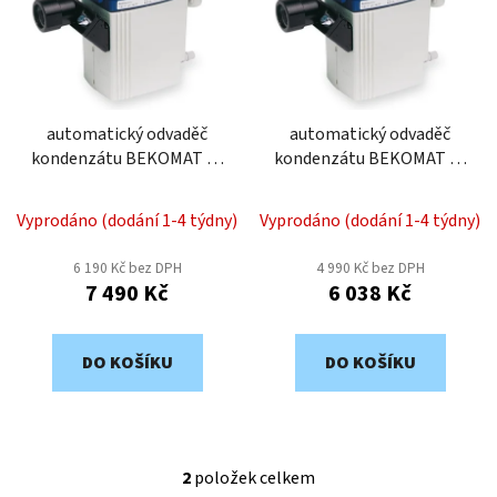
o
i
d
s
u
p
k
r
t
o
automatický odvaděč
automatický odvaděč
ů
kondenzátu BEKOMAT 32
kondenzátu BEKOMAT 31
d
2049053
2049049
u
k
Vyprodáno (dodání 1-4 týdny)
Vyprodáno (dodání 1-4 týdny)
t
6 190 Kč bez DPH
4 990 Kč bez DPH
ů
7 490 Kč
6 038 Kč
DO KOŠÍKU
DO KOŠÍKU
2
položek celkem
O