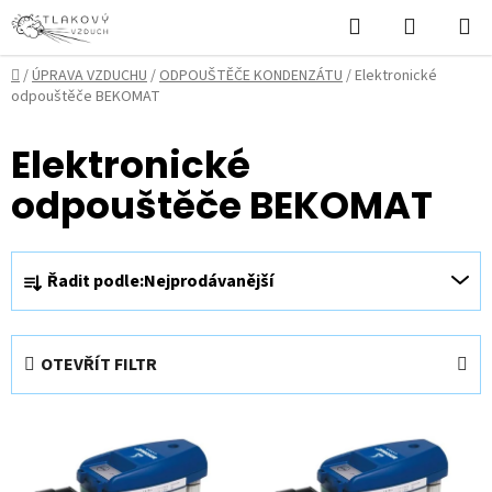
Přejít
Hledat
NÁKUPN
na
KOŠÍK
obsah
Domů
/
ÚPRAVA VZDUCHU
/
ODPOUŠTĚČE KONDENZÁTU
/
Elektronické
odpouštěče BEKOMAT
Elektronické
odpouštěče BEKOMAT
Ř
Řadit podle:
Nejprodávanější
a
z
e
OTEVŘÍT FILTR
n
í
V
p
ý
r
p