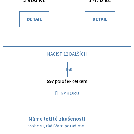
2 300 Kč
1 470 Kč
DETAIL
DETAIL
NAČÍST 12 DALŠÍCH
S
1
t
50
r
O
á
597
položek celkem
v
n
l
k
NAHORU
á
o
d
v
a
á
c
n
Máme letité zkušenosti
í
í
v oboru, rádi Vám poradíme
p