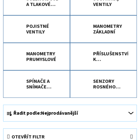
A TLAKOVÉ
VENTILY
VENTILY
POJISTNÉ
MANOMETRY
VENTILY
ZÁKLADNÍ
MANOMETRY
PŘÍSLUŠENSTVÍ
PRUMYSLOVÉ
K
MANOMETRŮM
SPÍNAČE A
SENZORY
SNÍMAČE
ROSNÉHO
TLAKU
BODU
Ř
Řadit podle:
Nejprodávanější
a
z
e
OTEVŘÍT FILTR