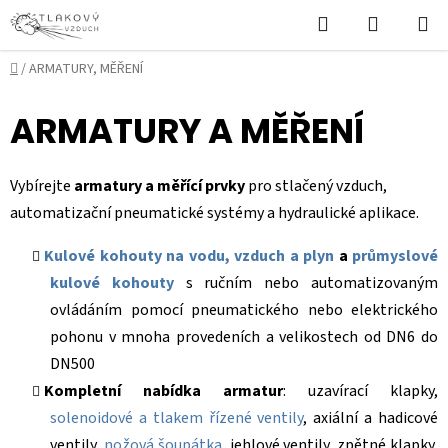
Přejít
Hledat
NÁKUPN
na
KOŠÍK
obsah
Domů
/
ARMATURY, MĚŘENÍ
ARMATURY A MĚŘENÍ
Vybírejte
armatury a měřící prvky
pro stlačený vzduch,
automatizační pneumatické systémy a hydraulické aplikace.
Kulové kohouty na vodu, vzduch a plyn
a
průmyslové
kulové kohouty
s ručním nebo automatizovaným
ovládáním pomocí pneumatického nebo elektrického
pohonu v mnoha provedeních a velikostech od DN6 do
DN500
Kompletní nabídka armatur
: uzavírací klapky,
solenoidové a tlakem řízené ventily
, axiální a hadicové
ventily,
nožová šoupátka
, jehlové ventily, zpětné klapky,