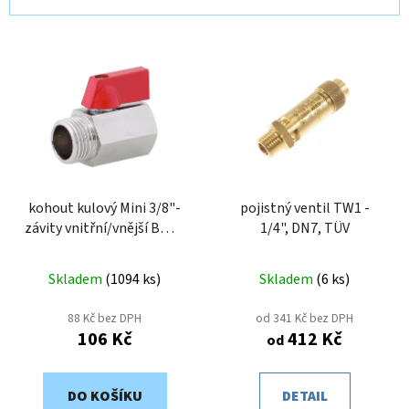
n
í
V
p
ý
r
p
o
i
d
s
u
p
k
r
t
o
kohout kulový Mini 3/8"-
pojistný ventil TW1 -
ů
závity vnitřní/vnější BMA-
1/4", DN7, TÜV
d
38 (ART6SM-38, BT1053-
u
38)
k
Skladem
(
1094 ks
)
Skladem
(
6 ks
)
t
88 Kč bez DPH
od 341 Kč bez DPH
ů
106 Kč
412 Kč
od
DO KOŠÍKU
DETAIL