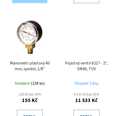
Manometr plastový 40
Pojistný ventil 6217 - 2“,
mm, spodní, 1/8"
DN40, TÜV
Skladem
(
234 ks
)
Obvykle 3 dny
128 Kč bez DPH
9 531 Kč bez DPH
155 Kč
11 533 Kč