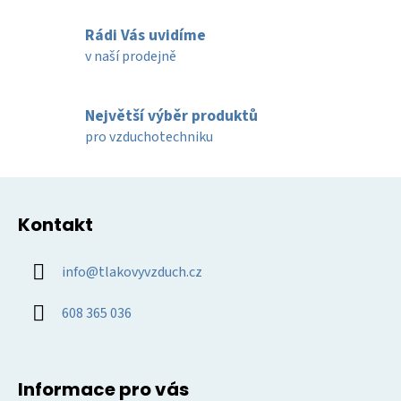
r
v
Rádi Vás uvidíme
k
v naší prodejně
y
v
ý
Největší výběr produktů
p
pro vzduchotechniku
i
s
u
Z
á
Kontakt
p
a
info
@
tlakovyvzduch.cz
t
í
608 365 036
Informace pro vás