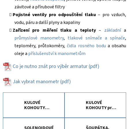
závitové a přírubové filtry
Pojistné ventily pro odpouštění tlaku
– pro vzduch,
vodu, páru a další plyny a kapaliny
Zařízení pro měření tlaku a teploty
–
základní
a
průmyslové manometry
,
tlakové snímače a spínače
,
teploměry, průtokoměry,
čidla rosného bodu
a obsahu
oleje a
příslušenství k manometrům
Co je nutno znát pro výběr armatur
(pdf)
Jak vybrat manometr
(pdf)
KULOVÉ
KULOVÉ
KOHOUTY
KOHOUTY pro
voda, vzduch,
průmysl
plyn
SOLENOIDOVÉ
ŠOUPÁTKA,