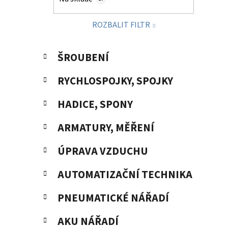
p
a
ROZBALIT FILTR
n
e
K
Přeskočit
l
ŠROUBENÍ
a
kategorie
t
RYCHLOSPOJKY, SPOJKY
e
g
HADICE, SPONY
o
r
ARMATURY, MĚŘENÍ
i
e
ÚPRAVA VZDUCHU
AUTOMATIZAČNÍ TECHNIKA
PNEUMATICKÉ NÁŘADÍ
AKU NÁŘADÍ