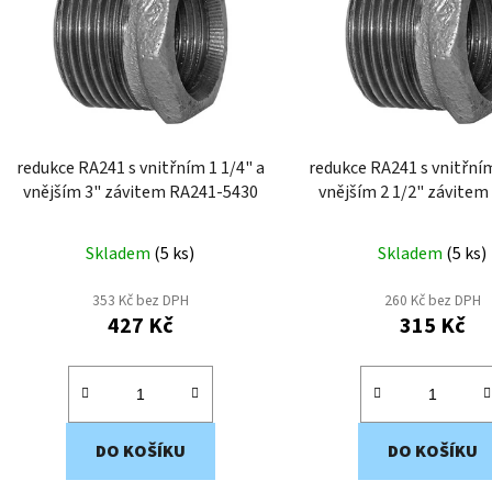
i
s
p
r
o
d
redukce RA241 s vnitřním 1 1/4" a
redukce RA241 s vnitřním
u
vnějším 3" závitem RA241-5430
vnějším 2 1/2" závitem RA241
k
5425
t
Skladem
(
5 ks
)
Skladem
(
5 ks
)
ů
353 Kč bez DPH
260 Kč bez DPH
427 Kč
315 Kč
DO KOŠÍKU
DO KOŠÍKU