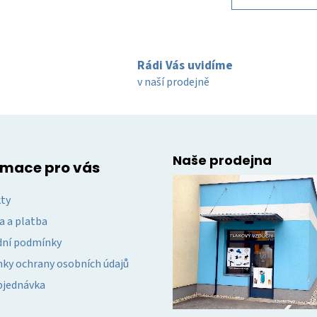
á
k
d
o
v
a
á
c
n
Rádi Vás uvidíme
í
í
v naší prodejně
p
r
v
k
y
Naše prodejna
v
rmace pro vás
ý
p
ty
i
a a platba
s
u
ní podmínky
ky ochrany osobních údajů
bjednávka