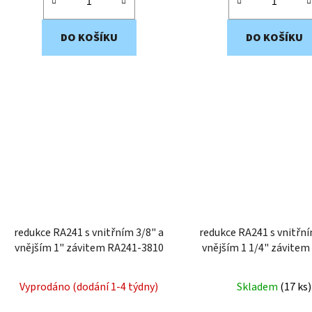
DO KOŠÍKU
DO KOŠÍKU
redukce RA241 s vnitřním 3/8" a
redukce RA241 s vnitřní
vnějším 1" závitem RA241-3810
vnějším 1 1/4" závitem RA241
3454
Vyprodáno (dodání 1-4 týdny)
Skladem
(
17 ks
)