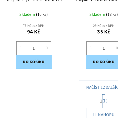
3415
Skladem
(
10 ks
)
Skladem
(
18 ks
)
78 Kč bez DPH
29 Kč bez DPH
94 Kč
35 Kč
DO KOŠÍKU
DO KOŠÍKU
NAČÍST 12 DALŠÍ
S
1
t
3
O
r
v
á
l
NAHORU
n