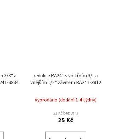
m 3/8" a
redukce RA241 s vnitřním 3/" a
3/4" závitem RA241-3834
vnějším 1/2" závitem RA241-3812
Vyprodáno (dodání 1-4 týdny)
21 Kč bez DPH
25 Kč