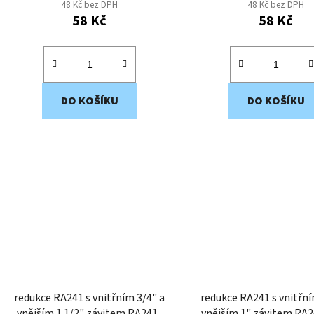
48 Kč bez DPH
48 Kč bez DPH
58 Kč
58 Kč
DO KOŠÍKU
DO KOŠÍKU
redukce RA241 s vnitřním 3/4" a
redukce RA241 s vnitřní
vnějším 1 1/2" závitem RA241-
vnějším 1"