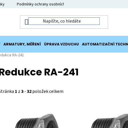
nky
Podmínky ochrany osobních údajů
Moje objednávka
Y
ARMATURY, MĚŘENÍ
ÚPRAVA VZDUCHU
AUTOMATIZAČNÍ TECHN
edukce RA-241
Redukce RA-241
Stránka
1
z
3
-
32
položek celkem
V
ý
p