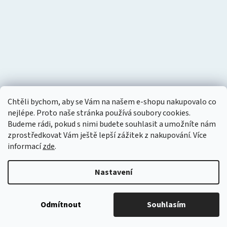
Chtěli bychom, aby se Vám na našem e-shopu nakupovalo co
nejlépe. Proto naše stránka používá soubory cookies.
Budeme rádi, pokud s nimi budete souhlasit a umožníte nám
zprostředkovat Vám ještě lepší zážitek z nakupování.
Více
informací
zde
.
Nastavení
Vytvořil Shoptet
Copyright 2026
Tlakový vzduch
. Všechna práva vyhrazena.
Odmítnout
Souhlasím
Upravit nastavení cookies
S láskou vyrobilo
Filipesmedia 🧡