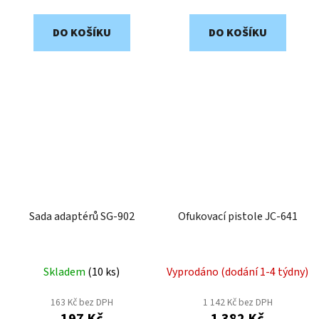
DO KOŠÍKU
DO KOŠÍKU
Sada adaptérů SG-902
Ofukovací pistole JC-641
Skladem
(
10 ks
)
Vyprodáno (dodání 1-4 týdny)
163 Kč bez DPH
1 142 Kč bez DPH
197 Kč
1 382 Kč