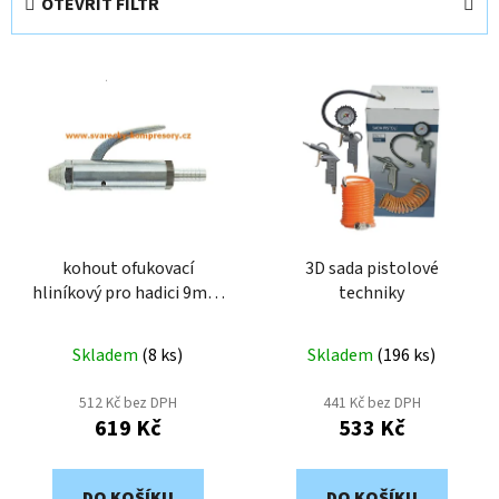
OTEVŘÍT FILTR
n
í
V
p
ý
r
p
o
i
d
s
u
p
k
r
t
o
kohout ofukovací
3D sada pistolové
ů
hliníkový pro hadici 9mm
techniky
d
AHL9
u
k
Skladem
(
8 ks
)
Skladem
(
196 ks
)
t
512 Kč bez DPH
441 Kč bez DPH
ů
619 Kč
533 Kč
DO KOŠÍKU
DO KOŠÍKU