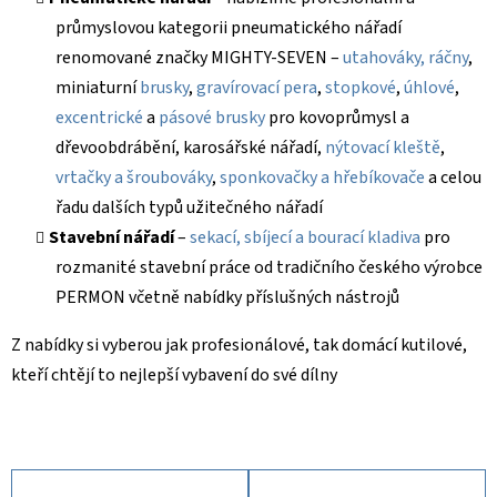
průmyslovou kategorii pneumatického nářadí
renomované značky MIGHTY-SEVEN –
utahováky, ráčny
,
miniaturní
brusky
,
gravírovací pera
,
stopkové
,
úhlové
,
excentrické
a
pásové brusky
pro kovoprůmysl a
dřevoobdrábění, karosářské nářadí,
nýtovací kleště
,
vrtačky a šroubováky
,
sponkovačky a hřebíkovače
a celou
řadu dalších typů užitečného nářadí
Stavební nářadí
–
sekací, sbíjecí a bourací kladiva
pro
rozmanité stavební práce od tradičního českého výrobce
PERMON včetně nabídky příslušných nástrojů
Z nabídky si vyberou jak profesionálové, tak domácí kutilové,
kteří chtějí to nejlepší vybavení do své dílny