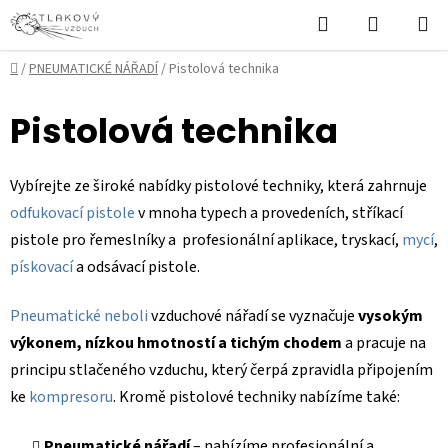
Přejít
Hledat
NÁKUPN
na
KOŠÍK
obsah
Domů
/
PNEUMATICKÉ NÁŘADÍ
/
Pistolová technika
Pistolová technika
Vybírejte ze široké nabídky pistolové techniky, která zahrnuje
odfukovací pistole
v mnoha typech a provedeních, stříkací
pistole pro řemeslníky a profesionální aplikace, tryskací,
mycí
,
pískovací
a odsávací pistole.
Pneumatické neboli
vzduchové nářadí se vyznačuje
vysokým
výkonem, nízkou hmotností a tichým chodem
a pracuje na
principu stlačeného vzduchu, který čerpá zpravidla připojením
ke
kompresoru
. Kromě pistolové techniky nabízíme také:
Pneumatické nářadí
– nabízíme profesionální a