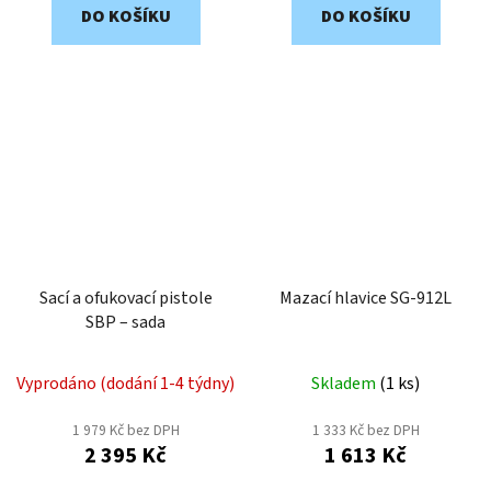
DO KOŠÍKU
DO KOŠÍKU
Sací a ofukovací pistole
Mazací hlavice SG-912L
SBP – sada
Vyprodáno (dodání 1-4 týdny)
Skladem
(
1 ks
)
1 979 Kč bez DPH
1 333 Kč bez DPH
2 395 Kč
1 613 Kč