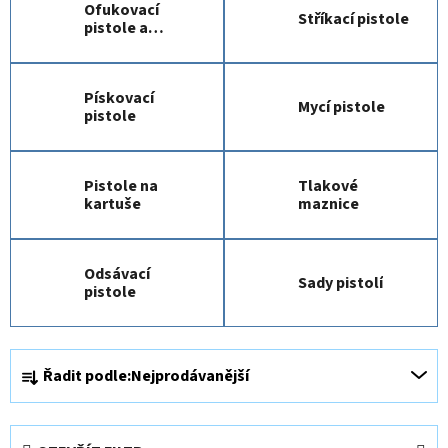
Ofukovací
Stříkací pistole
pistole a
kohouty
Pískovací
Mycí pistole
pistole
Pistole na
Tlakové
kartuše
maznice
Odsávací
Sady pistolí
pistole
Ř
Řadit podle:
Nejprodávanější
a
z
e