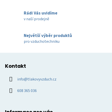
r
v
Rádi Vás uvidíme
k
v naší prodejně
y
v
ý
Největší výběr produktů
p
pro vzduchotechniku
i
s
u
Z
á
Kontakt
p
a
info
@
tlakovyvzduch.cz
t
í
608 365 036