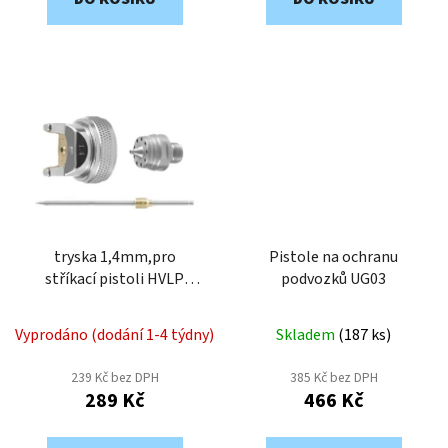
tryska 1,4mm,pro
Pistole na ochranu
stříkací pistoli HVLP
podvozků UG03
Proteco Standard 10.25-
914
Vyprodáno (dodání 1-4 týdny)
Skladem
(
187 ks
)
239 Kč bez DPH
385 Kč bez DPH
289 Kč
466 Kč