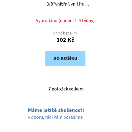
3/8"vnitřní, vnitřní
ART15-38
Vyprodáno (dodání 1-4 týdny)
84 Kč bez DPH
102 Kč
DO KOŠÍKU
7
položek celkem
O
v
l
Máme letité zkušenosti
á
d
v oboru, rádi Vám poradíme
a
c