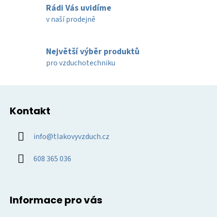
í
Rádi Vás uvidíme
p
v naší prodejně
r
v
k
Největší výběr produktů
y
pro vzduchotechniku
v
ý
Z
p
á
i
Kontakt
p
s
u
a
info
@
tlakovyvzduch.cz
t
í
608 365 036
Informace pro vás