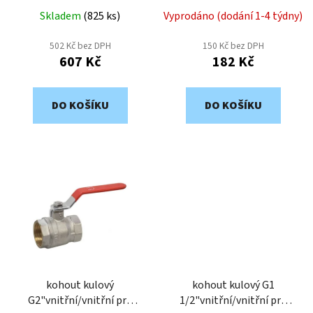
u
k
Skladem
(
825 ks
)
Vyprodáno (dodání 1-4 týdny)
t
502 Kč bez DPH
150 Kč bez DPH
ů
607 Kč
182 Kč
DO KOŠÍKU
DO KOŠÍKU
kohout kulový
kohout kulový G1
G2"vnitřní/vnitřní pro
1/2"vnitřní/vnitřní pro