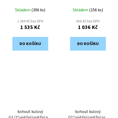
vodu BW-20
vodu BW-15
Skladem
(
306 ks
)
Skladem
(
156 ks
)
1 269 Kč bez DPH
856 Kč bez DPH
1 535 Kč
1 036 Kč
DO KOŠÍKU
DO KOŠÍKU
kohout kulový
kohout kulový
G1/2"vnitřní/vnitřní pro
G1"vnitřní/vnitřní pro