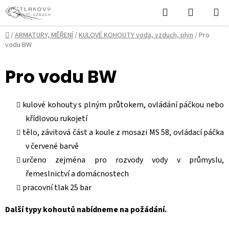
Přejít
Hledat
NÁKUPN
na
KOŠÍK
obsah
Domů
/
ARMATURY, MĚŘENÍ
/
KULOVÉ KOHOUTY voda, vzduch, plyn
/
Pro
vodu BW
Pro vodu BW
kulové kohouty s plným průtokem, ovládání páčkou nebo
křídlovou rukojetí
tělo, závitová část a koule z mosazi MS 58, ovládací páčka
v červené barvě
určeno zejména pro rozvody vody v průmyslu,
řemeslnictví a domácnostech
pracovní tlak 25 bar
Další typy kohoutů nabídneme na požádání.