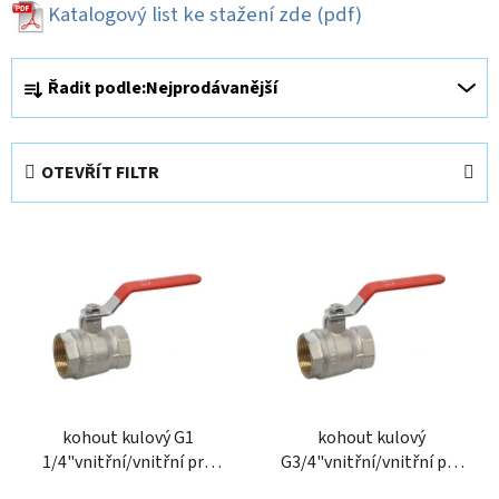
Katalogový list ke stažení zde
(pdf)
Ř
Řadit podle:
Nejprodávanější
a
z
e
OTEVŘÍT FILTR
n
í
V
p
ý
r
p
o
i
d
s
u
p
k
r
t
o
kohout kulový G1
kohout kulový
ů
1/4"vnitřní/vnitřní pro
G3/4"vnitřní/vnitřní pro
d
vodu BW-54
vodu BW-34