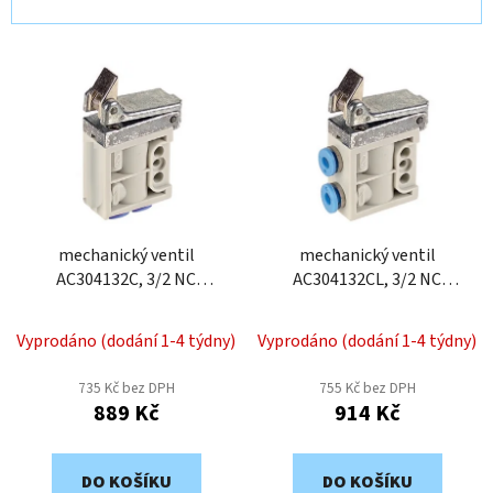
n
í
V
p
ý
r
p
o
i
d
s
u
p
k
r
t
o
mechanický ventil
mechanický ventil
ů
AC304132C, 3/2 NC
AC304132CL, 3/2 NC
d
sklopná kladka, 4 mm
sklopná kladka, 4 mm
u
k
Vyprodáno (dodání 1-4 týdny)
Vyprodáno (dodání 1-4 týdny)
t
735 Kč bez DPH
755 Kč bez DPH
ů
889 Kč
914 Kč
DO KOŠÍKU
DO KOŠÍKU