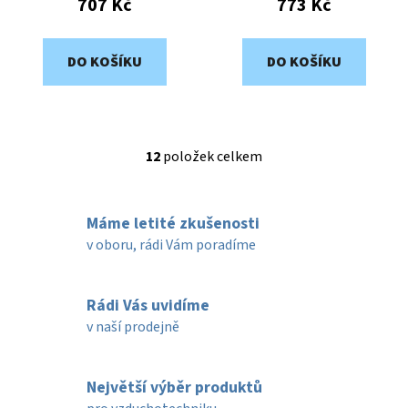
707 Kč
773 Kč
DO KOŠÍKU
DO KOŠÍKU
12
položek celkem
O
v
l
Máme letité zkušenosti
á
d
v oboru, rádi Vám poradíme
a
c
í
Rádi Vás uvidíme
p
v naší prodejně
r
v
k
Největší výběr produktů
y