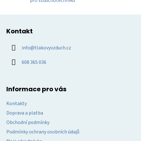
pro vzduchotechniku
v
ý
Z
p
á
i
Kontakt
p
s
u
a
info
@
tlakovyvzduch.cz
t
í
608 365 036
Informace pro vás
Kontakty
Doprava a platba
Obchodní podmínky
Podmínky ochrany osobních údajů