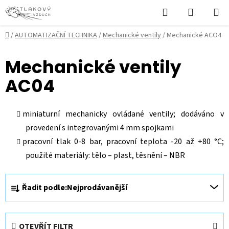
Přejít
Hledat
NÁKUPN
na
KOŠÍK
obsah
Domů
/
AUTOMATIZAČNÍ TECHNIKA
/
Mechanické ventily
/
Mechanické ACO4
Mechanické ventily
AC04
miniaturní mechanicky ovládané ventily; dodáváno v
provedení s integrovanými 4 mm spojkami
pracovní tlak 0-8 bar, pracovní teplota -20 až +80 °C;
použité materiály: tělo – plast, těsnění – NBR
Ř
Řadit podle:
Nejprodávanější
a
z
e
OTEVŘÍT FILTR