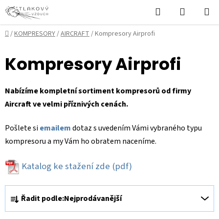
Přejít
Hledat
NÁKUPN
na
KOŠÍK
obsah
Domů
/
KOMPRESORY
/
AIRCRAFT
/
Kompresory Airprofi
Kompresory Airprofi
Nabízíme kompletní sortiment kompresorů od firmy
Aircraft ve velmi příznivých cenách.
Pošlete si
emailem
dotaz s uvedením Vámi vybraného typu
kompresoru a my Vám ho obratem naceníme.
Katalog ke stažení zde
(pdf)
Ř
Řadit podle:
Nejprodávanější
a
z