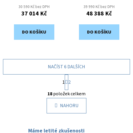
30 590 Kč bez DPH
39 990 Kč bez DPH
37 014 Kč
48 388 Kč
DO KOŠÍKU
DO KOŠÍKU
NAČÍST 6 DALŠÍCH
S
1
t
2
r
O
á
18
položek celkem
v
n
l
k
NAHORU
á
o
d
v
a
á
c
n
Máme letité zkušenosti