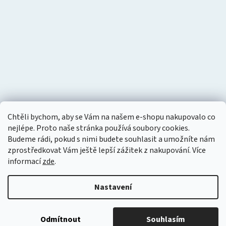
Chtěli bychom, aby se Vám na našem e-shopu nakupovalo co
nejlépe. Proto naše stránka používá soubory cookies.
Budeme rádi, pokud s nimi budete souhlasit a umožníte nám
zprostředkovat Vám ještě lepší zážitek z nakupování.
Více
informací
zde
.
Nastavení
Vytvořil Shoptet
Copyright 2026
Tlakový vzduch
. Všechna práva vyhrazena.
Odmítnout
Souhlasím
Upravit nastavení cookies