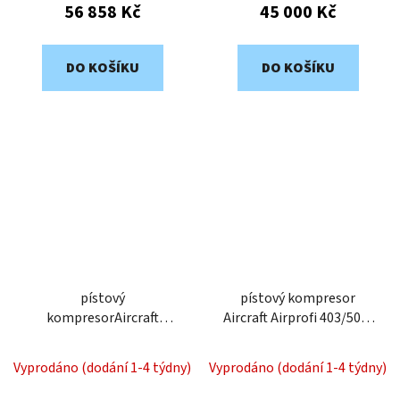
56 858 Kč
45 000 Kč
DO KOŠÍKU
DO KOŠÍKU
pístový
pístový kompresor
kompresorAircraft
Aircraft Airprofi 403/50 P
Airprofi 503/50 P
2018430.2
2018530.2
Vyprodáno (dodání 1-4 týdny)
Vyprodáno (dodání 1-4 týdny)