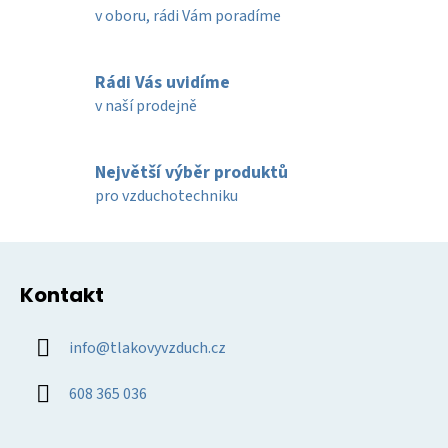
í
í
v oboru, rádi Vám poradíme
p
r
v
Rádi Vás uvidíme
k
v naší prodejně
y
v
ý
Největší výběr produktů
p
pro vzduchotechniku
i
s
u
Z
á
Kontakt
p
a
info
@
tlakovyvzduch.cz
t
í
608 365 036