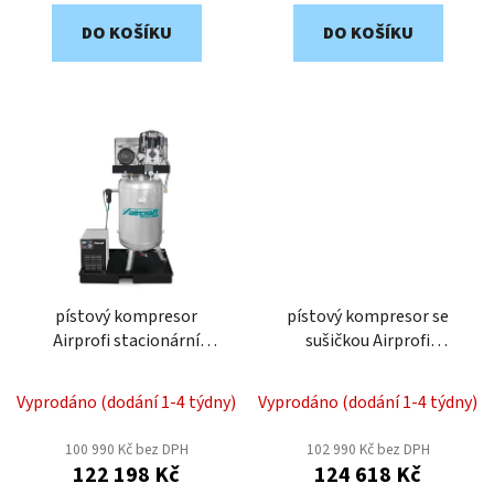
DO KOŠÍKU
DO KOŠÍKU
pístový kompresor
pístový kompresor se
Airprofi stacionární
sušičkou Airprofi
853/270/10 VK 2024812K
703/270/10 VKK
2024712KK
Vyprodáno (dodání 1-4 týdny)
Vyprodáno (dodání 1-4 týdny)
100 990 Kč bez DPH
102 990 Kč bez DPH
122 198 Kč
124 618 Kč