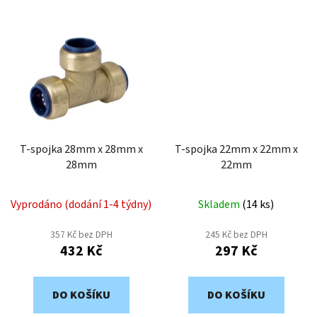
T-spojka 28mm x 28mm x
T-spojka 22mm x 22mm x
28mm
22mm
Vyprodáno (dodání 1-4 týdny)
Skladem
(
14 ks
)
357 Kč bez DPH
245 Kč bez DPH
432 Kč
297 Kč
DO KOŠÍKU
DO KOŠÍKU