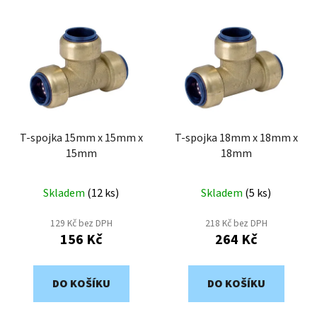
V
p
ý
r
p
o
i
d
s
u
p
k
r
t
o
T-spojka 15mm x 15mm x
T-spojka 18mm x 18mm x
ů
15mm
18mm
d
u
k
Skladem
(
12 ks
)
Skladem
(
5 ks
)
t
129 Kč bez DPH
218 Kč bez DPH
ů
156 Kč
264 Kč
DO KOŠÍKU
DO KOŠÍKU