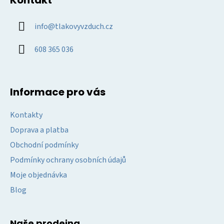
p
s
u
a
info
@
tlakovyvzduch.cz
t
í
608 365 036
Informace pro vás
Kontakty
Doprava a platba
Obchodní podmínky
Podmínky ochrany osobních údajů
Moje objednávka
Blog
Naše prodejna