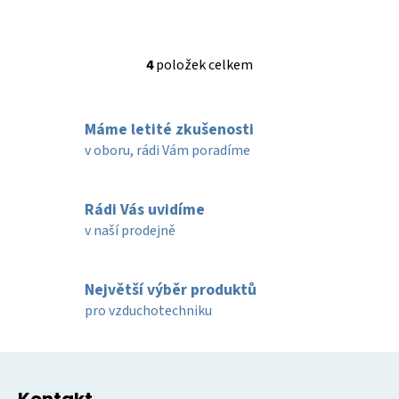
4
položek celkem
O
v
l
Máme letité zkušenosti
á
d
v oboru, rádi Vám poradíme
a
c
í
Rádi Vás uvidíme
p
v naší prodejně
r
v
k
Největší výběr produktů
y
pro vzduchotechniku
v
ý
Z
p
á
i
Kontakt