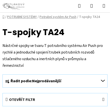
Přejít
Hledat
NÁKUPN
na
KOŠÍK
obsah
Domů
/
POTRUBNÍ SYSTÉMY
/
Potrubní systém Air Push
/
T-spojky TA24
T-spojky TA24
Nástrčné spojky ve tvaru T potrubního systému Air Push pro
rychlé a jednoduché spojení trubek potrubních rozvodů
stlačeného vzduchu a inertních plynů v průmyslu a
řemeslnictví
Ř
Řadit podle:
Nejprodávanější
a
z
e
OTEVŘÍT FILTR
n
í