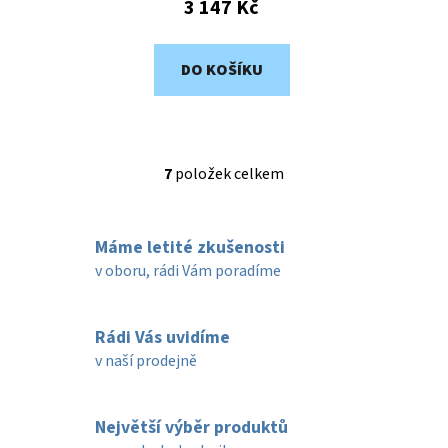
3 147 Kč
DO KOŠÍKU
7
položek celkem
O
v
l
Máme letité zkušenosti
á
d
v oboru, rádi Vám poradíme
a
c
í
Rádi Vás uvidíme
p
v naší prodejně
r
v
k
Největší výběr produktů