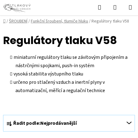
Přejít
Hledat
NÁKUPN
na
KOŠÍK
obsah
Domů
/
ŠROUBENÍ
/
Funkční šroubení, tlumiče hluku
/
Regulátory tlaku V58
Regulátory tlaku V58
miniaturní regulátory tlaku se závitovým připojením a
nástrčnými spojkami, push-in systém
vysoká stabilita výstupního tlaku
určeno pro stlačený vzduch a inertní plyny v
automatizační, měřící a regulační technice
Ř
Řadit podle:
Nejprodávanější
a
z