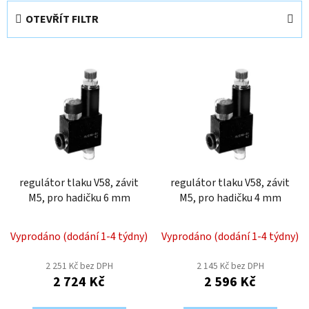
e
OTEVŘÍT FILTR
n
í
V
p
ý
r
p
o
i
d
s
u
p
k
r
t
o
regulátor tlaku V58, závit
regulátor tlaku V58, závit
ů
M5, pro hadičku 6 mm
M5, pro hadičku 4 mm
d
u
k
Vyprodáno (dodání 1-4 týdny)
Vyprodáno (dodání 1-4 týdny)
t
2 251 Kč bez DPH
2 145 Kč bez DPH
ů
2 724 Kč
2 596 Kč