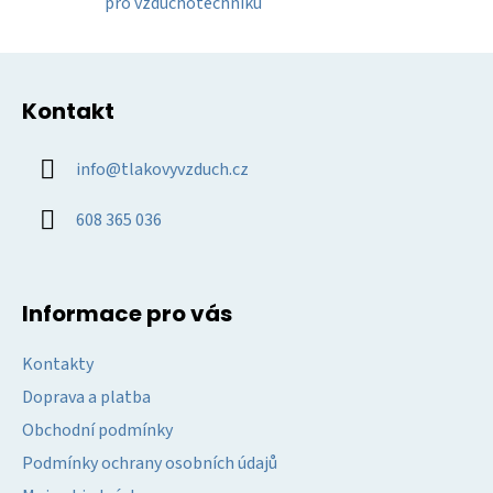
y
pro vzduchotechniku
v
ý
Z
p
á
i
Kontakt
p
s
u
a
info
@
tlakovyvzduch.cz
t
í
608 365 036
Informace pro vás
Kontakty
Doprava a platba
Obchodní podmínky
Podmínky ochrany osobních údajů