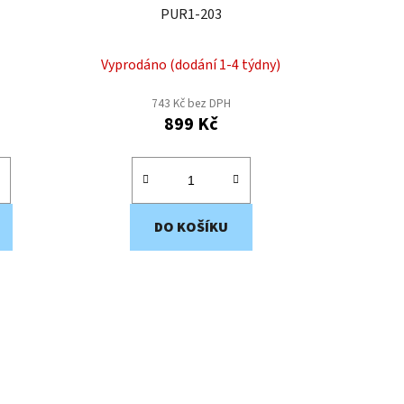
t
PUR1-203
ů
Vyprodáno (dodání 1-4 týdny)
743 Kč bez DPH
899 Kč
DO KOŠÍKU