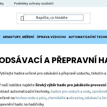
nky
Podmínky ochrany osobních údajů
Moje objednávka
Y
ARMATURY, MĚŘENÍ
ÚPRAVA VZDUCHU
AUTOMATIZAČNÍ TECHN
ODSÁVACÍ A PŘEPRAVNÍ H
Vybírejte hadice určené pro odsávání a přepravě vzduchu, tekutin a
V naší nabídce najdete
široký výběr hadic pro jakákoliv provozn
oblast automatizační techniky,
hadice pro vzduch a vodu
,
spirálové
určené na
horkou vodu a páru
,
chemikálie
a
abraziva
,
odsávací a če
upevnění hadic na hadičníky.