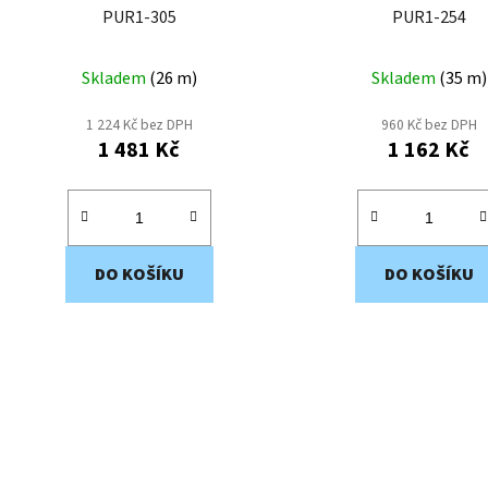
u
PUR1-305
PUR1-254
k
t
Skladem
(
26 m
)
Skladem
(
35 m
)
ů
1 224 Kč bez DPH
960 Kč bez DPH
1 481 Kč
1 162 Kč
DO KOŠÍKU
DO KOŠÍKU