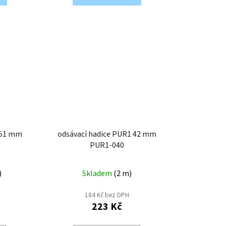
 51 mm
odsávací hadice PUR1 42 mm
PUR1-040
)
Skladem
(
2 m
)
184 Kč bez DPH
223 Kč