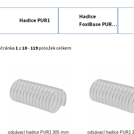
Hadice
Hadice PUR1
FoxiBase PUR
SL-SE
Stránka
1
z
10
-
119
položek celkem
V
ý
p
i
s
p
r
o
d
odsávací hadice PUR1 305 mm
odsávací hadice PUR1