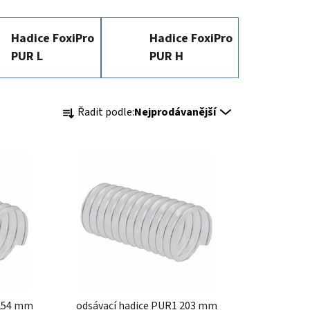
Hadice FoxiPro
Hadice FoxiPro
PUR L
PUR H
Ř
Řadit podle:
Nejprodávanější
a
z
e
n
í
p
r
o
d
u
k
 254 mm
odsávací hadice PUR1 203 mm