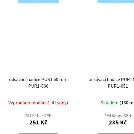
odsávací hadice PUR1 60 mm
odsávací hadice PUR1
PUR1-060
PUR1-051
Vyprodáno (dodání 1-4 týdny)
Skladem
(
160 m
207 Kč bez DPH
194 Kč bez DPH
251 Kč
235 Kč