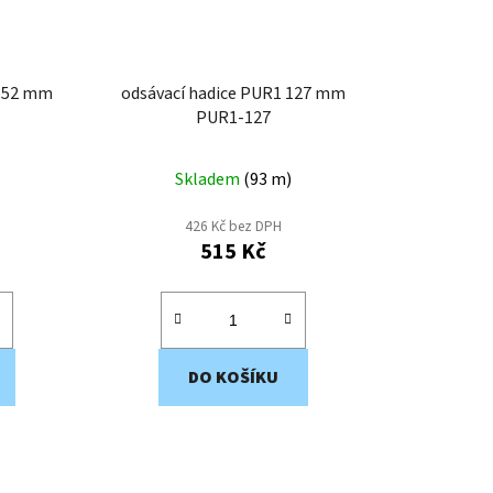
 152 mm
odsávací hadice PUR1 127 mm
PUR1-127
Skladem
(
93 m
)
426 Kč bez DPH
515 Kč
DO KOŠÍKU