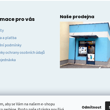
v
k
y
Naše prodejna
v
rmace pro vás
ý
p
ty
i
a a platba
s
u
ní podmínky
ky ochrany osobních údajů
bjednávka
om, aby se Vám na našem e-shopu
Odmítnout
o nejlépe. Proto naše stránka používá