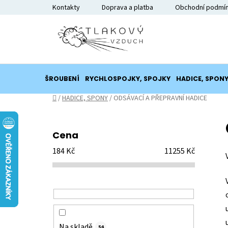
Přejít
Kontakty
Doprava a platba
Obchodní podmí
na
obsah
ŠROUBENÍ
RYCHLOSPOJKY, SPOJKY
HADICE, SPON
Domů
/
HADICE, SPONY
/
ODSÁVACÍ A PŘEPRAVNÍ HADICE
P
o
Cena
s
184
Kč
11255
Kč
t
r
a
n
n
í
Na skladě
54