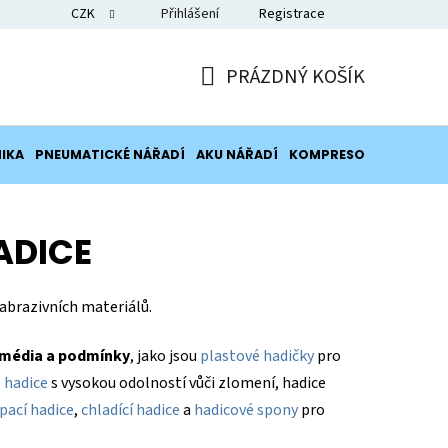
CZK
Přihlášení
Registrace
Blog
PRÁZDNÝ KOŠÍK
NÁKUPNÍ
KOŠÍK
IKA
PNEUMATICKÉ NÁŘADÍ
AKU NÁŘADÍ
KOMPRESORY
POTRUB
ADICE
 abrazivních materiálů.
í média a podmínky
, jako jsou
plastové hadičky
pro
 hadice
s vysokou odolností vůči zlomení, hadice
rpací hadice
,
chladící hadice
a
hadicové spony
pro