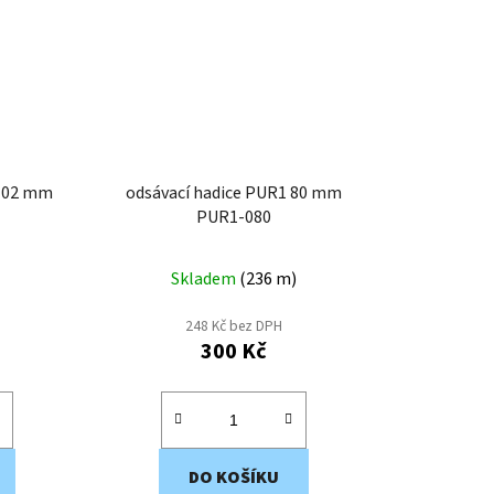
 102 mm
odsávací hadice PUR1 80 mm
PUR1-080
Skladem
(
236 m
)
248 Kč bez DPH
300 Kč
DO KOŠÍKU