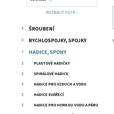
p
a
ROZBALIT FILTR
n
e
K
Přeskočit
l
ŠROUBENÍ
a
kategorie
t
RYCHLOSPOJKY, SPOJKY
e
g
HADICE, SPONY
o
r
PLASTOVÉ HADIČKY
i
e
SPIRÁLOVÉ HADICE
HADICE PRO VZDUCH A VODU
HADICE SVÁŘECÍ
HADICE PRO HORKOU VODU A PÁRU