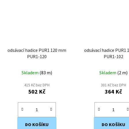
odsávací hadice PUR1 120 mm
odsávací hadice PUR1
PUR1-120
PUR1-102
Skladem
(
83 m
)
Skladem
(
2 m
)
415 Kč bez DPH
301 Kč bez DPH
502 Kč
364 Kč
DO KOŠÍKU
DO KOŠÍKU