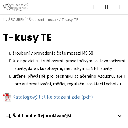
Přejít
Hledat
NÁKUPN
na
KOŠÍK
obsah
Domů
/
ŠROUBENÍ
/
Šroubení - mosaz
/
T-kusy TE
T-kusy TE
šroubení v provedení s čisté mosazi MS 58
k dispozici s trubkovými pravotočivými a levotočivými
závity, dále s kuželovými, metrickými a NPT závity
určené převážně pro techniku stlačeného vzduchu, ale i
pro automatizační, měřící, regulační a svářecí techniku
Katalogový list ke stažení zde
(pdf)
Ř
Řadit podle:
Nejprodávanější
a
z