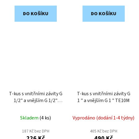
DO KOŠÍKU
DO KOŠÍKU
T-kus s vnitřními závity G
T-kus s vnitřními závity G
1/2" a vnějším G 1/2"
1 " a vnějším G 1 " TE10M
TE12M
Skladem
(
4 ks
)
Vyprodáno (dodání 1-4 týdny)
187 Kč bez DPH
405 Kč bez DPH
226 Kč
490 Kč