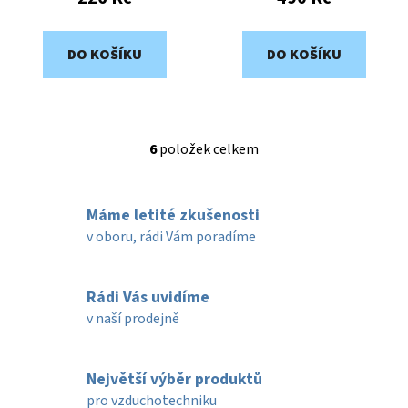
DO KOŠÍKU
DO KOŠÍKU
6
položek celkem
O
v
l
Máme letité zkušenosti
á
d
v oboru, rádi Vám poradíme
a
c
í
Rádi Vás uvidíme
p
v naší prodejně
r
v
k
Největší výběr produktů
y
pro vzduchotechniku