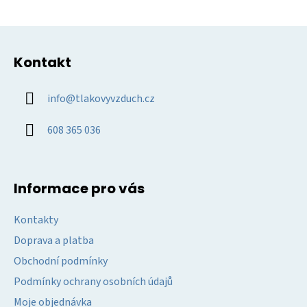
v
ý
Z
p
á
i
Kontakt
p
s
u
a
info
@
tlakovyvzduch.cz
t
í
608 365 036
Informace pro vás
Kontakty
Doprava a platba
Obchodní podmínky
Podmínky ochrany osobních údajů
Moje objednávka