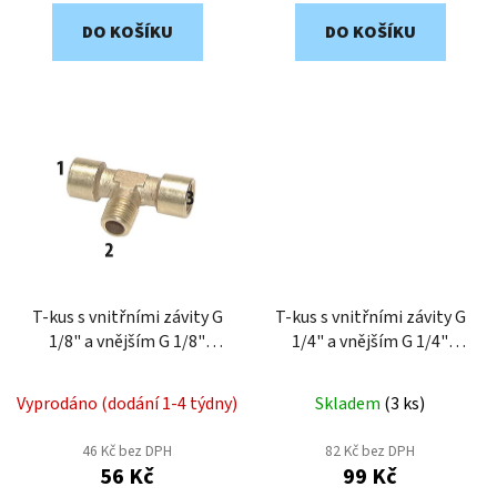
DO KOŠÍKU
DO KOŠÍKU
T-kus s vnitřními závity G
T-kus s vnitřními závity G
1/8" a vnějším G 1/8"
1/4" a vnějším G 1/4"
TE18M
TE14M
Vyprodáno (dodání 1-4 týdny)
Skladem
(
3 ks
)
46 Kč bez DPH
82 Kč bez DPH
56 Kč
99 Kč