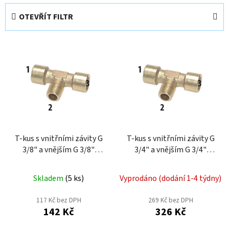
e
OTEVŘÍT FILTR
n
í
V
p
ý
r
p
o
i
d
s
u
p
k
r
t
o
T-kus s vnitřními závity G
T-kus s vnitřními závity G
ů
3/8" a vnějším G 3/8"
3/4" a vnějším G 3/4"
d
TE38M
TE12M
u
k
Skladem
(
5 ks
)
Vyprodáno (dodání 1-4 týdny)
t
117 Kč bez DPH
269 Kč bez DPH
ů
142 Kč
326 Kč