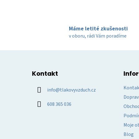
Máme letité zkušenosti
v oboru, rádi Vám poradíme
Z
á
Kontakt
Info
p
a
Kontak
info
@
tlakovyvzduch.cz
t
Doprav
í
608 365 036
Obchod
Podmín
Moje o
Blog