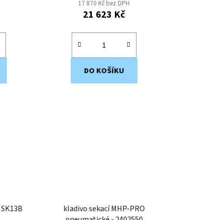
17 870 Kč bez DPH
21 623 Kč
DO KOŠÍKU
n SK13B
kladivo sekací MHP-PRO
pneumatické - 2402550