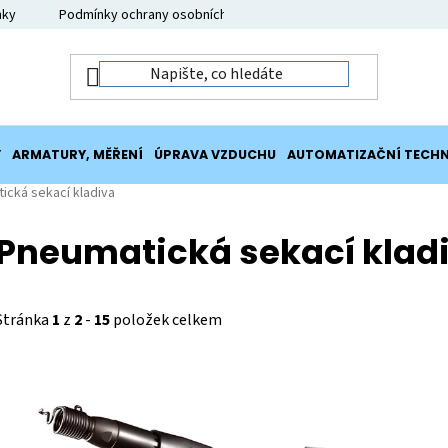
nky
Podmínky ochrany osobních údajů
Moje objednávka
Y
ARMATURY, MĚŘENÍ
ÚPRAVA VZDUCHU
AUTOMATIZAČNÍ TECHN
ická sekací kladiva
Pneumatická sekací klad
Stránka
1
z
2
-
15
položek celkem
V
ý
p