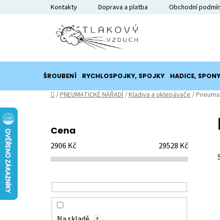
Přejít
Kontakty
Doprava a platba
Obchodní podmí
na
obsah
ŠROUBENÍ
RYCHLOSPOJKY, SPOJKY
HADICE, SPON
Domů
/
PNEUMATICKÉ NÁŘADÍ
/
Kladiva a oklepávače
/
Pneumat
P
o
Cena
s
2906
Kč
29528
Kč
t
r
a
n
n
í
Na skladě
7