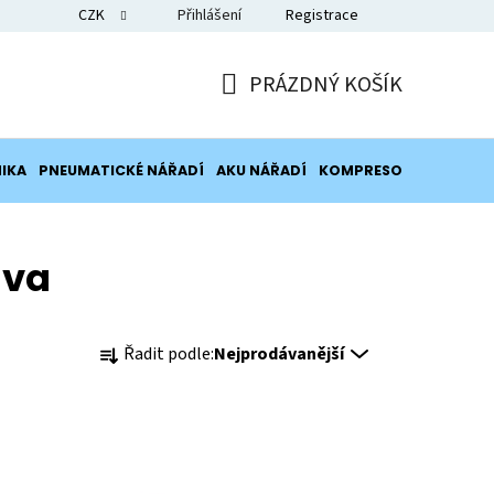
CZK
Přihlášení
Registrace
Blog
PRÁZDNÝ KOŠÍK
NÁKUPNÍ
KOŠÍK
IKA
PNEUMATICKÉ NÁŘADÍ
AKU NÁŘADÍ
KOMPRESORY
POTRUB
iva
Ř
Řadit podle:
Nejprodávanější
a
z
e
n
í