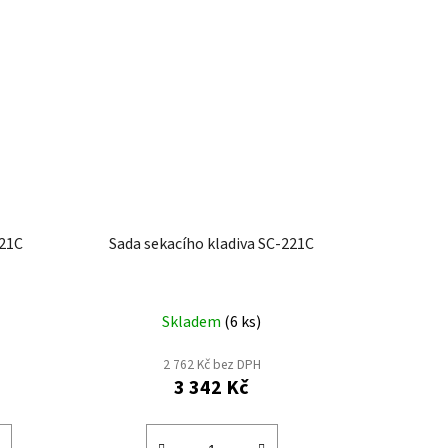
221C
Sada sekacího kladiva SC-221C
Skladem
(
6 ks
)
2 762 Kč bez DPH
3 342 Kč