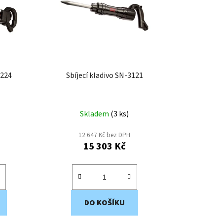
p
r
o
d
u
k
3224
Sbíjecí kladivo SN-3121
t
ů
Skladem
(
3 ks
)
12 647 Kč bez DPH
15 303 Kč
DO KOŠÍKU