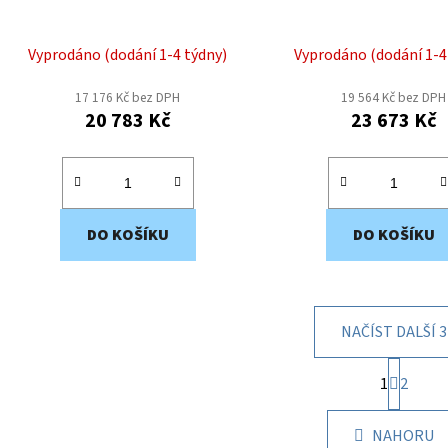
Vyprodáno (dodání 1-4 týdny)
Vyprodáno (dodání 1-4
17 176 Kč bez DPH
19 564 Kč bez DPH
20 783 Kč
23 673 Kč
DO KOŠÍKU
DO KOŠÍKU
NAČÍST DALŠÍ 3
S
1
t
2
O
r
v
á
l
NAHORU
n