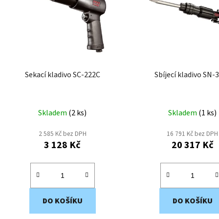
i
s
p
r
o
d
Sekací kladivo SC-222C
Sbíjecí kladivo SN-
u
k
t
Skladem
(
2 ks
)
Skladem
(
1 ks
)
ů
2 585 Kč bez DPH
16 791 Kč bez DPH
3 128 Kč
20 317 Kč
DO KOŠÍKU
DO KOŠÍKU