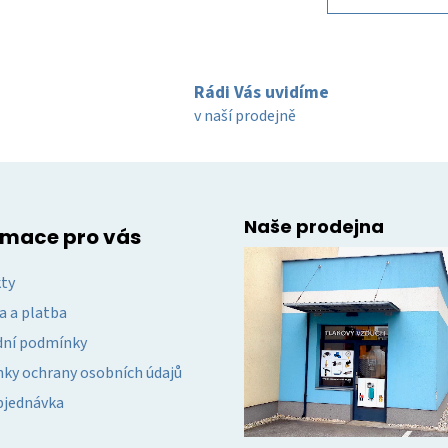
á
k
d
o
v
a
á
c
n
Rádi Vás uvidíme
í
í
v naší prodejně
p
r
v
k
y
Naše prodejna
v
rmace pro vás
ý
p
ty
i
a a platba
s
u
ní podmínky
ky ochrany osobních údajů
bjednávka