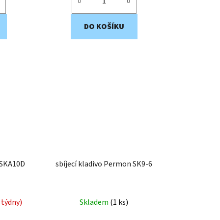
DO KOŠÍKU
n SKA10D
sbíjecí kladivo Permon SK9-6
 týdny)
Skladem
(
1 ks
)