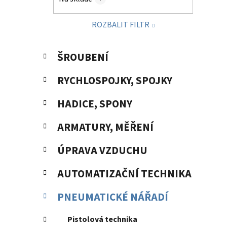
p
a
ROZBALIT FILTR
n
e
K
Přeskočit
l
ŠROUBENÍ
a
kategorie
t
RYCHLOSPOJKY, SPOJKY
e
g
HADICE, SPONY
o
r
ARMATURY, MĚŘENÍ
i
e
ÚPRAVA VZDUCHU
AUTOMATIZAČNÍ TECHNIKA
PNEUMATICKÉ NÁŘADÍ
Pistolová technika