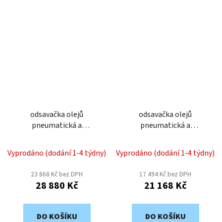
odsavačka olejů
odsavačka olejů
pneumatická a
pneumatická a
vypouštěčka RAASM
vypouštěčka RAASM
44091
44090
Vyprodáno (dodání 1-4 týdny)
Vyprodáno (dodání 1-4 týdny)
23 868 Kč bez DPH
17 494 Kč bez DPH
28 880 Kč
21 168 Kč
DO KOŠÍKU
DO KOŠÍKU