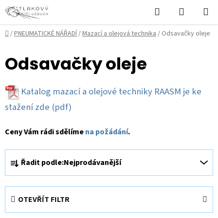
Přejít
Hledat
NÁKUPN
na
KOŠÍK
obsah
Domů
/
PNEUMATICKÉ NÁŘADÍ
/
Mazací a olejová technika
/
Odsavačky oleje
Odsavačky oleje
Katalog mazací a olejové techniky RAASM je ke
stažení zde
(pdf)
Ceny Vám rádi sdělíme
na požádání
.
Ř
Řadit podle:
Nejprodávanější
a
z
e
OTEVŘÍT FILTR
n