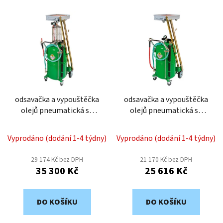
í
V
p
ý
r
p
o
i
d
s
u
p
k
r
t
o
odsavačka a vypouštěčka
odsavačka a vypouštěčka
ů
olejů pneumatická se
olejů pneumatická se
d
sklopnou sběrnou
sklopnou sběrnou
u
vaničkou RAASM 46116
vaničkou RAASM 46115
k
Vyprodáno (dodání 1-4 týdny)
Vyprodáno (dodání 1-4 týdny)
t
29 174 Kč bez DPH
21 170 Kč bez DPH
ů
35 300 Kč
25 616 Kč
DO KOŠÍKU
DO KOŠÍKU