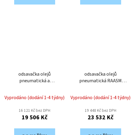
odsavačka olejů
odsavačka olejů
pneumatická a
pneumatická RAASM
vypouštěčka RAASM
43091
44060
Vyprodáno (dodání 1-4 týdny)
Vyprodáno (dodání 1-4 týdny)
16 121 Kč bez DPH
19 448 Kč bez DPH
19 506 Kč
23 532 Kč