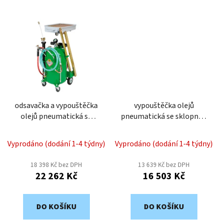
odsavačka a vypouštěčka
vypouštěčka olejů
olejů pneumatická se
pneumatická se sklopnou
sklopnou sběrnou
sběrnou vaničkou RAASM
vaničkou RAASM 46065
46064
Vyprodáno (dodání 1-4 týdny)
Vyprodáno (dodání 1-4 týdny)
18 398 Kč bez DPH
13 639 Kč bez DPH
22 262 Kč
16 503 Kč
DO KOŠÍKU
DO KOŠÍKU