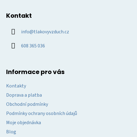
Z
p
á
i
Kontakt
p
s
u
a
info
@
tlakovyvzduch.cz
t
í
608 365 036
Informace pro vás
Kontakty
Doprava a platba
Obchodní podmínky
Podmínky ochrany osobních údajů
Moje objednávka
Blog