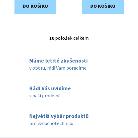
DO KOŠÍKU
DO KOŠÍKU
10
položek celkem
O
v
l
Máme letité zkušenosti
á
d
v oboru, rádi Vám poradíme
a
c
í
Rádi Vás uvidíme
p
v naší prodejně
r
v
k
Největší výběr produktů
y
pro vzduchotechniku
v
ý