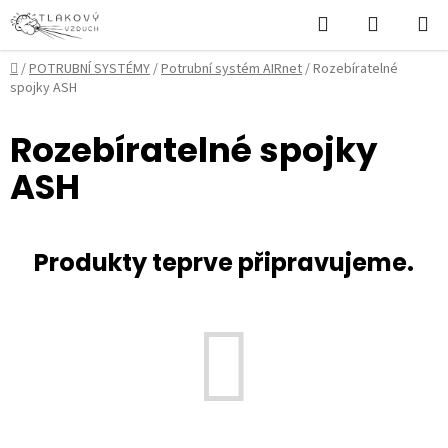
Přejít
Hledat
NÁKUPN
na
KOŠÍK
obsah
Domů
/
POTRUBNÍ SYSTÉMY
/
Potrubní systém AIRnet
/
Rozebíratelné
spojky ASH
Rozebíratelné spojky
ASH
Produkty teprve připravujeme.