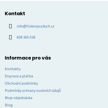
Z
á
Kontakt
p
a
info
@
tlakovyvzduch.cz
t
í
608 365 036
Informace pro vás
Kontakty
Doprava a platba
Obchodní podmínky
Podmínky ochrany osobních údajů
Moje objednávka
Blog