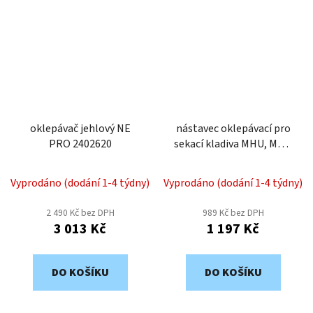
oklepávač jehlový NE
nástavec oklepávací pro
PRO 2402620
sekací kladiva MHU, MHB
PRO a MHV PRO 2402600
Vyprodáno (dodání 1-4 týdny)
Vyprodáno (dodání 1-4 týdny)
2 490 Kč bez DPH
989 Kč bez DPH
3 013 Kč
1 197 Kč
DO KOŠÍKU
DO KOŠÍKU