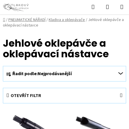
Přejít
Hledat
NÁKUPN
na
KOŠÍK
obsah
Domů
/
PNEUMATICKÉ NÁŘADÍ
/
Kladiva a oklepávače
/
Jehlové oklepávče a
oklepávací nástavce
Jehlové oklepávče a
oklepávací nástavce
Ř
Řadit podle:
Nejprodávanější
a
z
e
OTEVŘÍT FILTR
n
í
V
p
ý
r
p