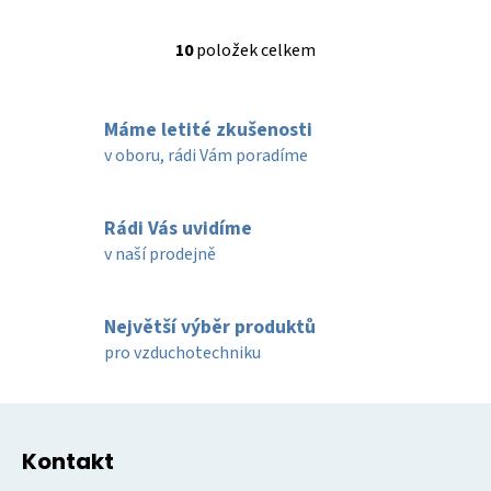
10
položek celkem
O
v
l
Máme letité zkušenosti
á
d
v oboru, rádi Vám poradíme
a
c
í
Rádi Vás uvidíme
p
v naší prodejně
r
v
k
Největší výběr produktů
y
pro vzduchotechniku
v
ý
Z
p
á
i
Kontakt
p
s