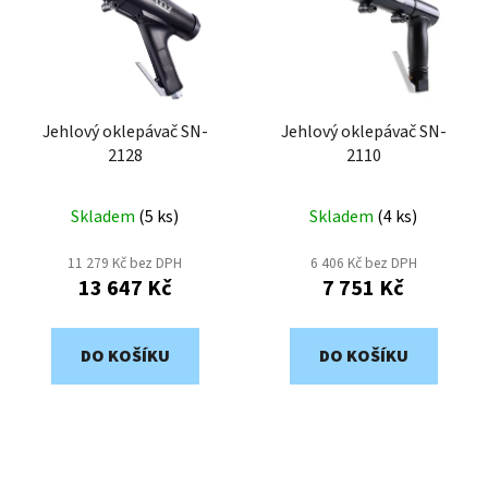
o
i
d
s
u
p
k
r
t
o
Jehlový oklepávač SN-
Jehlový oklepávač SN-
ů
2128
2110
d
u
k
Skladem
(
5 ks
)
Skladem
(
4 ks
)
t
11 279 Kč bez DPH
6 406 Kč bez DPH
ů
13 647 Kč
7 751 Kč
DO KOŠÍKU
DO KOŠÍKU