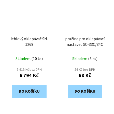
Jehlový oklepávač SN-
pružina pro oklepávací
1268
nástavec SC-33C/34C
Skladem
(
10 ks
)
Skladem
(
3 ks
)
5 615 Kč bez DPH
56 Kč bez DPH
6 794 Kč
68 Kč
DO KOŠÍKU
DO KOŠÍKU