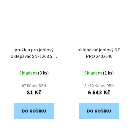
pružina pro jehlový
oklepávač jehlový NP
oklepávač SN-1268 SN-
PRO 2402640
1268P48
Skladem
(
3 ks
)
Skladem
(
1 ks
)
67 Kč bez DPH
5 490 Kč bez DPH
81 Kč
6 643 Kč
DO KOŠÍKU
DO KOŠÍKU