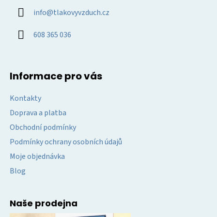
u
a
info
@
tlakovyvzduch.cz
t
í
608 365 036
Informace pro vás
Kontakty
Doprava a platba
Obchodní podmínky
Podmínky ochrany osobních údajů
Moje objednávka
Blog
Naše prodejna