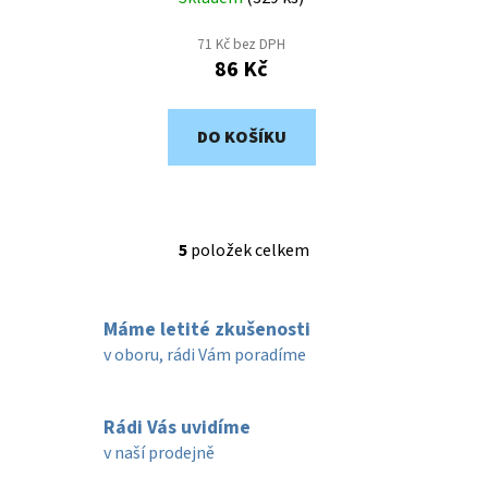
71 Kč bez DPH
86 Kč
DO KOŠÍKU
5
položek celkem
O
v
l
Máme letité zkušenosti
á
d
v oboru, rádi Vám poradíme
a
c
í
Rádi Vás uvidíme
p
v naší prodejně
r