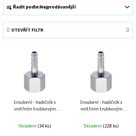
Ř
Řadit podle:
Nejprodávanější
a
z
e
OTEVŘÍT FILTR
n
í
V
p
ý
r
p
o
i
d
s
u
p
k
r
t
o
šroubení - hadičník s
šroubení - hadičník s
ů
vnitřním trubkovým
vnitřním trubkovým
d
závitem G3/8" pro
závitem G1/8" pro
u
hadičku 9mm A018-389
hadičku 6mm A018-186
k
Skladem
(
34 ks
)
Skladem
(
228 ks
)
DOPRODEJ
t