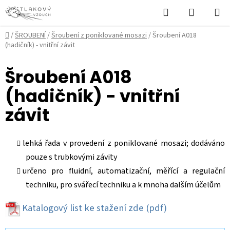
Přejít
Hledat
NÁKUPN
na
KOŠÍK
obsah
Domů
/
ŠROUBENÍ
/
Šroubení z poniklované mosazi
/
Šroubení A018
(hadičník) - vnitřní závit
Šroubení A018
(hadičník) - vnitřní
závit
lehká řada v provedení z poniklované mosazi; dodáváno
pouze s trubkovými závity
určeno pro fluidní, automatizační, měřící a regulační
techniku, pro svářecí techniku a k mnoha dalším účelům
Katalogový list ke stažení zde
(pdf)