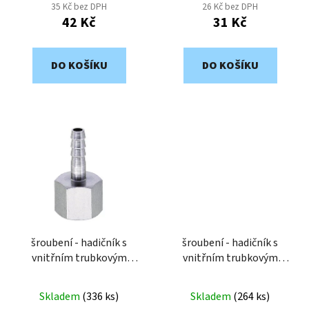
35 Kč bez DPH
26 Kč bez DPH
ů
42 Kč
31 Kč
DO KOŠÍKU
DO KOŠÍKU
šroubení - hadičník s
šroubení - hadičník s
vnitřním trubkovým
vnitřním trubkovým
závitem G1/4" pro
závitem G1/4" pro
hadičku 9mm A018-149
hadičku 6mm A018-146
Skladem
(
336 ks
)
Skladem
(
264 ks
)