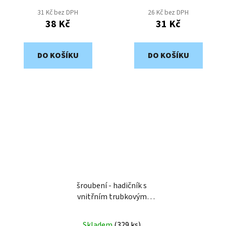
31 Kč bez DPH
26 Kč bez DPH
38 Kč
31 Kč
DO KOŠÍKU
DO KOŠÍKU
šroubení - hadičník s
vnitřním trubkovým
závitem G1/2" pro
hadičku 13mm A018-1213
Skladem
(
329 ks
)