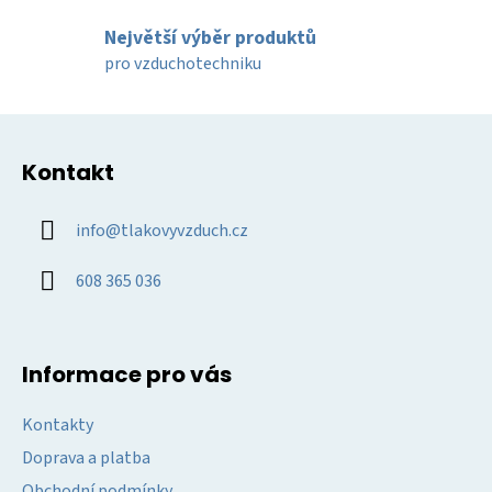
v
k
Největší výběr produktů
y
pro vzduchotechniku
v
ý
Z
p
á
i
Kontakt
p
s
u
a
info
@
tlakovyvzduch.cz
t
í
608 365 036
Informace pro vás
Kontakty
Doprava a platba
Obchodní podmínky