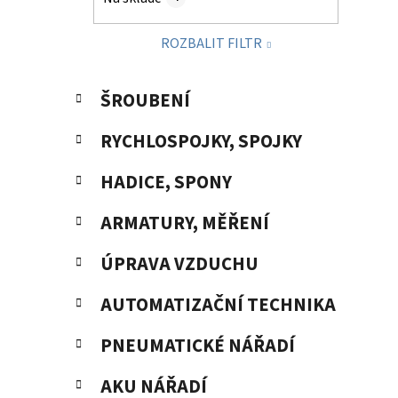
p
a
ROZBALIT FILTR
n
e
K
Přeskočit
l
ŠROUBENÍ
a
kategorie
t
RYCHLOSPOJKY, SPOJKY
e
g
HADICE, SPONY
o
r
ARMATURY, MĚŘENÍ
i
e
ÚPRAVA VZDUCHU
AUTOMATIZAČNÍ TECHNIKA
PNEUMATICKÉ NÁŘADÍ
AKU NÁŘADÍ