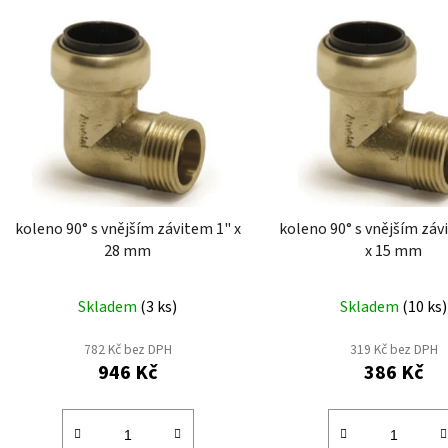
V
ý
p
i
s
p
r
o
d
koleno 90° s vnějším závitem 1" x
koleno 90° s vnějším záv
u
28 mm
x 15 mm
k
t
Skladem
(
3 ks
)
Skladem
(
10 ks
)
ů
782 Kč bez DPH
319 Kč bez DPH
946 Kč
386 Kč