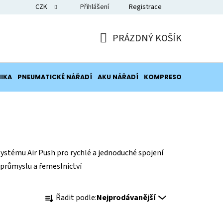
CZK
Přihlášení
Registrace
Blog
PRÁZDNÝ KOŠÍK
NÁKUPNÍ
KOŠÍK
IKA
PNEUMATICKÉ NÁŘADÍ
AKU NÁŘADÍ
KOMPRESORY
POTRUB
ystému Air Push pro rychlé a jednoduché spojení
 průmyslu a řemeslnictví
Ř
Řadit podle:
Nejprodávanější
a
z