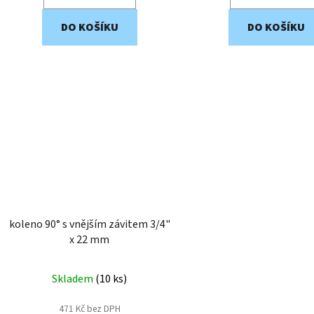
DO KOŠÍKU
DO KOŠÍKU
koleno 90° s vnějším závitem 3/4"
x 22 mm
Skladem
(
10 ks
)
471 Kč bez DPH