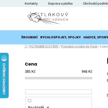
Přejít
Kontakty
Doprava a platba
Obchodní podmí
na
obsah
ŠROUBENÍ
RYCHLOSPOJKY, SPOJKY
HADICE, SPON
Domů
/
POTRUBNÍ SYSTÉMY
/
Potrubní systém Air Push
/
L-spo
P
o
Cena
s
385
Kč
946
Kč
t
r
a
n
n
í
Na skladě
4