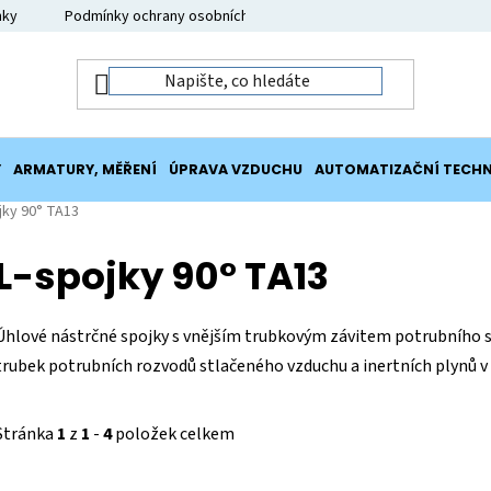
nky
Podmínky ochrany osobních údajů
Moje objednávka
Y
ARMATURY, MĚŘENÍ
ÚPRAVA VZDUCHU
AUTOMATIZAČNÍ TECHN
jky 90° TA13
L-spojky 90° TA13
Úhlové nástrčné spojky s vnějším trubkovým závitem potrubního s
trubek potrubních rozvodů stlačeného vzduchu a inertních plynů v
Stránka
1
z
1
-
4
položek celkem