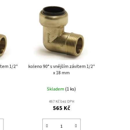
e
n
í
p
r
o
d
u
k
item 1/2"
koleno 90° s vnějším závitem 1/2"
t
x 18 mm
ů
Skladem
(
1 ks
)
467 Kč bez DPH
565 Kč