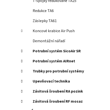
T-spojky redukované TA25
Redukce TA6
Záslepky TA61
Koncové krabice Air Push
Demontážní nářadí
Potrubní systém SicoAir SR
Potrubní systém AIRnet
Trubky pro potrubní systémy
Upevňovací technika
Závitová šroubení RA pozink
Závitová šroubení RF mosaz