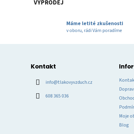
VÝPRODEJ
Máme letité zkušenosti
v oboru, rádi Vám poradíme
Z
á
Kontakt
Info
p
a
Kontak
info
@
tlakovyvzduch.cz
t
Doprav
í
608 365 036
Obchod
Podmín
Moje o
Blog