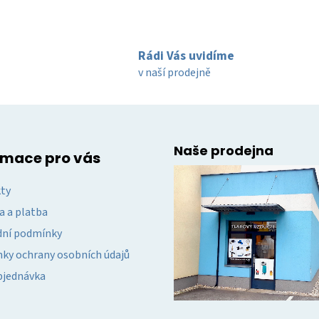
k
y
v
ý
Rádi Vás uvidíme
p
v naší prodejně
i
s
u
Naše prodejna
rmace pro vás
ty
a a platba
ní podmínky
ky ochrany osobních údajů
bjednávka