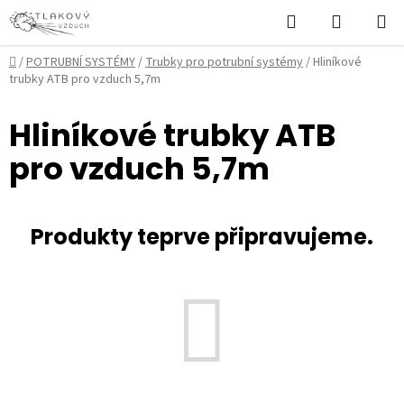
Přejít
Hledat
NÁKUPN
na
KOŠÍK
obsah
Domů
/
POTRUBNÍ SYSTÉMY
/
Trubky pro potrubní systémy
/
Hliníkové
trubky ATB pro vzduch 5,7m
Hliníkové trubky ATB
pro vzduch 5,7m
Produkty teprve připravujeme.