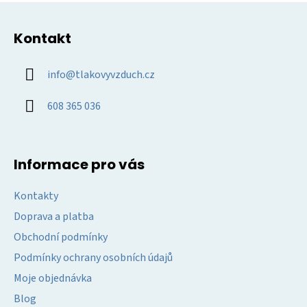
Z
á
Kontakt
p
a
info
@
tlakovyvzduch.cz
t
í
608 365 036
Informace pro vás
Kontakty
Doprava a platba
Obchodní podmínky
Podmínky ochrany osobních údajů
Moje objednávka
Blog